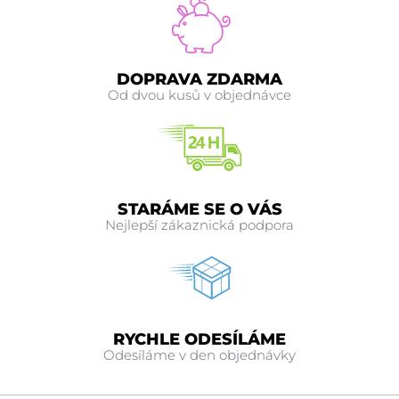
DOPRAVA ZDARMA
Od dvou kusů v objednávce
STARÁME SE O VÁS
Nejlepší zákaznická podpora
RYCHLE ODESÍLÁME
Odesíláme v den objednávky