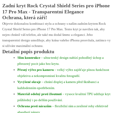
Zadní kryt Rock Crystal Shield Series pro iPhone
17 Pro Max - Transparentní Elegance
Ochrana, která září!
Objevte dokonalou kombinaci stylu a ochrany s naším zadním krytem Rock
Crystal Shield Series pro iPhone 17 Pro Max. Tento kryt je navržen tak, aby
nejen chránil váš telefon, ale také mu dodal šmrnc a eleganci. Jeho
transparentní design umožňuje, aby krása vašeho iPhonu prosvítala, zatímco vy
si užíváte maximální ochranu.
Detailní popis produktu
Slim konstrukce
– ultra-tenký design nabízí pohodlný úchop a
přirozený pocit jako bez krytu.
Přesný výřez pro kameru
– velký výřez zajišťuje plnou funkčnost
objektivu a nekompromisní kvalitu fotografií.
Vyvýšené okraje
– chrání displej a kameru před škrábanci a
každodenním opotřebením.
Materiál odolný proti žloutnutí
– vysoce kvalitní TPU udržuje kryt
průhledný i po delším používání.
Ochrana proti nárazům
– flexibilní rám a zesílené rohy efektivně
absorbují nárazy.