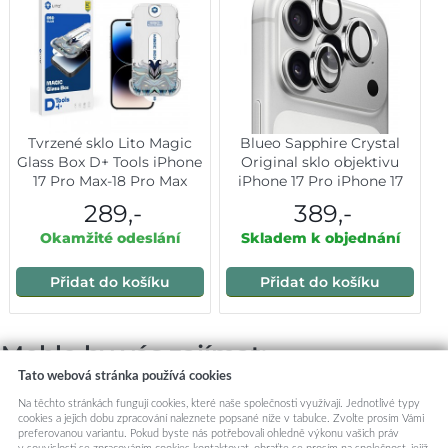
Tvrzené sklo Lito Magic
Blueo Sapphire Crystal
Glass Box D+ Tools iPhone
Original sklo objektivu
17 Pro Max-18 Pro Max
iPhone 17 Pro iPhone 17
průhledné
Pro Max stříbrná
289,-
389,-
Okamžité odeslání
Skladem k objednání
Přidat do košíku
Přidat do košíku
Mohlo by vás zajímat:
Tato webová stránka používá cookies
Na těchto stránkách fungují cookies, které naše společnosti využívají. Jednotlivé typy
cookies a jejich dobu zpracování naleznete popsané níže v tabulce. Zvolte prosím Vámi
preferovanou variantu. Pokud byste nás potřebovali ohledně výkonu vašich práv