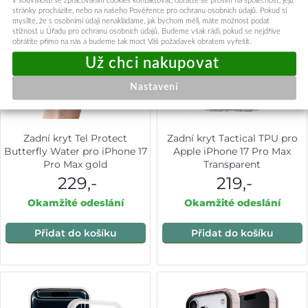
v souvislosti se zpracováním cookies kontaktovat, obraťte se prosím na společnost, jejíž
stránky procházíte, nebo na našeho Pověřence pro ochranu osobních údajů. Pokud si
myslíte, že s osobními údaji nenakládáme, jak bychom měli, máte možnost podat
stížnost u Úřadu pro ochranu osobních údajů. Budeme však rádi, pokud se nejdříve
obrátíte přímo na nás a budeme tak moct Váš požadavek obratem vyřešit.
Nastavení
Zadní kryt Tel Protect
Zadní kryt Tactical TPU pro
Butterfly Water pro iPhone 17
Apple iPhone 17 Pro Max
Pro Max gold
Transparent
229,-
219,-
Okamžité odeslání
Okamžité odeslání
Přidat do košíku
Přidat do košíku