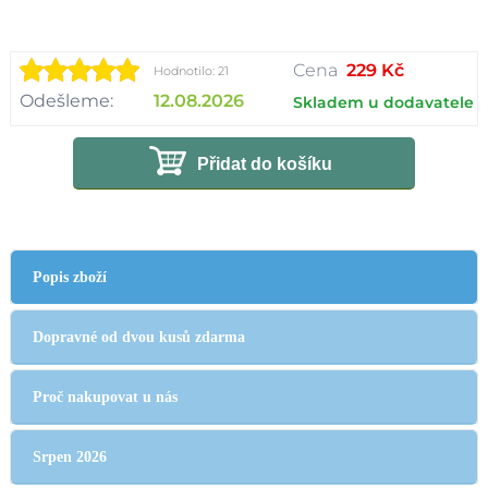
Cena
229 Kč
Hodnotilo: 21
Odešleme:
12.08.2026
Skladem u dodavatele
Přidat do košíku
Popis zboží
Dopravné od dvou kusů zdarma
Proč nakupovat u nás
Srpen 2026