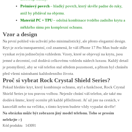
Prémiový povrch
– hladký povrch, který skvěle padne do ruky,
aniž by přidával na objemu.
Materiál PC + TPU
– odolná kombinace tvrdého zadního krytu a
měkkého rámu pro komplexní ochranu.
Vzor a design
Na první pohled vás uchvátí jeho minimalistický, ale přesto elegantní design.
Kryt je zcela transparentní, což znamená, že váš iPhone 17 Pro Max bude stále
vynikat svým jedinečným vzhledem. Vzory, které se objevují na krytu, jsou
jemné a decentní, což dodává celkovému vzhledu nádech luxusu. Každý detail
je promyšlený, aby se váš telefon stal středem pozornosti, a přitom byl chráněn
před všemi nástrahami každodenního života.
Proč si vybrat Rock Crystal Shield Series?
Pokud hledáte kryt, který kombinuje ochranu, styl a funkčnost, Rock Crystal
Shield Series je tou pravou volbou. Nejenže chrání váš telefon, ale také mu
dodává šmrnc, který oceníte při každé příležitosti. Ať už jste na cestách, v
kanceláři nebo na večírku, s tímto krytem budete vždy vypadat skvěle!
Na obrázku může být zobrazen jiný model telefonu. Toho se prosím
nelekejte :-)
Kód produktu
143091