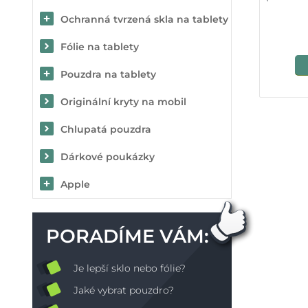
Ochranná tvrzená skla na tablety
Fólie na tablety
Pouzdra na tablety
Originální kryty na mobil
Chlupatá pouzdra
Dárkové poukázky
Apple
PORADÍME VÁM:
Je lepší sklo nebo fólie?
Jaké vybrat pouzdro?