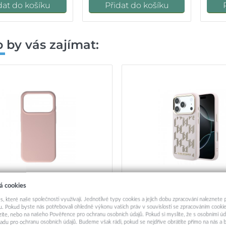
dat do košíku
Přidat do košíku
 by vás zajímat:
á cookies
yt MagColor Pure pro iPhone 17
Zadní Kryt Karl Lagerfeld P
s, které naše společnosti využívají. Jednotlivé typy cookies a jejich dobu zpracování naleznete
Pro powder pink
Monogram MagSafe pro iPh
. Pokud byste nás potřebovali ohledně výkonu vašich práv v souvislosti se zpracováním cookie
Pink
ázíte, nebo na našeho Pověřence pro ochranu osobních údajů. Pokud si myslíte, že s osobními úd
adu pro ochranu osobních údajů. Budeme však rádi, pokud se nejdříve obrátíte přímo na nás 