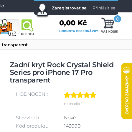
kt
Zaregistrovat se
Přihlásit se
0
0,00 Kč
HODNOTA OBJEDNÁVKY
o transparent
Zadní kryt Rock Crystal Shield
Series pro iPhone 17 Pro
transparent
HODNOCENÍ:
Hodnotilo: 11
Stav zboží:
Nové
Kód produktu
143090