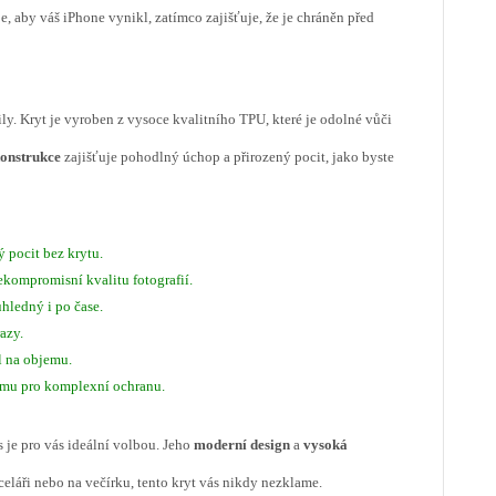
, aby váš iPhone vynikl, zatímco zajišťuje, že je chráněn před
ily. Kryt je vyroben z vysoce kvalitního TPU, které je odolné vůči
konstrukce
zajišťuje pohodlný úchop a přirozený pocit, jako byste
 pocit bez krytu.
ekompromisní kvalitu fotografií.
hledný i po čase.
azy.
l na objemu.
ámu pro komplexní ochranu.
s je pro vás ideální volbou. Jeho
moderní design
a
vysoká
nceláři nebo na večírku, tento kryt vás nikdy nezklame.