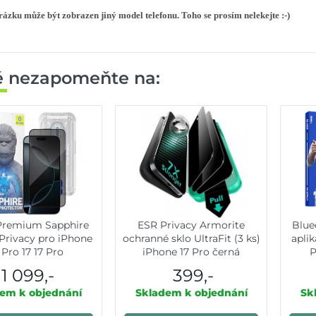
ázku může být zobrazen jiný model telefonu. Toho se prosím nelekejte :-)
ě nezapomeňte na:
Premium Sapphire
ESR Privacy Armorite
Blue
 Privacy pro iPhone
ochranné sklo UltraFit (3 ks)
apli
 Pro 17 17 Pro
iPhone 17 Pro černá
P
1 099,-
399,-
em k objednání
Skladem k objednání
Sk