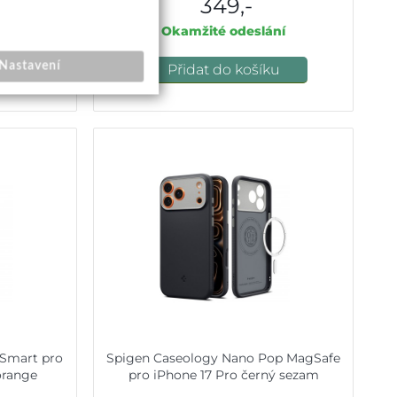
349,-
Okamžité odeslání
Nastavení
u
Přidat do košíku
Smart pro
Spigen Caseology Nano Pop MagSafe
orange
pro iPhone 17 Pro černý sezam