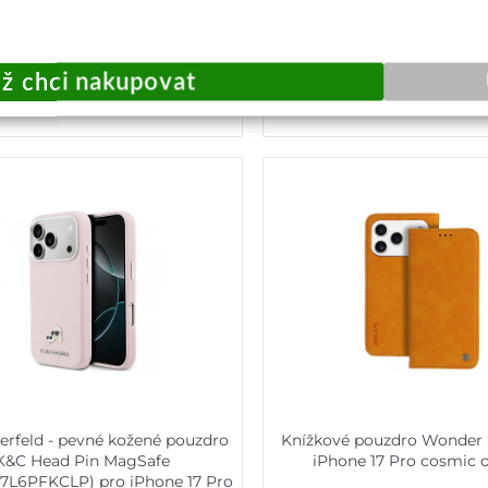
229,-
598,-
Okamžité odeslání
Centrální sklad
Přidat do košíku
Přidat do košík
erfeld - pevné kožené pouzdro
Knížkové pouzdro Wonder 
K&C Head Pin MagSafe
iPhone 17 Pro cosmic 
7L6PFKCLP) pro iPhone 17 Pro