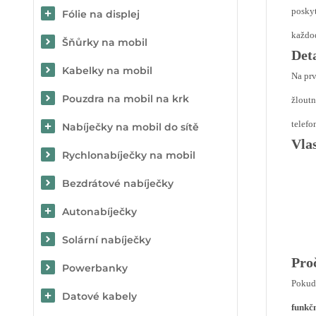
poskyt
Fólie na displej
každo
Šňůrky na mobil
Det
Kabelky na mobil
Na prv
Pouzdra na mobil na krk
žloutn
telefo
Nabíječky na mobil do sítě
Vla
Rychlonabíječky na mobil
Bezdrátové nabíječky
Autonabíječky
Solární nabíječky
Proč
Powerbanky
Pokud 
Datové kabely
funkč