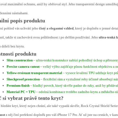
oval maximální ochranu, aniž by obětoval styl. Jeho transparentní design umožňuje
denními nástrahami.
ailní popis produktu
ní pohled vás uchvátí jeho
čistý a elegantní vzhled
, který je doplněn o jemné deta
utí, takže si zachovává svou průhlednost i po delším používání. Jeho
ultra-tenká 
n drželi bez krytu.
stnosti produktu
Slim construction
– ultra-tenká konstrukce nabízí pohodlný úchop a přirozený
Precise camera cutout
– velký výřez zajišťuje plnou funkčnost objektivu a n
Yellow-resistant transparent material
– vysoce kvalitní TPU udržuje kryt prů
Shockproof protection
– flexibilní rám a vyztužené rohy účinně absorbují nár
Premium finish
– hladký povrch, který skvěle padne do ruky, aniž by přidáva
Material PC + TPU
– odolná kombinace tvrdého zadního krytu a měkkého r
 si vybrat právě tento kryt?
hledáte kryt, který nejen chrání, ale také vypadá skvěle, Rock Crystal Shield Serie
nost
z něj činí perfektní doplněk pro váš iPhone 17 Pro. Ať už jste na cestách, v ka