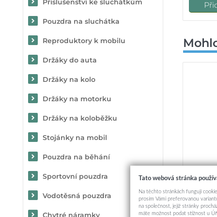
Příslušenství ke sluchátkům
Při
Pouzdra na sluchátka
Mohlo
Reproduktory k mobilu
Držáky do auta
Držáky na kolo
Držáky na motorku
Držáky na koloběžku
Stojánky na mobil
Pouzdra na běhání
Sportovní pouzdra
Tato webová stránka použív
Zadní kr
Na těchto stránkách fungují cookie
Vodotěsná pouzdra
prosím Vámi preferovanou variantu
na společnost, jejíž stránky proch
máte možnost podat stížnost u Úř
Chytré náramky