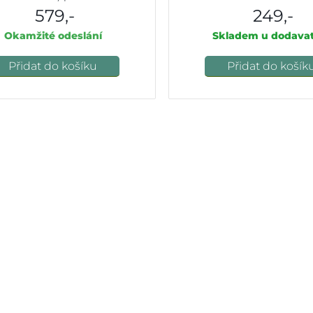
- růžová
579,-
249,-
Okamžité odeslání
Skladem u dodavat
Přidat do košíku
Přidat do košík