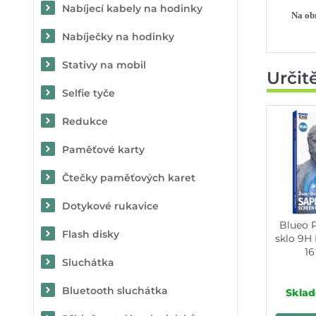
Nabíjecí kabely na hodinky
Na obr
Nabíječky na hodinky
Stativy na mobil
Určit
Selfie tyče
Redukce
Paměťové karty
Čtečky paměťových karet
Dotykové rukavice
Blueo 
Flash disky
sklo 9H
16
Sluchátka
Bluetooth sluchátka
Sklad