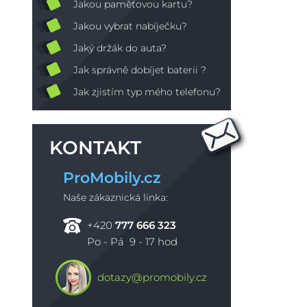
Jakou paměťovou kartu?
Jakou vybrat nabíječku?
Jaký držák do auta?
Jak správně dobíjet baterii ?
Jak zjistím typ mého telefonu?
KONTAKT
ProMobily.cz
Naše zákaznická linka:
+420
777 666 323
Po - Pá 9 - 17 hod
dotazy@promobily.cz