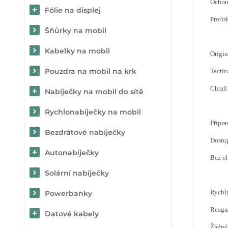
Ochra
Fólie na displej
Protis
Šňůrky na mobil
Kabelky na mobil
Origin
Pouzdra na mobil na krk
Tactic
Chraň 
Nabíječky na mobil do sítě
Rychlonabíječky na mobil
Připra
Bezdrátové nabíječky
Dostu
Autonabíječky
Bez oh
Solární nabíječky
Rychlý
Powerbanky
Reaguj
Datové kabely
Žádné 