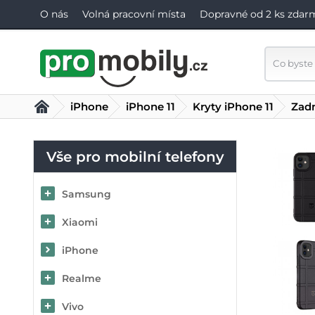
O nás
Volná pracovní místa
Dopravné od 2 ks zdar
iPhone
iPhone 11
Kryty iPhone 11
Zadn
Vše pro mobilní telefony
Samsung
Xiaomi
iPhone
Realme
Vivo