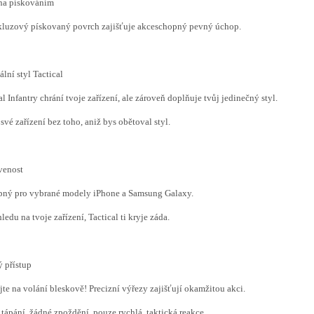
na pískováním
kluzový pískovaný povrch zajišťuje akceschopný pevný úchop.
ální styl Tactical
al Infantry chrání tvoje zařízení, ale zároveň doplňuje tvůj jedinečný styl.
své zařízení bez toho, aniž bys obětoval styl.
venost
pný pro vybrané modely iPhone a Samsung Galaxy.
ledu na tvoje zařízení, Tactical ti kryje záda.
 přístup
te na volání bleskově! Precizní výřezy zajišťují okamžitou akci.
tápání, žádné zpoždění, pouze rychlá, taktická reakce.