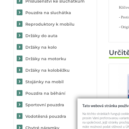
Příslušenství ke sluchátkům
Klíčov
Pouzdra na sluchátka
- Prot
Reproduktory k mobilu
- Orig
Držáky do auta
Držáky na kolo
Určit
Držáky na motorku
Držáky na koloběžku
Stojánky na mobil
Pouzdra na běhání
Sportovní pouzdra
Tato webová stránka použív
Tvrzené
Na těchto stránkách fungují cookie
Vodotěsná pouzdra
foto
prosím Vámi preferovanou variantu
na společnost, jejíž stránky proch
máte možnost podat stížnost u Úř
Chytré náramky