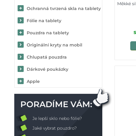
Měkké si
Ochranná tvrzená skla na tablety
Fólie na tablety
Pouzdra na tablety
Originální kryty na mobil
Chlupatá pouzdra
Dárkové poukázky
Apple
PORADÍME VÁM:
Je lepší sklo nebo fólie?
Jaké vybrat pouzdro?