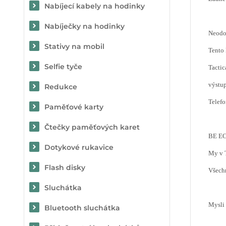
Nabíjecí kabely na hodinky
Nabíječky na hodinky
Neodo
Stativy na mobil
Tento 
Selfie tyče
Tactic
výstup
Redukce
Telefo
Paměťové karty
Čtečky paměťových karet
BE E
Dotykové rukavice
My v T
Flash disky
Všechn
Sluchátka
Mysli 
Bluetooth sluchátka