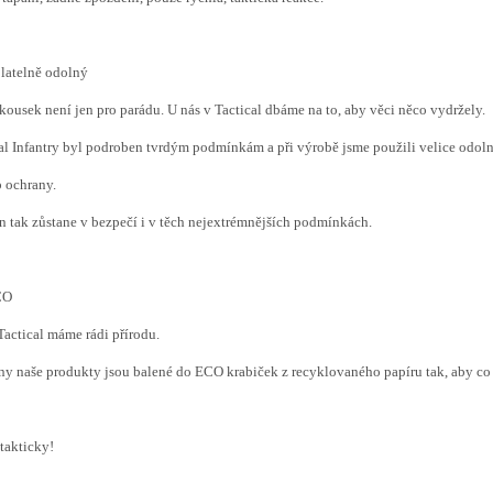
latelně odolný
kousek není jen pro parádu. U nás v Tactical dbáme na to, aby věci něco vydržely.
al Infantry byl podroben tvrdým podmínkám a při výrobě jsme použili velice odolné
 ochrany.
n tak zůstane v bezpečí i v těch nejextrémnějších podmínkách.
CO
actical máme rádi přírodu.
y naše produkty jsou balené do ECO krabiček z recyklovaného papíru tak, aby co 
takticky!