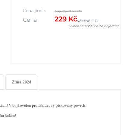
Cena jinde:
300 Kč
včetně DPH
229 Kč
Cena
včetně DPH
Uvedené zboží nelze objednat.
Zima 2024
ážkách! V boji ověřen protiskluzový pískovaný povrch.
ním řadám!