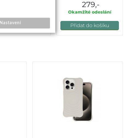
269,-
279,-
ladem k objednání
Okamžité odeslání
Nastavení
Přidat do košíku
Přidat do košíku