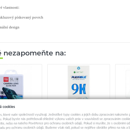
é vlastnosti:
iskluzový pískovaný povrch
inální design
ě nezapomeňte na:
á cookies
 sklo TopQ na zadní
Fólie na displej Flexible na
Ochr
s, které naše společnosti využívají. Jednotlivé typy cookies a jejich dobu zpracování naleznete
aparát iPhone 11
iPhone 11
i
. Pokud byste nás potřebovali ohledně výkonu vašich práv v souvislosti se zpracováním cookie
ázíte, nebo na našeho Pověřence pro ochranu osobních údajů. Pokud si myslíte, že s osobními úd
adu pro ochranu osobních údajů. Budeme však rádi, pokud se nejdříve obrátíte přímo na nás 