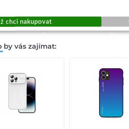
99,-
199,-
žité odeslání
Okamžité odeslání
Sk
dat do košíku
Přidat do košíku
 by vás zajímat: