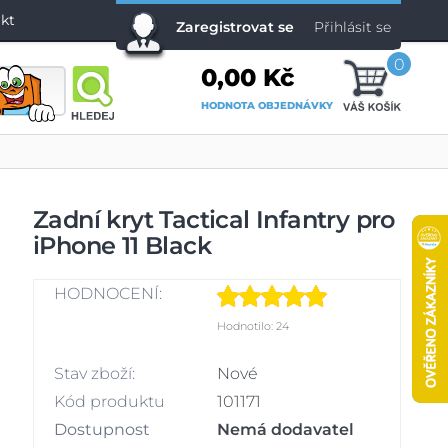
kt
Zaregistrovat se
Přihlásit se
0
0,00 Kč
HODNOTA OBJEDNÁVKY
Zadní kryt Tactical Infantry pro
iPhone 11 Black
HODNOCENÍ:
Hodnotilo: 24
Stav zboží:
Nové
Kód produktu
101171
Dostupnost
Nemá dodavatel