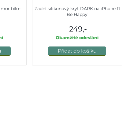
amor bílo-
Zadní silikonový kryt DARK na iPhone 11
Be Happy
249,-
ní
Okamžité odeslání
u
Přidat do košíku