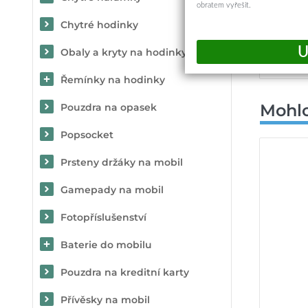
obratem vyřešit.
Chytré hodinky
Okam
Obaly a kryty na hodinky
Při
Řemínky na hodinky
Mohlo
Pouzdra na opasek
Popsocket
Prsteny držáky na mobil
Gamepady na mobil
Fotopříslušenství
Baterie do mobilu
Pouzdra na kreditní karty
Přívěsky na mobil