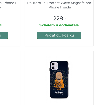
 iPhone 11
Pouzdro Tel Protect Wave Magsafe pro
ý
iPhone 11 šedé
229,-
ní
Skladem u dodavatele
u
Přidat do košíku