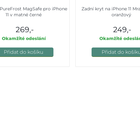
 PureFrost MagSafe pro iPhone
Zadní kryt na iPhone 11 Mr
11 v matné černé
oranžový
269,-
249,-
Okamžité odeslání
Okamžité odeslá
Přidat do košíku
Přidat do košík