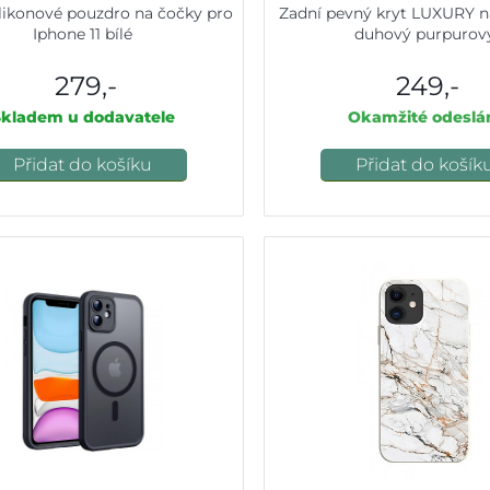
likonové pouzdro na čočky pro
Zadní pevný kryt LUXURY na
Iphone 11 bílé
duhový purpurov
279,-
249,-
Skladem u dodavatele
Okamžité odeslá
Přidat do košíku
Přidat do košík