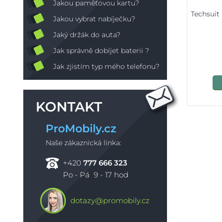
Jakou paměťovou kartu?
Techsuit
Jakou vybrat nabíječku?
Jaký držák do auta?
Jak správně dobíjet baterii ?
Jak zjistím typ mého telefonu?
KONTAKT
ProMobily.cz
Naše zákaznická linka:
+420
777 666 323
Po - Pá 9 - 17 hod
dotazy@promobily.cz