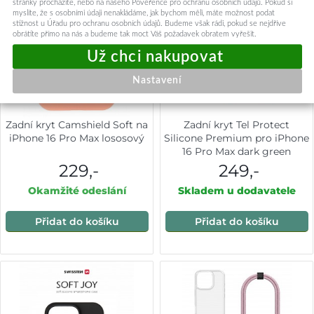
stránky procházíte, nebo na našeho Pověřence pro ochranu osobních údajů. Pokud si
myslíte, že s osobními údaji nenakládáme, jak bychom měli, máte možnost podat
stížnost u Úřadu pro ochranu osobních údajů. Budeme však rádi, pokud se nejdříve
obrátíte přímo na nás a budeme tak moct Váš požadavek obratem vyřešit.
Nastavení
Zadní kryt Camshield Soft na
Zadní kryt Tel Protect
iPhone 16 Pro Max lososový
Silicone Premium pro iPhone
16 Pro Max dark green
229,-
249,-
Okamžité odeslání
Skladem u dodavatele
Přidat do košíku
Přidat do košíku