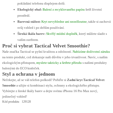
pokládání telefonu displejem dolů.
Ekologický obal:
Balení z recyklovaného papíru
šetří životní
prostředí.
Barevná stálost:
Kryt nevybledne ani nezežloutne
, takže si zachová
svůj vzhled i po delším používání.
Široká škála barev:
Skvělý módní doplněk
, který můžete sladit s
vaším outfitem.
Proč si vybrat Tactical Velvet Smoothie?
Naše značka Tactical se pyšní kvalitou a odolností.
Nabízíme doživotní záruku
na tento produkt, což dokazuje naši důvěru v jeho trvanlivost. Navíc, s naším
ekologickým přístupem,
myslete takticky a šetřete přírodu
s našimi produkty
balenými do ECO krabiček.
Styl a ochrana v jednom
Nečekejte, až se váš telefon poškodí! Pořiďte si
Zadní kryt Tactical Velvet
Smoothie
a užijte si kombinaci stylu, ochrany a ekologického přístupu.
Vybírejte z široké škály barev a dejte svému iPhonu 16 Pro Max nový,
jedinečný vzhled!
Kód produktu
129128