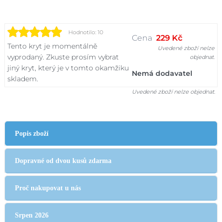
Hodnotilo: 10
Cena
229 Kč
Tento kryt je momentálně
Uvedené zboží nelze
vyprodaný. Zkuste prosím vybrat
objednat.
jiný kryt, který je v tomto okamžiku
Nemá dodavatel
skladem.
Uvedené zboží nelze objednat.
Popis zboží
Dopravné od dvou kusů zdarma
Proč nakupovat u nás
Srpen 2026