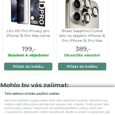
Lito HD Pro Privacy pro
Blueo Sapphire Crystal
iPhone 16 Pro Max černá
sklo na objektiv iPhone 16
Pro iPhone 16 Pro Max
přírodní titan
199,-
389,-
Skladem k objednání
Okamžité odeslání
Přidat do košíku
Přidat do košíku
Mohlo by vás zajímat:
Tato webová stránka používá cookies
Na těchto stránkách fungují cookies, které naše společnosti využívají. Jednotlivé typy
cookies a jejich dobu zpracování naleznete popsané níže v tabulce. Zvolte prosím Vámi
preferovanou variantu. Pokud byste nás potřebovali ohledně výkonu vašich práv
v souvislosti se zpracováním cookies kontaktovat, obraťte se prosím na společnost, jejíž