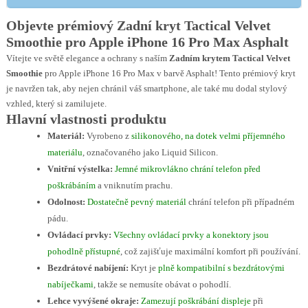
Objevte prémiový Zadní kryt Tactical Velvet
Smoothie pro Apple iPhone 16 Pro Max Asphalt
Vítejte ve světě elegance a ochrany s naším
Zadním krytem Tactical Velvet
Smoothie
pro Apple iPhone 16 Pro Max v barvě Asphalt! Tento prémiový kryt
je navržen tak, aby nejen chránil váš smartphone, ale také mu dodal stylový
vzhled, který si zamilujete.
Hlavní vlastnosti produktu
Materiál:
Vyrobeno z
silikonového, na dotek velmi příjemného
materiálu
, označovaného jako Liquid Silicon.
Vnitřní výstelka:
Jemné mikrovlákno chrání telefon před
poškrábáním
a vniknutím prachu.
Odolnost:
Dostatečně pevný materiál
chrání telefon při případném
pádu.
Ovládací prvky:
Všechny ovládací prvky a konektory jsou
pohodlně přístupné
, což zajišťuje maximální komfort při používání.
Bezdrátové nabíjení:
Kryt je
plně kompatibilní s bezdrátovými
nabíječkami
, takže se nemusíte obávat o pohodlí.
Lehce vyvýšené okraje:
Zamezují poškrábání displeje
při