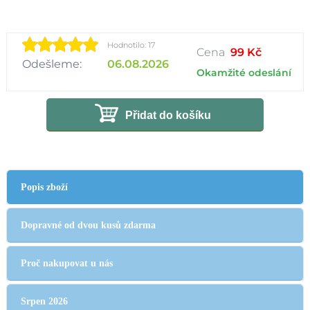
Hodnotilo: 17
Cena
99 Kč
Odešleme:
06.08.2026
Okamžité odeslání
Přidat do košíku
Popis zboží
Dopravné od dvou kusů zdarma
Proč nakupovat u nás
Srpen 2026