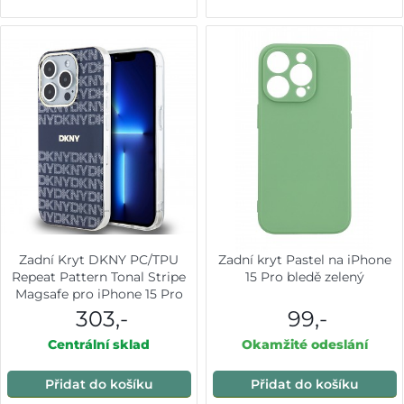
Zadní Kryt DKNY PC/TPU
Zadní kryt Pastel na iPhone
Repeat Pattern Tonal Stripe
15 Pro bledě zelený
Magsafe pro iPhone 15 Pro
modrý
303,-
99,-
Centrální sklad
Okamžité odeslání
Přidat do košíku
Přidat do košíku