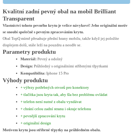
Kvalitní zadní pevný obal na mobil Brilliant
Transparent
Vlastnictví tohoto pevného krytu je velice návykové! Jeho originální motiv
se snoubí společně s pevným zpracováním krytu.
Obal TopQ mírně přesahuje přední hrany mobilu, takže když jej položíte
displejem dolů, stále leží na pouzdru a neodře se.
Parametry produktu
Materiál:
Pevný a odolný
Design:
Průhledný s originálními stříbrnými třpytkami
Kompatibilita:
Iphone 15 Pro
Výhody produktu
+ výřezy potřebných otvorů pro konektory
+ tlačítka jsou kryta tak, aby šla bez problému ovládat
+ telefon není nutné z obalu vyndávat
+ chrání celou zadní stranu i okraje telefonu
+ pevnější zpracování krytu
+ originální design
Motivem krytu jsou stříbrné třpytky na průhledném obalu.