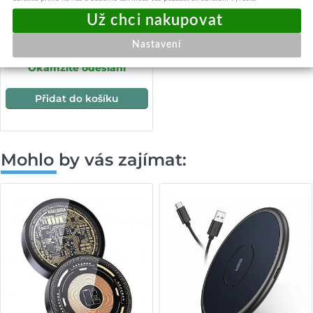
Paměťová karta Techsuit
Memory Card THCM27
256GB s adaptérem fialová
1 189,-
Nastavení
Okamžité odeslání
Přidat do košíku
Mohlo by vás zajímat: