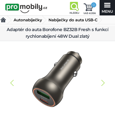
0
Autonabíječky
Nabíječky do auta USB-C
Adaptér do auta Borofone BZ32B Fresh s funkcí
Adaptér do auta Borofone BZ32B Fresh s funkcí
rychlonabíjení 48W Dual zlatý
rychlonabíjení 48W Dual zlatý