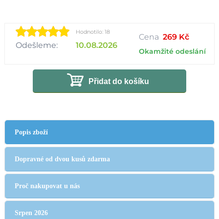
Hodnotilo: 18
Cena
269 Kč
Odešleme:
10.08.2026
Okamžité odeslání
Přidat do košíku
Popis zboží
Dopravné od dvou kusů zdarma
Proč nakupovat u nás
Srpen 2026