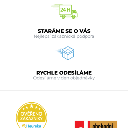
STARÁME SE O VÁS
Nejlepší zákaznická podpora
RYCHLE ODESÍLÁME
Odesíláme v den objednávky