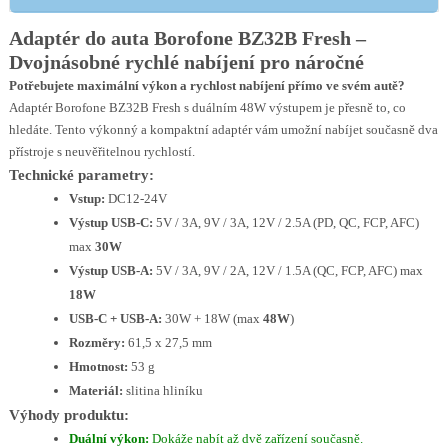
Adaptér do auta Borofone BZ32B Fresh –
Dvojnásobné rychlé nabíjení pro náročné
Potřebujete maximální výkon a rychlost nabíjení přímo ve svém autě?
Adaptér Borofone BZ32B Fresh s duálním 48W výstupem je přesně to, co
hledáte. Tento výkonný a kompaktní adaptér vám umožní nabíjet současně dva
přístroje s neuvěřitelnou rychlostí.
Technické parametry:
Vstup:
DC12-24V
Výstup USB-C:
5V / 3A, 9V / 3A, 12V / 2.5A (PD, QC, FCP, AFC)
max
30W
Výstup USB-A:
5V / 3A, 9V / 2A, 12V / 1.5A (QC, FCP, AFC) max
18W
USB-C + USB-A:
30W + 18W (max
48W
)
Rozměry:
61,5 x 27,5 mm
Hmotnost:
53 g
Materiál:
slitina hliníku
Výhody produktu:
Duální výkon:
Dokáže nabít až dvě zařízení současně.