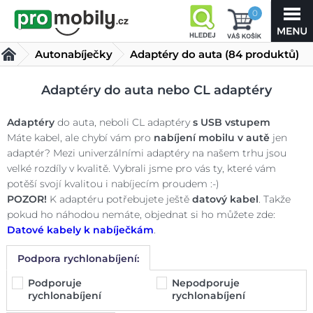
0
Autonabíječky
Adaptéry do auta
(84 produktů)
Adaptéry do auta nebo CL adaptéry
Adaptéry
do auta, neboli CL adaptéry
s USB vstupem
Máte kabel, ale chybí vám pro
nabíjení mobilu v autě
jen
adaptér? Mezi univerzálními adaptéry na našem trhu jsou
velké rozdíly v kvalitě. Vybrali jsme pro vás ty, které vám
potěší svojí kvalitou i nabíjecím proudem :-)
POZOR!
K adaptéru potřebujete ještě
datový kabel
. Takže
pokud ho náhodou nemáte, objednat si ho můžete zde:
Datové kabely k nabíječkám
.
Podpora rychlonabíjení:
Podporuje
Nepodporuje
rychlonabíjení
rychlonabíjení