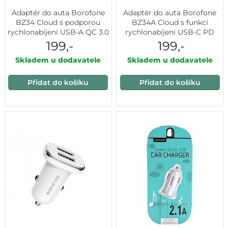
Adaptér do auta Borofone
Adaptér do auta Borofone
BZ34 Cloud s podporou
BZ34A Cloud s funkcí
rychlonabíjení USB-A QC 3.0
rychlonabíjení USB-C PD
18W černý
20W černý
199,-
199,-
Skladem u dodavatele
Skladem u dodavatele
Přidat do košíku
Přidat do košíku