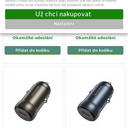
stížnost u Úřadu pro ochranu osobních údajů. Budeme však rádi, pokud se nejdříve
obrátíte přímo na nás a budeme tak moct Váš požadavek obratem vyřešit.
Adaptér do auta Borofone
Adaptér do auta Borofone
BZ19 Dual 12W černý
BZ23 s funkcí rychlonabíjení
18W černý
Nastavení
219,-
219,-
Okamžité odeslání
Okamžité odeslání
Přidat do košíku
Přidat do košíku