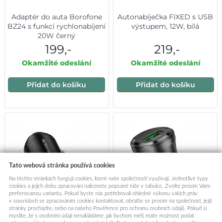
Adaptér do auta Borofone
Autonabíječka FIXED s USB
BZ24 s funkcí rychlonabíjení
výstupem, 12W, bílá
20W černý
199,-
219,-
Okamžité odeslání
Okamžité odeslání
Přidat do košíku
Přidat do košíku
Tato webová stránka používá cookies
Na těchto stránkách fungují cookies, které naše společnosti využívají. Jednotlivé typy
cookies a jejich dobu zpracování naleznete popsané níže v tabulce. Zvolte prosím Vámi
preferovanou variantu. Pokud byste nás potřebovali ohledně výkonu vašich práv
v souvislosti se zpracováním cookies kontaktovat, obraťte se prosím na společnost, jejíž
stránky procházíte, nebo na našeho Pověřence pro ochranu osobních údajů. Pokud si
myslíte, že s osobními údaji nenakládáme, jak bychom měli, máte možnost podat