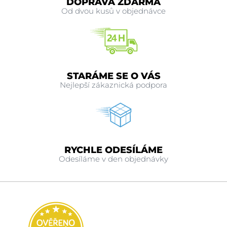
DOPRAVA ZDARMA
Od dvou kusů v objednávce
STARÁME SE O VÁS
Nejlepší zákaznická podpora
RYCHLE ODESÍLÁME
Odesíláme v den objednávky