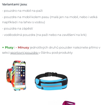
Variantami jsou
:
- pouzdro na mobil na paži
- pouzdra na mobil kolem pasu (malá jen na mobil, nebo i velká
například i na lahev s vodou)
- pouzdra na zápěstí
- voděodolná pouzdra (na paži nebo na zavěšení na krk)
+ Plusy
i
- Mínusy
jednotlivých druhů pouzder naleznete přímo v
sekci
sportovní pouzdra
v článku pod produkty