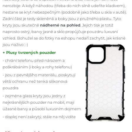
nerozbije. A když náhodou (třeba do nich silně udeříte kladivem),
nestane se kryt nebezpečným (podobně jako třeba u skla v autě).
Zadní část je tedy skleněná a boky jsou z pružného plastu. Tyto
kryty jsou skutečně
nádherné na pohled
. Jejich tisk je totiž
naprosto ostrý, barvy jasné a sklo propůjčuje pouzdru luxusní
vzhled. Bohužel se do fotky na eshopu nedaří zachytit, jak krásné
jsou naživo :-)
+ Plusy tvrzených pouzder
- chrání telefonu před nárazem a
poškrábáním (i boky a rohy telefonu)
- jsou z pevnějšího materiálu, poskytují
větší ochranu než tenká silikonová
pouzdra
- zejména glass kryty jsou jedny z
nejkrásnějších pouzder na mobil, mají
úžasné barvy a působí luxusním dojmem
- displej není zakrytý, stále na něj vidíte