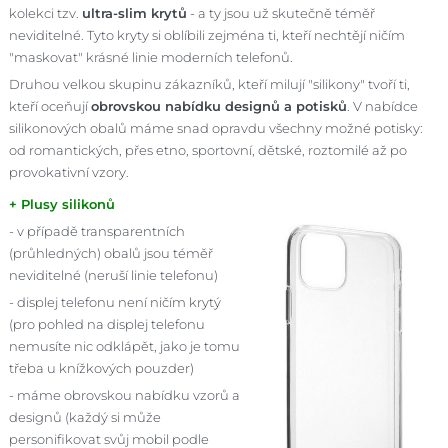
kolekci tzv.
ultra-slim krytů
- a ty jsou už skutečně téměř
neviditelné. Tyto kryty si oblíbili zejména ti, kteří nechtějí ničím
"maskovat" krásné linie moderních telefonů.
Druhou velkou skupinu zákazníků, kteří milují "silikony" tvoří ti,
kteří oceňují
obrovskou nabídku designů a potisků
. V nabídce
silikonových obalů máme snad opravdu všechny možné potisky:
od romantických, přes etno, sportovní, dětské, roztomilé až po
provokativní vzory.
+ Plusy silikonů
- v případě transparentních
(průhledných) obalů jsou téměř
neviditelné (neruší linie telefonu)
- displej telefonu není ničím krytý
(pro pohled na displej telefonu
nemusíte nic odklápět, jako je tomu
třeba u knížkových pouzder)
- máme obrovskou nabídku vzorů a
designů (každý si může
personifikovat svůj mobil podle