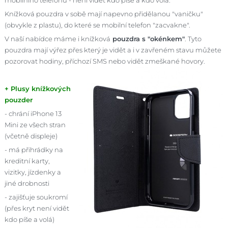
Knížková pouzdra v sobě mají napevno přidělanou "vaničku"
(obvykle z plastu), do které se mobilní telefon "zacvakne".
V naší nabídce máme i knížková
pouzdra s "okénkem"
. Tyto
pouzdra mají výřez přes který je vidět a i v zavřeném stavu můžete
pozorovat hodiny, příchozí SMS nebo vidět zmeškané hovory.
+ Plusy knížkových
pouzder
- chrání iPhone 13
Mini ze všech stran
(včetně displeje)
- má přihrádky na
kreditní karty,
vizitky, jízdenky a
jiné drobnosti
- zajišťuje soukromí
(přes kryt není vidět
kdo píše a volá)