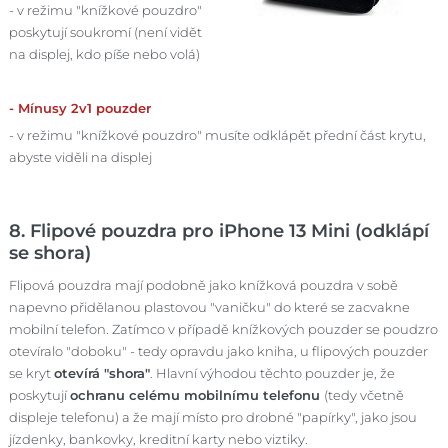
- v režimu "knížkové pouzdro"
poskytují soukromí (není vidět
na displej, kdo píše nebo volá)
- Mínusy 2v1 pouzder
- v režimu "knížkové pouzdro" musíte odklápět přední část krytu,
abyste viděli na displej
8. Flipové pouzdra pro iPhone 13 Mini (odklápí
se shora)
Flipová pouzdra mají podobně jako knížková pouzdra v sobě
napevno přidělanou plastovou "vaničku" do které se zacvakne
mobilní telefon. Zatímco v případě knížkových pouzder se poudzro
otevíralo "doboku" - tedy opravdu jako kniha, u flipových pouzder
se kryt
otevírá "shora"
. Hlavní výhodou těchto pouzder je, že
poskytují
ochranu celému mobilnímu telefonu
(tedy včetně
displeje telefonu) a že mají místo pro drobné "papírky", jako jsou
jízdenky, bankovky, kreditní karty nebo viztiky.