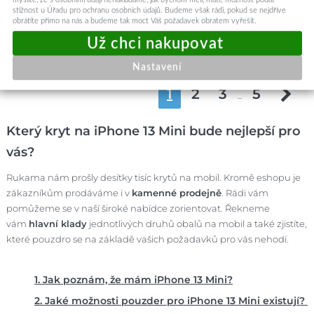
Okamžité odeslání
Okamžité odeslání
stížnost u Úřadu pro ochranu osobních údajů. Budeme však rádi, pokud se nejdříve
obrátíte přímo na nás a budeme tak moct Váš požadavek obratem vyřešit.
Přidat do košíku
Přidat do košíku
Nastavení
1
2
3
5
...
Který kryt na iPhone 13 Mini bude nejlepší pro
vás?
Rukama nám prošly desítky tisíc krytů na mobil. Kromě eshopu je
zákazníkům prodáváme i v
kamenné prodejně
. Rádi vám
pomůžeme se v naší široké nabídce zorientovat. Řekneme
vám
hlavní klady
jednotlivých druhů obalů na mobil a také zjistíte,
které pouzdro se na základě vašich požadavků pro vás nehodí.
1. Jak poznám, že mám iPhone 13 Mini?
2. Jaké možnosti pouzder pro iPhone 13 Mini existují?