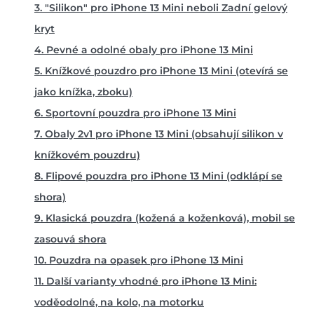
3. "Silikon" pro iPhone 13 Mini neboli Zadní gelový
kryt
4. Pevné a odolné obaly pro iPhone 13 Mini
5
. Knížkové pouzdro pro iPhone 13 Mini (otevírá se
jako knížka, zboku)
6
. Sportovní pouzdra pro iPhone 13 Mini
7
. Obaly 2v1 pro iPhone 13 Mini (obsahují silikon v
knížkovém pouzdru)
8
. Flipové pouzdra pro iPhone 13 Mini (odklápí se
shora)
9
. Klasická pouzdra (kožená a koženková), mobil se
zasouvá shora
10
. Pouzdra na opasek pro iPhone 13 Mini
11. Další varianty vhodné pro iPhone 13 Mini:
voděodolné, na kolo, na motorku