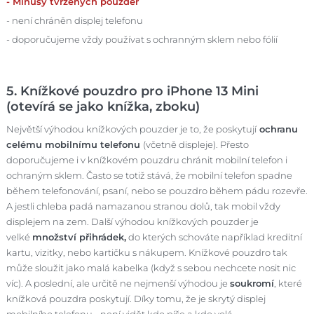
- Mínusy tvrzených pouzder
- není chráněn displej telefonu
- doporučujeme vždy používat s ochranným sklem nebo fólií
5. Knížkové pouzdro pro iPhone 13 Mini
(otevírá se jako knížka, zboku)
Největší výhodou knížkových pouzder je to, že poskytují
ochranu
celému mobilnímu telefonu
(včetně displeje). Přesto
doporučujeme i v knížkovém pouzdru chránit mobilní telefon i
ochraným sklem. Často se totiž stává, že mobilní telefon spadne
během telefonování, psaní, nebo se pouzdro během pádu rozevře.
A jestli chleba padá namazanou stranou dolů, tak mobil vždy
displejem na zem. Další výhodou knížkových pouzder je
velké
množství přihrádek,
do kterých schováte například kreditní
kartu, vizitky, nebo kartičku s nákupem. Knížkové pouzdro tak
může sloužit jako malá kabelka (když s sebou nechcete nosit nic
víc). A poslední, ale určitě ne nejmenší výhodou je
soukromí
, které
knížková pouzdra poskytují. Díky tomu, že je skrytý displej
mobilního telefonu - není vidět kdo píše a kdo volá.