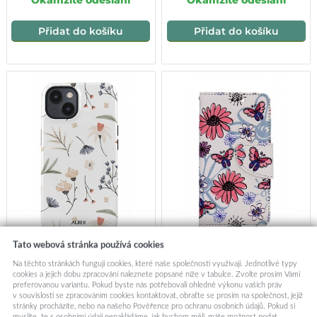
Okamžité odeslání
Okamžité odeslání
Přidat do košíku
Přidat do košíku
Tato webová stránka používá cookies
Luxusní kryt AURIX na
Knížkové pouzdro na iPhone
Na těchto stránkách fungují cookies, které naše společnosti využívají. Jednotlivé typy
iPhone 13 Mini Floral
13 mini Flowers
cookies a jejich dobu zpracování naleznete popsané níže v tabulce. Zvolte prosím Vámi
Fantasy
preferovanou variantu. Pokud byste nás potřebovali ohledně výkonu vašich práv
349,-
99,-
v souvislosti se zpracováním cookies kontaktovat, obraťte se prosím na společnost, jejíž
stránky procházíte, nebo na našeho Pověřence pro ochranu osobních údajů. Pokud si
myslíte, že s osobními údaji nenakládáme, jak bychom měli, máte možnost podat