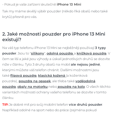
- Pokud je vaše zařízení skutečně
iPhone 13 Mini
Tak my máme skvělý výběr pouzder (někdo říká obalů nebo také
krytů) přesně pro vás.
2. Jaké možnosti pouzder pro iPhone 13 Mini
existují?
Na váš typ telefonu iPhone 13 Mini se nejběžněji používají
3 typy
pouzder
. Jsou to "
silikony
",
odolná pouzdra
a
knížková pouzdra
. V
čem se liší a jaké jsou výhody a úskalí jednotlivých druhů se dozvíte
níže v článku. Tyto 3 druhy obalů na mobil
ale nejsou jediné
,
kterými můžete váš telefon chránit. Dalšími možnostmi jsou
také
flipová pouzdra
,
klasická kožená
(a koženková
pouzdra),
pouzdra na opasek
, ale třeba také
voděodolná
pouzdra
,
obaly na motorku
nebo
pouzdra na kolo
. O všech těchto
variantách možnosti ochrany vašeho telefonu se dozvíte v tomto
článku.
TIP:
Je dobré mít pro svůj mobilní telefon
více druhů pouzder
.
Například odolné na sport nebo do práce (zejména pokud