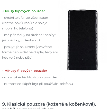
+ Plusy flipových pouzder
- chrání telefon ze všech stran
(včetně boků, rohů a displeje
mobilního telefonu)
- má přihrádky na drobné "papíry"
jako vizitky, jízdenky atd.
- poskytuje soukromí (v zavřené
formě není vidět na displej, tedy ani
kdo volá nebo píše)
- Mínusy flipových pouzder
- malý výběr těchto druhů pouzder
- nutnost odklápět kryt při používání telefonu
9. Klasická pouzdra (kožená a koženková),