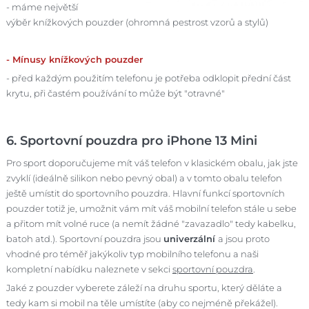
- máme největší
výběr knížkových pouzder (ohromná pestrost vzorů a stylů)
- Mínusy knížkových pouzder
- před každým použitím telefonu je potřeba odklopit přední část
krytu, při častém používání to může být "otravné"
6. Sportovní pouzdra pro iPhone 13 Mini
Pro sport doporučujeme mít váš telefon v klasickém obalu, jak jste
zvyklí (ideálně silikon nebo pevný obal) a v tomto obalu telefon
ještě umístit do sportovního pouzdra. Hlavní funkcí sportovních
pouzder totiž je, umožnit vám mít váš mobilní telefon stále u sebe
a přitom mít volné ruce (a nemít žádné "zavazadlo" tedy kabelku,
batoh atd.). Sportovní pouzdra jsou
univerzální
a jsou proto
vhodné pro téměř jakýkoliv typ mobilního telefonu a naši
kompletní nabídku naleznete v sekci
sportovní pouzdra
.
Jaké z pouzder vyberete záleží na druhu sportu, který děláte a
tedy kam si mobil na těle umístíte (aby co nejméně překážel).