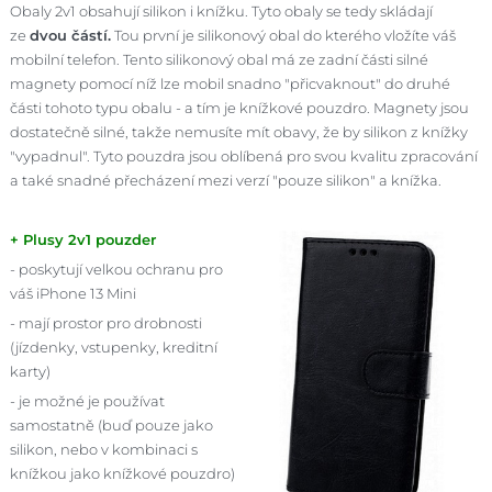
Obaly 2v1 obsahují silikon i knížku. Tyto obaly se tedy skládají
ze
dvou částí.
Tou první je silikonový obal do kterého vložíte váš
mobilní telefon. Tento silikonový obal má ze zadní části silné
magnety pomocí níž lze mobil snadno "přicvaknout" do druhé
části tohoto typu obalu - a tím je knížkové pouzdro. Magnety jsou
dostatečně silné, takže nemusíte mít obavy, že by silikon z knížky
"vypadnul". Tyto pouzdra jsou oblíbená pro svou kvalitu zpracování
a také snadné přecházení mezi verzí "pouze silikon" a knížka.
+ Plusy 2v1 pouzder
- poskytují velkou ochranu pro
váš iPhone 13 Mini
- mají prostor pro drobnosti
(jízdenky, vstupenky, kreditní
karty)
- je možné je používat
samostatně (buď pouze jako
silikon, nebo v kombinaci s
knížkou jako knížkové pouzdro)