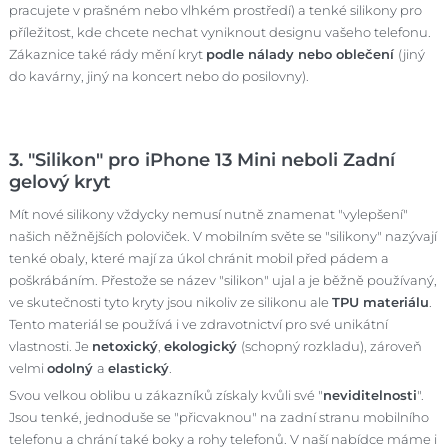
pracujete v prašném nebo vlhkém prostředí) a tenké silikony pro
příležitost, kde chcete nechat vyniknout designu vašeho telefonu.
Zákaznice také rády mění kryt
podle nálady nebo oblečení
(jiný
do kavárny, jiný na koncert nebo do posilovny).
3. "Silikon" pro iPhone 13 Mini neboli Zadní
gelový kryt
Mít nové silikony vždycky nemusí nutně znamenat "vylepšení"
našich něžnějších poloviček. V mobilním světe se "silikony" nazývají
tenké obaly, které mají za úkol chránit mobil před pádem a
poškrábáním. Přestože se název "silikon" ujal a je běžně používaný,
ve skutečnosti tyto kryty jsou nikoliv ze silikonu ale
TPU materiálu
.
Tento materiál se používá i ve zdravotnictví pro své unikátní
vlastnosti. Je
netoxický
,
ekologický
(schopný rozkladu), zároveň
velmi
odolný
a
elastický
.
Svou velkou oblibu u zákazníků získaly kvůli své "
neviditelnosti
".
Jsou tenké, jednoduše se "přicvaknou" na zadní stranu mobilního
telefonu a chrání také boky a rohy telefonů. V naší nabídce máme i