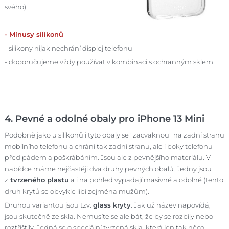
svého)
- Mínusy silikonů
- silikony nijak nechrání displej telefonu
- doporučujeme vždy používat v kombinaci s ochranným sklem
4. Pevné a odolné obaly pro iPhone 13 Mini
Podobně jako u silikonů i tyto obaly se "zacvaknou" na zadní stranu
mobilního telefonu a chrání tak zadní stranu, ale i boky telefonu
před pádem a poškrábáním. Jsou ale z pevnějšího materiálu. V
nabídce máme nejčastěji dva druhy pevných obalů. Jedny jsou
z
tvrzeného plastu
a i na pohled vypadají masivně a odolně (tento
druh krytů se obvykle líbí zejména mužům).
Druhou variantou jsou tzv.
glass kryty
. Jak už název napovídá,
jsou skutečně ze skla. Nemusíte se ale bát, že by se rozbily nebo
roztříštily. Jedná se o speciální tvrzená skla, která jen tak něco