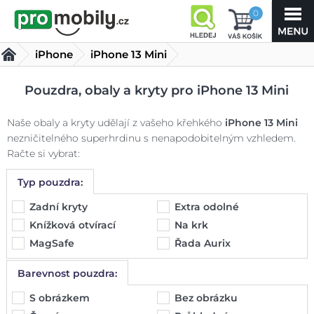
0
iPhone
iPhone 13 Mini
Kryty iPhone 13 Mini
(144 produktů)
Pouzdra, obaly a kryty pro iPhone 13 Mini
Naše obaly a kryty udělají z vašeho křehkého
iPhone 13 Mini
nezničitelného superhrdinu s nenapodobitelným vzhledem.
Račte si vybrat:
Typ pouzdra:
Zadní kryty
Extra odolné
Knížková otvírací
Na krk
MagSafe
Řada Aurix
Barevnost pouzdra:
S obrázkem
Bez obrázku