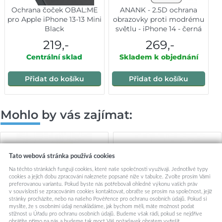
Ochrana čoček OBAL:ME
ANANK - 2.5D ochrana
pro Apple iPhone 13-13 Mini
obrazovky proti modrému
Black
světlu - iPhone 14 - černá
219,-
269,-
Centrální sklad
Skladem k objednání
Přidat do košíku
Přidat do košíku
Mohlo by vás zajímat:
Tato webová stránka používá cookies
Na těchto stránkách fungují cookies, které naše společnosti využívají. Jednotlivé typy
cookies a jejich dobu zpracování naleznete popsané níže v tabulce. Zvolte prosím Vámi
preferovanou variantu. Pokud byste nás potřebovali ohledně výkonu vašich práv
v souvislosti se zpracováním cookies kontaktovat, obraťte se prosím na společnost, jejíž
stránky procházíte, nebo na našeho Pověřence pro ochranu osobních údajů. Pokud si
myslíte, že s osobními údaji nenakládáme, jak bychom měli, máte možnost podat
stížnost u Úřadu pro ochranu osobních údajů. Budeme však rádi, pokud se nejdříve
obrátíte přímo na nás a budeme tak moct Váš požadavek obratem vyřešit.