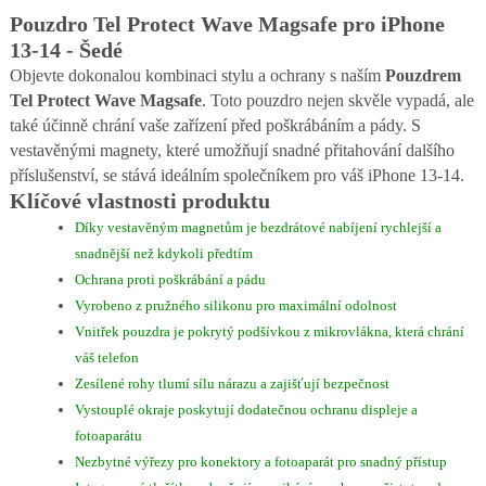
Pouzdro Tel Protect Wave Magsafe pro iPhone
13-14 - Šedé
Objevte dokonalou kombinaci stylu a ochrany s naším
Pouzdrem
Tel Protect Wave Magsafe
. Toto pouzdro nejen skvěle vypadá, ale
také účinně chrání vaše zařízení před poškrábáním a pády. S
vestavěnými magnety, které umožňují snadné přitahování dalšího
příslušenství, se stává ideálním společníkem pro váš iPhone 13-14.
Klíčové vlastnosti produktu
Díky vestavěným magnetům je bezdrátové nabíjení rychlejší a
snadnější než kdykoli předtím
Ochrana proti poškrábání a pádu
Vyrobeno z pružného silikonu pro maximální odolnost
Vnitřek pouzdra je pokrytý podšívkou z mikrovlákna, která chrání
váš telefon
Zesílené rohy tlumí sílu nárazu a zajišťují bezpečnost
Vystouplé okraje poskytují dodatečnou ochranu displeje a
fotoaparátu
Nezbytné výřezy pro konektory a fotoaparát pro snadný přístup