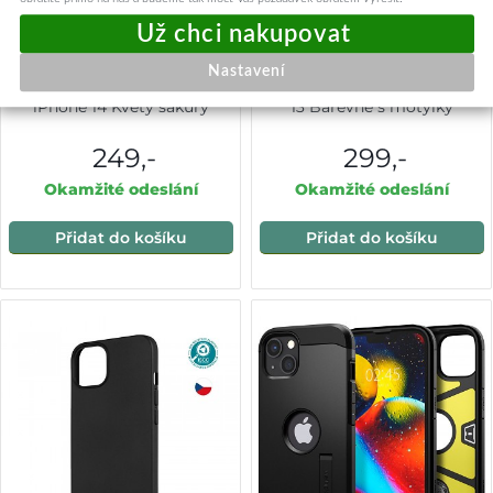
Nastavení
Zadní pevný kryt Image na
Knížkové pouzdro na iPhone
iPhone 14 Květy sakury
13 Barevné s motýlky
249,-
299,-
Okamžité odeslání
Okamžité odeslání
Přidat do košíku
Přidat do košíku