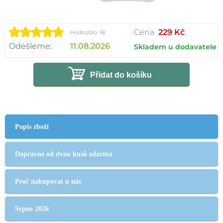
Cena
229 Kč
Hodnotilo: 18
Odešleme:
11.08.2026
Skladem u dodavatele
Přidat do košíku
Popis zboží
Dopravné od dvou kusů zdarma
Proč nakupovat u nás
Srpen 2026