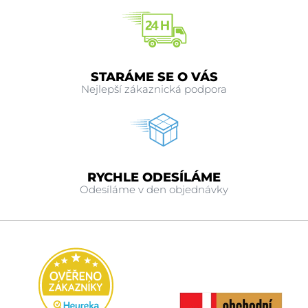
STARÁME SE O VÁS
Nejlepší zákaznická podpora
RYCHLE ODESÍLÁME
Odesíláme v den objednávky