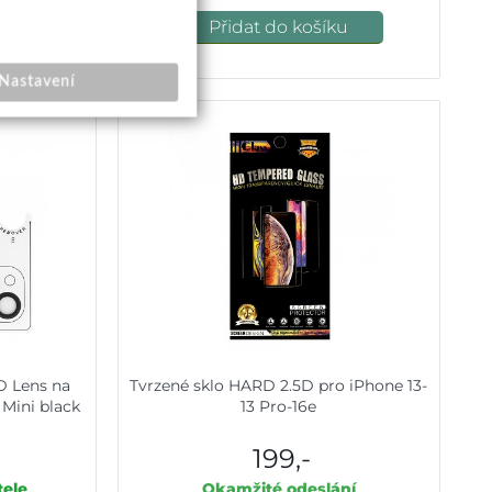
u
Přidat do košíku
Nastavení
3D Lens na
Tvrzené sklo HARD 2.5D pro iPhone 13-
 Mini black
13 Pro-16e
199,-
ele
Okamžité odeslání