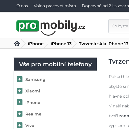
O nás
Volná pracovní místa
Dopravné od 2 ks zdar
iPhone
iPhone 13
Tvrzená skla iPhone 13
Tvrzen
Vše pro mobilní telefony
Pokud hle
Samsung
abyste si 
Xiaomi
hlavně oc
iPhone
V naší na
Realme
tvoří
zaob
Vivo
výpisem p