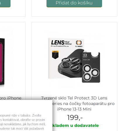
u
Přidat do košíku
pro iPhone
Tvrzené sklo Tel Protect 3D Lens
e
Aramid Series na čočky fotoaparátu pro
iPhone 13-13 Mini
199,-
 popsané níže v tabulce. Zvolte
s kontaktovat, obraťte se prosím
aji nenakládáme, jak bychom měli,
ele
Skladem u dodavatele
a budeme tak moct Váš požadavek