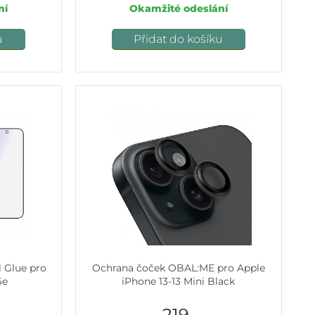
ní
Okamžité odeslání
u
Přidat do košíku
l Glue pro
Ochrana čoček OBAL:ME pro Apple
6e
iPhone 13-13 Mini Black
219,-