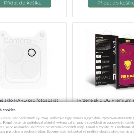
Přidat do košíku
Přidat do košík
né sklo HARD pro fotoaparát
Tvrzené sklo OG Premium 
NS) pro Iphone 13/13 Mini
13 13 Pro 16e a 17
á cookies
189,-
199,-
s, které naše společnosti využívají. Jednotlivé typy cookies a jejich dobu zpracování naleznete
. Pokud byste nás potřebovali ohledně výkonu vašich práv v souvislosti se zpracováním cookie
ázíte, nebo na našeho Pověřence pro ochranu osobních údajů. Pokud si myslíte, že s osobními úd
Skladem u dodavatele
Skladem u dodavat
adu pro ochranu osobních údajů. Budeme však rádi, pokud se nejdříve obrátíte přímo na nás 