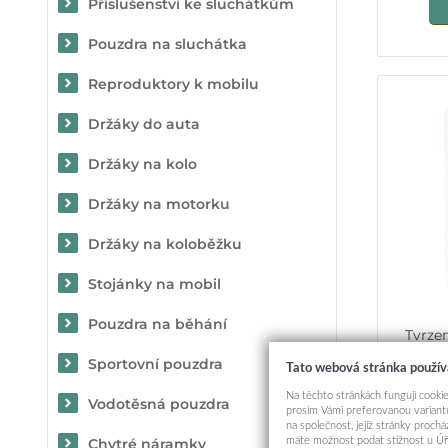
Příslušenství ke sluchátkům
Pouzdra na sluchátka
Reproduktory k mobilu
Držáky do auta
Držáky na kolo
Držáky na motorku
Držáky na koloběžku
Stojánky na mobil
Pouzdra na běhání
Tvrze
(LE
Sportovní pouzdra
Tato webová stránka použív
Na těchto stránkách fungují cookie
Vodotěsná pouzdra
prosím Vámi preferovanou variantu
na společnost, jejíž stránky proch
máte možnost podat stížnost u Úř
Chytré náramky