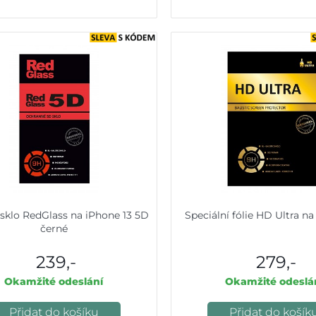
sklo RedGlass na iPhone 13 5D
Speciální fólie HD Ultra na
černé
239,-
279,-
Okamžité odeslání
Okamžité odeslá
Přidat do košíku
Přidat do košík