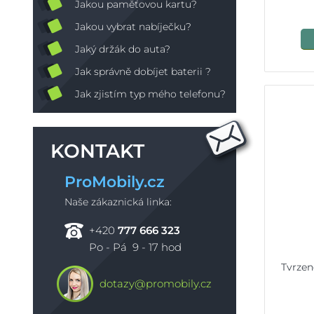
Jakou paměťovou kartu?
Jakou vybrat nabíječku?
Jaký držák do auta?
Jak správně dobíjet baterii ?
Jak zjistím typ mého telefonu?
KONTAKT
ProMobily.cz
Naše zákaznická linka:
+420
777 666 323
Po - Pá 9 - 17 hod
Tvrzen
dotazy@promobily.cz