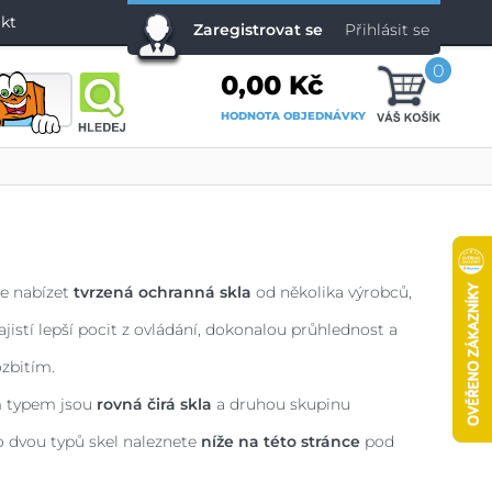
kt
Zaregistrovat se
Přihlásit se
0
0,00 Kč
HODNOTA OBJEDNÁVKY
se nabízet
tvrzená ochranná skla
od několika výrobců,
jistí lepší pocit z ovládání, dokonalou průhlednost a
zbitím.
m typem jsou
rovná čirá skla
a druhou skupinu
to dvou typů skel naleznete
níže na této stránce
pod