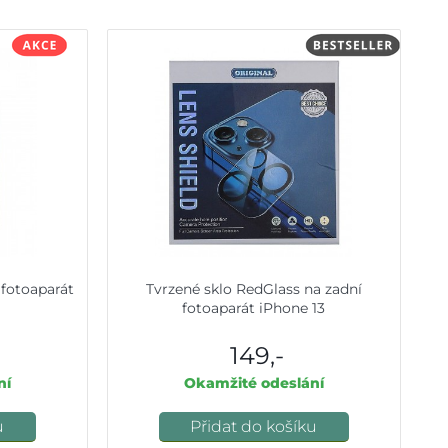
 fotoaparát
Tvrzené sklo RedGlass na zadní
fotoaparát iPhone 13
149,-
ní
Okamžité odeslání
u
Přidat do košíku