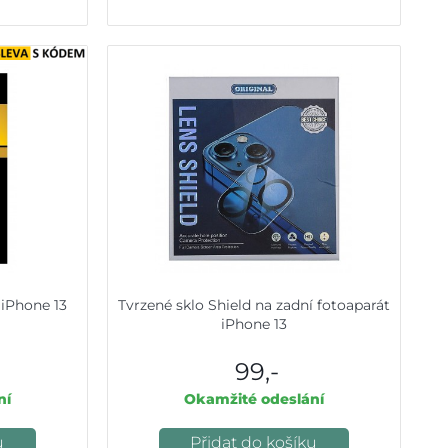
 iPhone 13
Tvrzené sklo Shield na zadní fotoaparát
iPhone 13
99,-
ní
Okamžité odeslání
u
Přidat do košíku