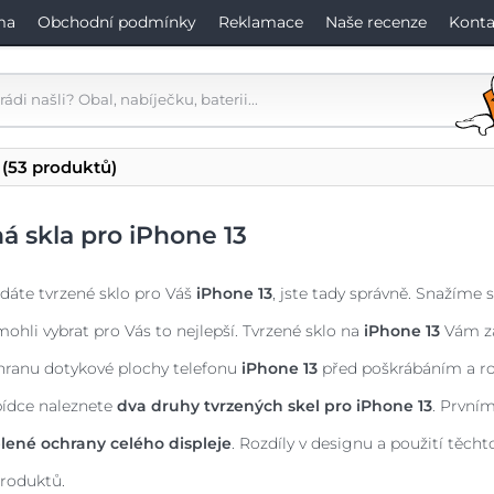
ma
Obchodní podmínky
Reklamace
Naše recenze
Konta
(53 produktů)
á skla pro iPhone 13
dáte tvrzené sklo pro Váš
iPhone 13
, jste tady správně. Snažíme 
mohli vybrat pro Vás to nejlepší. Tvrzené sklo na
iPhone 13
Vám za
hranu dotykové plochy telefonu
iPhone 13
před poškrábáním a ro
bídce naleznete
dva druhy tvrzených skel pro
iPhone 13
. První
lené ochrany celého displeje
. Rozdíly v designu a použití těch
roduktů.