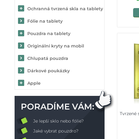
Ochranná tvrzená skla na tablety
Fólie na tablety
Pouzdra na tablety
Originální kryty na mobil
Chlupatá pouzdra
Dárkové poukázky
Apple
PORADÍME VÁM:
Tvrzené 
Je lepší sklo nebo fólie?
Jaké vybrat pouzdro?