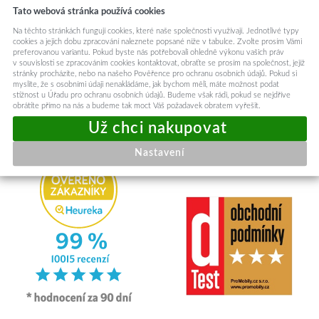
Tato webová stránka používá cookies
Na těchto stránkách fungují cookies, které naše společnosti využívají. Jednotlivé typy
cookies a jejich dobu zpracování naleznete popsané níže v tabulce. Zvolte prosím Vámi
preferovanou variantu. Pokud byste nás potřebovali ohledně výkonu vašich práv
v souvislosti se zpracováním cookies kontaktovat, obraťte se prosím na společnost, jejíž
stránky procházíte, nebo na našeho Pověřence pro ochranu osobních údajů. Pokud si
RYCHLE ODESÍLÁME
myslíte, že s osobními údaji nenakládáme, jak bychom měli, máte možnost podat
Odesíláme v den objednávky
stížnost u Úřadu pro ochranu osobních údajů. Budeme však rádi, pokud se nejdříve
obrátíte přímo na nás a budeme tak moct Váš požadavek obratem vyřešit.
Nastavení