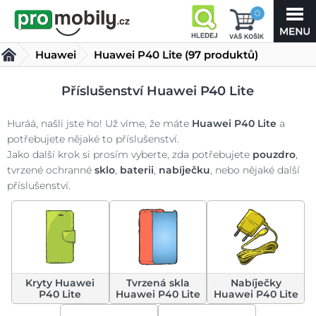
0
Huawei
Huawei P40 Lite
(97 produktů)
Příslušenství Huawei P40 Lite
Huráá, našli jste ho! Už víme, že máte
Huawei P40 Lite
a
potřebujete nějaké to příslušenství.
Jako další krok si prosím vyberte, zda potřebujete
pouzdro
,
tvrzené ochranné
sklo
,
baterii
,
nabíječku
, nebo nějaké další
příslušenství.
Kryty Huawei
Tvrzená skla
Nabíječky
P40 Lite
Huawei P40 Lite
Huawei P40 Lite