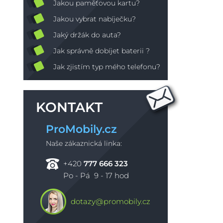
Jakou paměťovou kartu?
Jakou vybrat nabíječku?
Jaký držák do auta?
Jak správně dobíjet baterii ?
Jak zjistím typ mého telefonu?
KONTAKT
ProMobily.cz
Naše zákaznická linka:
+420
777 666 323
Po - Pá 9 - 17 hod
dotazy@promobily.cz