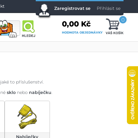
kt
Zaregistrovat se
Přihlásit se
0
0,00 Kč
HODNOTA OBJEDNÁVKY
aké to příslušenství.
nné
sklo
nebo
nabíječku
.
Nabíječky