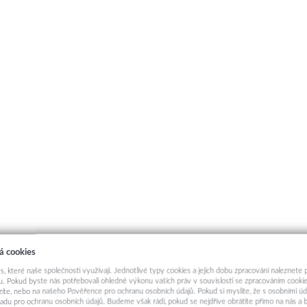
á cookies
s, které naše společnosti využívají. Jednotlivé typy cookies a jejich dobu zpracování naleznete
. Pokud byste nás potřebovali ohledně výkonu vašich práv v souvislosti se zpracováním cookie
ázíte, nebo na našeho Pověřence pro ochranu osobních údajů. Pokud si myslíte, že s osobními úd
adu pro ochranu osobních údajů. Budeme však rádi, pokud se nejdříve obrátíte přímo na nás 