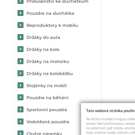
Příslušenství ke sluchátkům
Pouzdra na sluchátka
Reproduktory k mobilu
Držáky do auta
Držáky na kolo
Držáky na motorku
Držáky na koloběžku
Stojánky na mobil
Pouzdra na běhání
Sportovní pouzdra
Tato webová stránka použív
Na těchto stránkách fungují cookie
Vodotěsná pouzdra
prosím Vámi preferovanou variantu
na společnost, jejíž stránky proch
máte možnost podat stížnost u Úř
Chytré náramky