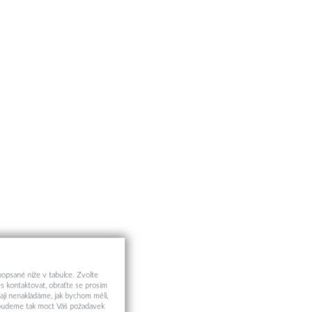
 popsané níže v tabulce. Zvolte
s kontaktovat, obraťte se prosím
aji nenakládáme, jak bychom měli,
a budeme tak moct Váš požadavek