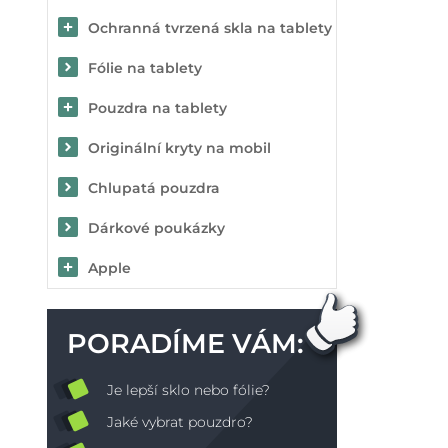
Ochranná tvrzená skla na tablety
Fólie na tablety
Pouzdra na tablety
Originální kryty na mobil
Chlupatá pouzdra
Dárkové poukázky
Apple
PORADÍME VÁM:
Je lepší sklo nebo fólie?
Jaké vybrat pouzdro?