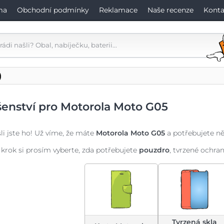
ma
Obchodní podmínky
Reklamace
Naše recenze
Konta
)
šenství pro Motorola Moto G05
li jste ho! Už víme, že máte
Motorola Moto G05
a potřebujete něj
 krok si prosím vyberte, zda potřebujete
pouzdro
, tvrzené ochra
Tvrzená skla