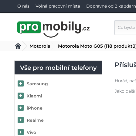
O nás
Volná pracovní místa
Dopravné od 2 ks zdar
Motorola
Motorola Moto G05
(118 produktů
Příslu
Vše pro mobilní telefony
Huráá, naš
Samsung
Jako další
Xiaomi
iPhone
Realme
Vivo