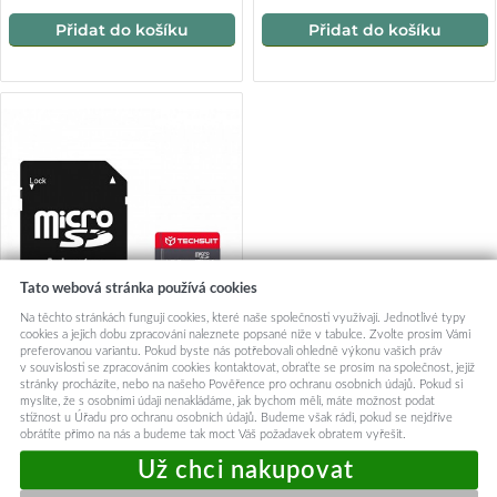
Přidat do košíku
Přidat do košíku
Tato webová stránka používá cookies
Na těchto stránkách fungují cookies, které naše společnosti využívají. Jednotlivé typy
cookies a jejich dobu zpracování naleznete popsané níže v tabulce. Zvolte prosím Vámi
preferovanou variantu. Pokud byste nás potřebovali ohledně výkonu vašich práv
v souvislosti se zpracováním cookies kontaktovat, obraťte se prosím na společnost, jejíž
Techsuit paměťová karta
stránky procházíte, nebo na našeho Pověřence pro ochranu osobních údajů. Pokud si
THCM26 s adaptérem
myslíte, že s osobními údaji nenakládáme, jak bychom měli, máte možnost podat
stížnost u Úřadu pro ochranu osobních údajů. Budeme však rádi, pokud se nejdříve
MicroSDHC Class 10 128GB
obrátíte přímo na nás a budeme tak moct Váš požadavek obratem vyřešit.
červená
649,-
Skladem k objednání