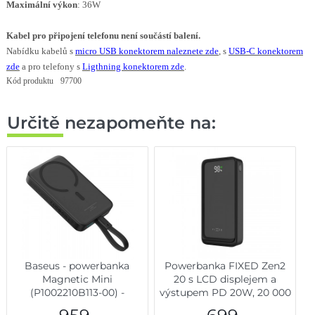
Maximální výkon
: 36W
Kabel pro připojení telefonu není součástí balení.
Nabídku kabelů s
micro USB konektorem naleznete zde
, s
USB-C konektorem
zde
a pro telefony s
Ligthning konektorem zde
.
Kód produktu
97700
Určitě nezapomeňte na:
Baseus - powerbanka
Powerbanka FIXED Zen2
Magnetic Mini
20 s LCD displejem a
(P1002210B113-00) -
výstupem PD 20W, 20 000
MagSafe, 2x USB-C,
mAh, černá