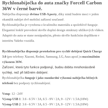
Rychlonabíječka do auta značky Forcell Carbon
36W v černé barvě.
Nabíječka disponuje
dvěma USB-A porty
, díky nimž budete moci v jeden
okamžik nabíjet dvě mobilní zařízení současně.
Rychlonabíječka je vyrobena z kvalitního materiálu a spolehlivě funguje.
Elegantní lesklé provedení skvěle doplní design struktury uhlíkových vláken.
Adaptér do auta se stane nenápadným, přesto skvěle funkčním doplňkem v
interiéru Vašeho vozidla.
Rychlonabíječka disponuje
protokolem pro rychlé dobíjení
Quick Charge
3.0
(pro telefony Xiaomi, Redmi, Samsung, LG, Asus apod.)
s
maximálním
výkonem 36W.
Zařízení, která tyto funkce podporují, budou dobita mnohonásobně
rychleji, než při běžném dobíjení.
Rychlonabíječka
funguje
i jako standardní výkonná nabíječka běžných
telefonů
bez podpory rychlonabíjení.
Vstup
: 12 - 24V
Výstup USB 1
: 3.6 - 6.5V / 3A, 6.5 - 9V / 2A, 9 - 12V / 1.5A (18W)
Výstup USB 2
: 3.6 - 6.5V / 3A, 6.5 - 9V / 2A, 9 - 12V / 1.5A (18W)