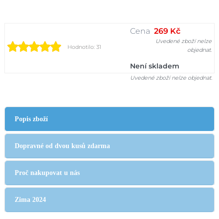
Cena
269 Kč
Uvedené zboží nelze
Hodnotilo: 31
objednat.
Není skladem
Uvedené zboží nelze objednat.
Popis zboží
Dopravné od dvou kusů zdarma
Proč nakupovat u nás
Zima 2024