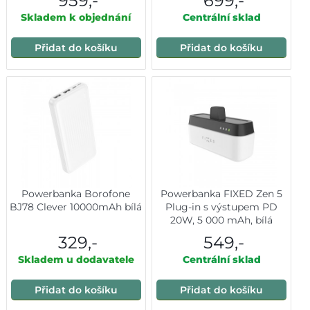
959,-
699,-
Lightning, 30 W, rychlé
Skladem k objednání
nabíjení, 10 000 mAh -
Centrální sklad
černá
Přidat do košíku
Přidat do košíku
Powerbanka Borofone
Powerbanka FIXED Zen 5
BJ78 Clever 10000mAh bílá
Plug-in s výstupem PD
20W, 5 000 mAh, bílá
329,-
549,-
Skladem u dodavatele
Centrální sklad
Přidat do košíku
Přidat do košíku