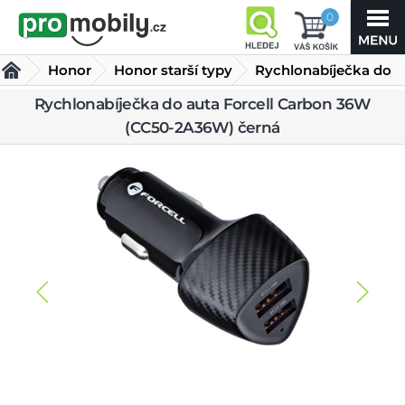
0
Honor
Honor starší typy
Rychlonabíječka do
auta Forcell Carbon
Rychlonabíječka do auta Forcell Carbon 36W
(CC50-2A36W) černá
36W (CC50-2A36W) černá