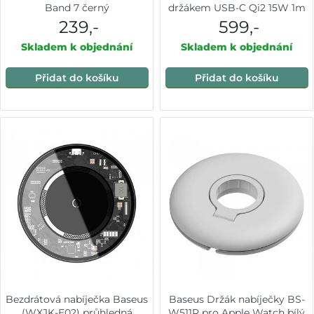
Band 7 černý
držákem USB-C Qi2 15W 1m
kosmická černá
239,-
599,-
Skladem k objednání
Skladem k objednání
Přidat do košíku
Přidat do košíku
Bezdrátová nabíječka Baseus
Baseus Držák nabíječky BS-
(WXJK-E02) průhledná
W511R pro Apple Watch bílý