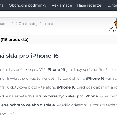
ma
Obchodní podmínky
Reklamace
Naše recenze
Konta
(116 produktů)
á skla pro iPhone 16
dáte tvrzené sklo pro Váš
iPhone 16
, jste tady správně. Snažíme 
mohli vybrat pro Vás to nejlepší. Tvrzené sklo na
iPhone 16
Vám za
hranu dotykové plochy telefonu
iPhone 16
před poškrábáním a ro
bídce naleznete
dva druhy tvrzených skel pro
iPhone 16
. První
lené ochrany celého displeje
. Rozdíly v designu a použití těch
roduktů.