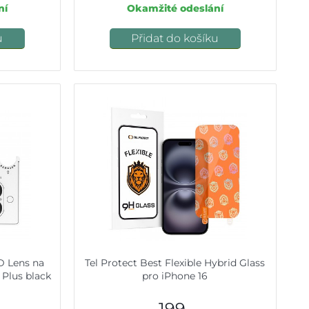
ní
Okamžité odeslání
u
Přidat do košíku
3D Lens na
Tel Protect Best Flexible Hybrid Glass
 Plus black
pro iPhone 16
199,-