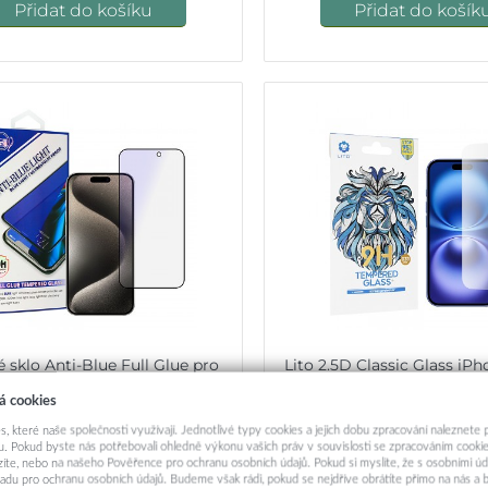
Přidat do košíku
Přidat do košík
 sklo Anti-Blue Full Glue pro
Lito 2.5D Classic Glass iPh
iPhone 16
sklo
á cookies
189,-
189,-
s, které naše společnosti využívají. Jednotlivé typy cookies a jejich dobu zpracování naleznete
. Pokud byste nás potřebovali ohledně výkonu vašich práv v souvislosti se zpracováním cookie
ázíte, nebo na našeho Pověřence pro ochranu osobních údajů. Pokud si myslíte, že s osobními úd
Okamžité odeslání
Okamžité odeslá
adu pro ochranu osobních údajů. Budeme však rádi, pokud se nejdříve obrátíte přímo na nás 