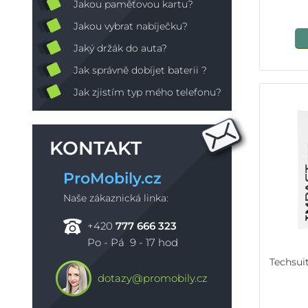
Jakou paměťovou kartu?
Jakou vybrat nabíječku?
Jaký držák do auta?
Jak správně dobíjet baterii ?
Jak zjistím typ mého telefonu?
KONTAKT
ProMobily.cz
Naše zákaznická linka:
+420
777 666 323
Po - Pá 9 - 17 hod
Techsui
dotazy@promobily.cz