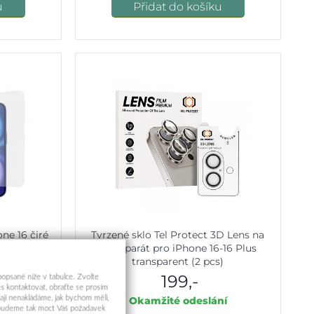
u
Přidat do košíku
one 16 čiré
Tvrzené sklo Tel Protect 3D Lens na
fotoaparát pro iPhone 16-16 Plus
transparent (2 pcs)
199,-
 popsané níže v tabulce. Zvolte
s kontaktovat, obraťte se prosím
aji nenakládáme, jak bychom měli,
ní
Okamžité odeslání
a budeme tak moct Váš požadavek