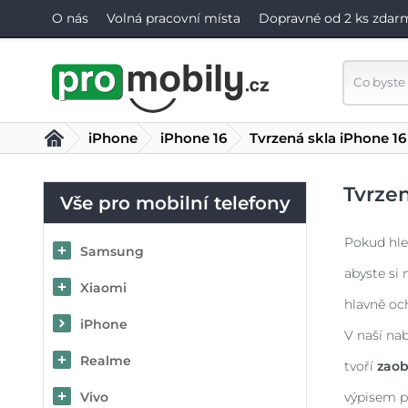
O nás
Volná pracovní místa
Dopravné od 2 ks zdar
iPhone
iPhone 16
Tvrzená skla iPhone 16
Tvrzen
Vše pro mobilní telefony
Pokud hle
Samsung
abyste si 
Xiaomi
hlavně oc
iPhone
V naší na
Realme
tvoří
zaob
Vivo
výpisem p