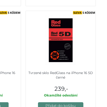
iPhone 16
Tvrzené sklo RedGlass na iPhone 16 5D
černé
239,-
ní
Okamžité odeslání
u
Přidat do košíku