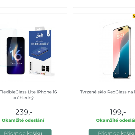
lexibleGlass Lite iPhone 16
Tvrzené sklo RedGlass na 
průhledný
239,-
199,-
Okamžité odeslání
Okamžité odeslá
Přidat do košíku
Přidat do košík