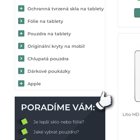
Ochranná tvrzená skla na tablety
Fólie na tablety
Pouzdra na tablety
Originální kryty na mobil
Chlupatá pouzdra
Dárkové poukázky
Apple
PORADÍME VÁM:
Lito HD
Je lepší sklo nebo fólie?
Jaké vybrat pouzdro?