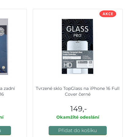
a zadní
Tvrzené sklo TopGlass na iPhone 16 Full
16
Cover černé
149,-
ní
Okamžité odeslání
u
Přidat do košíku