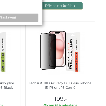
u
Přidat do košíku
Nastavení
sklo plné
Techsuit 111D Privacy Full Glue iPhone
16 Black
15 iPhone 16 Černé
199,-
ní
Okamžité odeslání