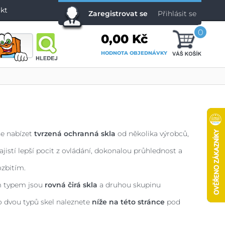
kt
Zaregistrovat se
Přihlásit se
0
0,00 Kč
HODNOTA OBJEDNÁVKY
se nabízet
tvrzená ochranná skla
od několika výrobců,
jistí lepší pocit z ovládání, dokonalou průhlednost a
zbitím.
m typem jsou
rovná čirá skla
a druhou skupinu
to dvou typů skel naleznete
níže na této stránce
pod