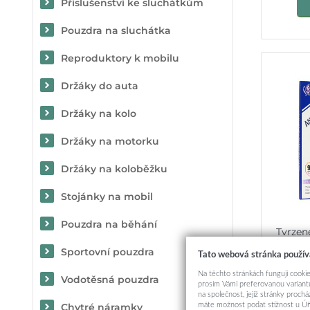
Příslušenství ke sluchátkům
Pouzdra na sluchátka
Reproduktory k mobilu
Držáky do auta
Držáky na kolo
Držáky na motorku
Držáky na koloběžku
Stojánky na mobil
Pouzdra na běhání
Tvrzené
Sportovní pouzdra
Tato webová stránka použív
Na těchto stránkách fungují cookie
Vodotěsná pouzdra
prosím Vámi preferovanou variantu
na společnost, jejíž stránky proch
máte možnost podat stížnost u Úř
Chytré náramky