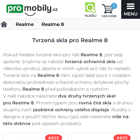
0
Realme
Realme 8
Tvrzená skla Realme 8
(10 produktů)
Tvrzená skla pro Realme 8
Pokud hledáte tvrzené sklo pro Váš
Realme 8
, jste tady
správně. Snažíme se nabízet
tvrzená ochranná skla
od
několika výrobců, abyste si mohli vybrat pro Vás to nejlepší.
Tvrzené sklo na
Realme 8
Vám zajistí lepší pocit z ovládání,
dokonalou průhlednost a hlavně ochranu dotykové plochy
telefonu
Realme 8
před poškrábáním a rozbitím.
V naší nabídce naleznete
dva druhy tvrzených skel
pro
Realme 8
. Prvním typem jsou
rovná čirá skla
a druhou
skupinu tvoří
zaoblené ochrany celého displeje
. Rozdíly v
designu a použití těchto dvou typů skel naleznete
níže na
této stránce
pod výpisem produktů.