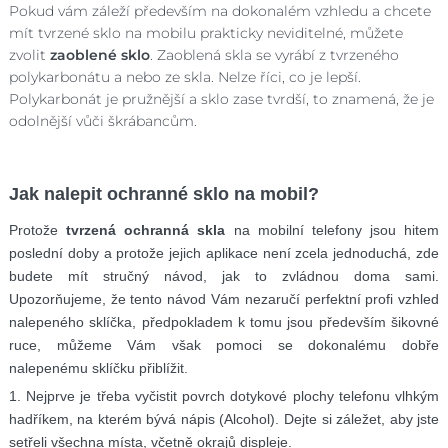
Pokud vám záleží především na dokonalém vzhledu a chcete
mít tvrzené sklo na mobilu prakticky neviditelné, můžete
zvolit
zaoblené sklo
. Zaoblená skla se vyrábí z tvrzeného
polykarbonátu a nebo ze skla. Nelze říci, co je lepší.
Polykarbonát je pružnější a sklo zase tvrdší, to znamená, že je
odolnější vůči škrábancům.
Jak nalepit ochranné sklo na mobil?
Protože
tvrzená ochranná skla
na mobilní telefony jsou hitem
poslední doby a protože jejich aplikace není zcela jednoduchá, zde
budete mít stručný návod, jak to zvládnou doma sami.
Upozorňujeme, že tento návod Vám nezaručí perfektní profi vzhled
nalepeného sklíčka, předpokladem k tomu jsou především šikovné
ruce, můžeme Vám však pomoci se dokonalému dobře
nalepenému sklíčku přiblížit.
1. Nejprve je třeba vyčistit povrch dotykové plochy telefonu vlhkým
hadříkem, na kterém bývá nápis (Alcohol). Dejte si záležet, aby jste
setřeli všechna místa, včetně okrajů displeje.