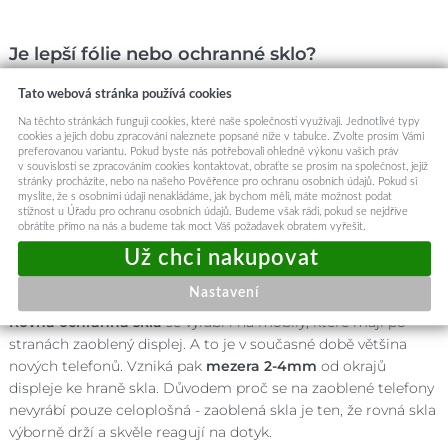
Je lepší fólie nebo ochranné sklo?
To nelze jednoznačně říci. Pokud uvažujeme levné tenké
Tato webová stránka používá cookies
polykarbonátové fólie, tak ty jsou samozřejmě nejhoší, protože
Na těchto stránkách fungují cookies, které naše společnosti využívají. Jednotlivé typy
chrání displej pouze před poškrábáním, nikoliv před rozbitím.
cookies a jejich dobu zpracování naleznete popsané níže v tabulce. Zvolte prosím Vámi
preferovanou variantu. Pokud byste nás potřebovali ohledně výkonu vašich práv
Pokud budeme srovnávat HD Ultra hydrogelové fólie s tvrzenými
v souvislosti se zpracováním cookies kontaktovat, obraťte se prosím na společnost, jejíž
skly, budou jak cenově, tak funkčně, velmi vyrovnanými soupeři.
stránky procházíte, nebo na našeho Pověřence pro ochranu osobních údajů. Pokud si
myslíte, že s osobními údaji nenakládáme, jak bychom měli, máte možnost podat
stížnost u Úřadu pro ochranu osobních údajů. Budeme však rádi, pokud se nejdříve
obrátíte přímo na nás a budeme tak moct Váš požadavek obratem vyřešit.
Jak se liší rovné tvrzené sklo a zaoblená 3D/5D
ochrana displeje?
Nastavení
Rovná ochranná skla
se vyrábí i na mobily, které mají po
stranách zaoblený displej. A to je v současné době většina
nových telefonů. Vzniká pak
mezera 2-4mm
od okrajů
displeje ke hraně skla. Důvodem proč se na zaoblené telefony
nevyrábí pouze celoplošná - zaoblená skla je ten, že rovná skla
výborně drží a skvěle reagují na dotyk.