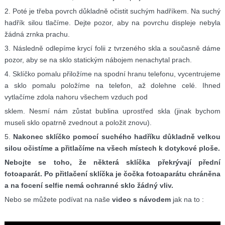
2. Poté je třeba povrch důkladně očistit suchým hadříkem. Na suchý
hadřík silou tlačíme. Dejte pozor, aby na povrchu displeje nebyla
žádná zrnka prachu.
3. Následně odlepíme krycí folii z tvrzeného skla a současně dáme
pozor, aby se na sklo statickým nábojem nenachytal prach.
4. Sklíčko pomalu přiložíme na spodní hranu telefonu, vycentrujeme
a sklo pomalu položíme na telefon, až dolehne celé. Ihned
vytlačíme zdola nahoru všechem vzduch pod
sklem. Nesmí nám zůstat bublina uprostřed skla (jinak bychom
museli sklo opatrně zvednout a položit znovu).
5.
Nakonec sklíčko pomocí suchého hadříku důkladně velkou
silou očistíme a přitlačíme na všech místech k dotykové ploše.
Nebojte se toho, že některá sklíčka překrývají přední
fotoaparát. Po přitlačení sklíčka je čočka fotoaparátu chráněna
a na focení selfie nemá ochranné sklo žádný vliv.
Nebo se můžete podívat na naše
video s návodem
jak na to :