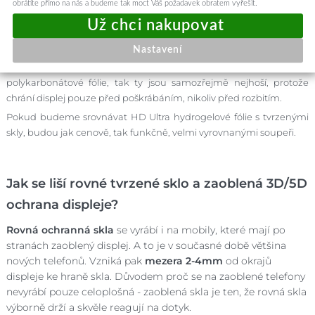
obrátíte přímo na nás a budeme tak moct Váš požadavek obratem vyřešit.
Je lepší fólie nebo ochranné sklo?
Nastavení
To nelze jednoznačně říci. Pokud uvažujeme levné tenké
polykarbonátové fólie, tak ty jsou samozřejmě nejhoší, protože
chrání displej pouze před poškrábáním, nikoliv před rozbitím.
Pokud budeme srovnávat HD Ultra hydrogelové fólie s tvrzenými
skly, budou jak cenově, tak funkčně, velmi vyrovnanými soupeři.
Jak se liší rovné tvrzené sklo a zaoblená 3D/5D
ochrana displeje?
Rovná ochranná skla
se vyrábí i na mobily, které mají po
stranách zaoblený displej. A to je v současné době většina
nových telefonů. Vzniká pak
mezera 2-4mm
od okrajů
displeje ke hraně skla. Důvodem proč se na zaoblené telefony
nevyrábí pouze celoplošná - zaoblená skla je ten, že rovná skla
výborně drží a skvěle reagují na dotyk.