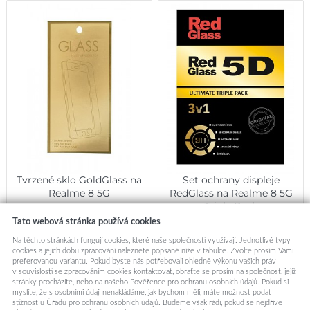
Tvrzené sklo GoldGlass na
Set ochrany displeje
Realme 8 5G
RedGlass na Realme 8 5G
Triple Pack
199,-
399,-
Tato webová stránka používá cookies
Na těchto stránkách fungují cookies, které naše společnosti využívají. Jednotlivé typy
Okamžité odeslání
Okamžité odeslání
cookies a jejich dobu zpracování naleznete popsané níže v tabulce. Zvolte prosím Vámi
preferovanou variantu. Pokud byste nás potřebovali ohledně výkonu vašich práv
v souvislosti se zpracováním cookies kontaktovat, obraťte se prosím na společnost, jejíž
Přidat do košíku
Přidat do košíku
stránky procházíte, nebo na našeho Pověřence pro ochranu osobních údajů. Pokud si
myslíte, že s osobními údaji nenakládáme, jak bychom měli, máte možnost podat
stížnost u Úřadu pro ochranu osobních údajů. Budeme však rádi, pokud se nejdříve