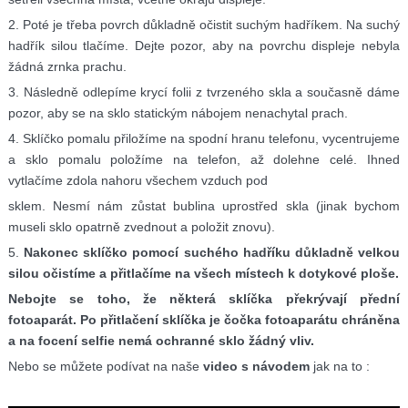
2. Poté je třeba povrch důkladně očistit suchým hadříkem. Na suchý
hadřík silou tlačíme. Dejte pozor, aby na povrchu displeje nebyla
žádná zrnka prachu.
3. Následně odlepíme krycí folii z tvrzeného skla a současně dáme
pozor, aby se na sklo statickým nábojem nenachytal prach.
4. Sklíčko pomalu přiložíme na spodní hranu telefonu, vycentrujeme
a sklo pomalu položíme na telefon, až dolehne celé. Ihned
vytlačíme zdola nahoru všechem vzduch pod
sklem. Nesmí nám zůstat bublina uprostřed skla (jinak bychom
museli sklo opatrně zvednout a položit znovu).
5.
Nakonec sklíčko pomocí suchého hadříku důkladně velkou
silou očistíme a přitlačíme na všech místech k dotykové ploše.
Nebojte se toho, že některá sklíčka překrývají přední
fotoaparát. Po přitlačení sklíčka je čočka fotoaparátu chráněna
a na focení selfie nemá ochranné sklo žádný vliv.
Nebo se můžete podívat na naše
video s návodem
jak na to :