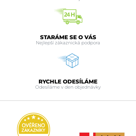
STARÁME SE O VÁS
Nejlepší zákaznická podpora
RYCHLE ODESÍLÁME
Odesíláme v den objednávky