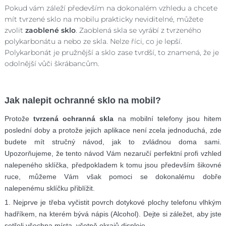
Pokud vám záleží především na dokonalém vzhledu a chcete
mít tvrzené sklo na mobilu prakticky neviditelné, můžete
zvolit
zaoblené sklo
. Zaoblená skla se vyrábí z tvrzeného
polykarbonátu a nebo ze skla. Nelze říci, co je lepší.
Polykarbonát je pružnější a sklo zase tvrdší, to znamená, že je
odolnější vůči škrábancům.
Jak nalepit ochranné sklo na mobil?
Protože
tvrzená ochranná skla
na mobilní telefony jsou hitem
poslední doby a protože jejich aplikace není zcela jednoduchá, zde
budete mít stručný návod, jak to zvládnou doma sami.
Upozorňujeme, že tento návod Vám nezaručí perfektní profi vzhled
nalepeného sklíčka, předpokladem k tomu jsou především šikovné
ruce, můžeme Vám však pomoci se dokonalému dobře
nalepenému sklíčku přiblížit.
1. Nejprve je třeba vyčistit povrch dotykové plochy telefonu vlhkým
hadříkem, na kterém bývá nápis (Alcohol). Dejte si záležet, aby jste
setřeli všechna místa, včetně okrajů displeje.