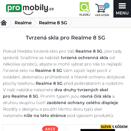
0
Realme
Realme 8 5G
Tvrzená skla Realme 8 5G
(12 produktů)
Tvrzená skla pro Realme 8 5G
Pokud hledáte tvrzené sklo pro Váš
Realme 8 5G
, jste tady
správně. Snažíme se nabízet
tvrzená ochranná skla
od
několika výrobců, abyste si mohli vybrat pro Vás to nejlepší.
Tvrzené sklo na
Realme 8 5G
Vám zajistí lepší pocit z
ovládání, dokonalou průhlednost a hlavně ochranu dotykové
plochy telefonu
Realme 8 5G
před poškrábáním a rozbitím.
V naší nabídce naleznete
dva druhy tvrzených skel
pro
Realme 8 5G
. Prvním typem jsou
rovná čirá skla
a
druhou skupinu tvoří
zaoblené ochrany celého displeje
.
Rozdíly v designu a použití těchto dvou typů skel
naleznete
níže na této stránce
pod výpisem produktů.