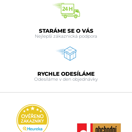
STARÁME SE O VÁS
Nejlepší zákaznická podpora
RYCHLE ODESÍLÁME
Odesíláme v den objednávky