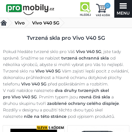
0
Vivo
Vivo V40 5G
Tvrzená skla Vivo V40 5G
(4 produktů)
Tvrzená skla pro Vivo V40 5G
Pokud hledáte tvrzené sklo pro Váš
Vivo V40 5G
, jste tady
správně. Snažíme se nabízet
tvrzená ochranná skla
od
několika výrobců, abyste si mohli vybrat pro Vás to nejlepší.
Tvrzené sklo na
Vivo V40 5G
Vám zajistí lepší pocit z ovládání,
dokonalou průhlednost a hlavně ochranu dotykové plochy
telefonu
Vivo V40 5G
před poškrábáním a rozbitím.
V naší nabídce naleznete
dva druhy tvrzených skel
pro
Vivo V40 5G
. Prvním typem jsou
rovná čirá skla
a
druhou skupinu tvoří
zaoblené ochrany celého displeje
.
Rozdíly v designu a použití těchto dvou typů skel
naleznete
níže na této stránce
pod výpisem produktů.