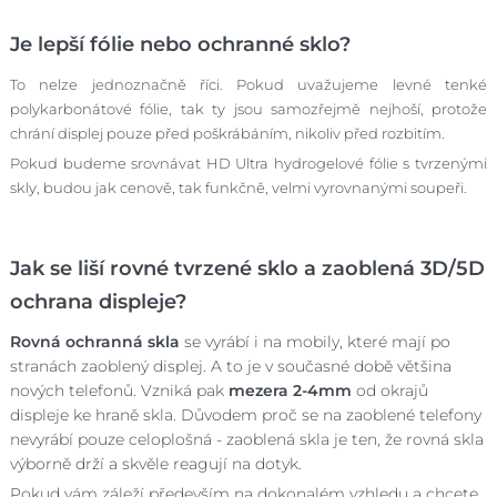
Je lepší fólie nebo ochranné sklo?
To nelze jednoznačně říci. Pokud uvažujeme levné tenké
polykarbonátové fólie, tak ty jsou samozřejmě nejhoší, protože
chrání displej pouze před poškrábáním, nikoliv před rozbitím.
Pokud budeme srovnávat HD Ultra hydrogelové fólie s tvrzenými
skly, budou jak cenově, tak funkčně, velmi vyrovnanými soupeři.
Jak se liší rovné tvrzené sklo a zaoblená 3D/5D
ochrana displeje?
Rovná ochranná skla
se vyrábí i na mobily, které mají po
stranách zaoblený displej. A to je v současné době většina
nových telefonů. Vzniká pak
mezera 2-4mm
od okrajů
displeje ke hraně skla. Důvodem proč se na zaoblené telefony
nevyrábí pouze celoplošná - zaoblená skla je ten, že rovná skla
výborně drží a skvěle reagují na dotyk.
Pokud vám záleží především na dokonalém vzhledu a chcete