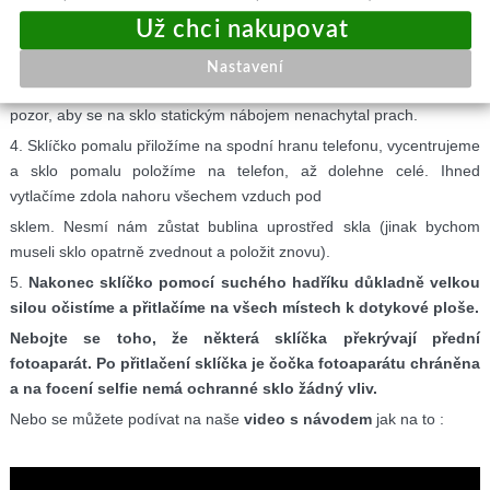
2. Poté je třeba povrch důkladně očistit suchým hadříkem. Na suchý
hadřík silou tlačíme. Dejte pozor, aby na povrchu displeje nebyla
žádná zrnka prachu.
Nastavení
3. Následně odlepíme krycí folii z tvrzeného skla a současně dáme
pozor, aby se na sklo statickým nábojem nenachytal prach.
4. Sklíčko pomalu přiložíme na spodní hranu telefonu, vycentrujeme
a sklo pomalu položíme na telefon, až dolehne celé. Ihned
vytlačíme zdola nahoru všechem vzduch pod
sklem. Nesmí nám zůstat bublina uprostřed skla (jinak bychom
museli sklo opatrně zvednout a položit znovu).
5.
Nakonec sklíčko pomocí suchého hadříku důkladně velkou
silou očistíme a přitlačíme na všech místech k dotykové ploše.
Nebojte se toho, že některá sklíčka překrývají přední
fotoaparát. Po přitlačení sklíčka je čočka fotoaparátu chráněna
a na focení selfie nemá ochranné sklo žádný vliv.
Nebo se můžete podívat na naše
video s návodem
jak na to :