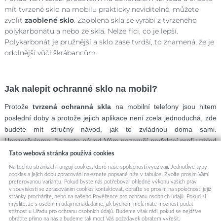
mít tvrzené sklo na mobilu prakticky neviditelné, můžete
zvolit
zaoblené sklo
. Zaoblená skla se vyrábí z tvrzeného
polykarbonátu a nebo ze skla. Nelze říci, co je lepší.
Polykarbonát je pružnější a sklo zase tvrdší, to znamená, že je
odolnější vůči škrábancům.
Jak nalepit ochranné sklo na mobil?
Protože
tvrzená ochranná skla
na mobilní telefony jsou hitem
poslední doby a protože jejich aplikace není zcela jednoduchá, zde
budete mít stručný návod, jak to zvládnou doma sami.
Upozorňujeme, že tento návod Vám nezaručí perfektní profi vzhled
nalepeného sklíčka, předpokladem k tomu jsou především šikovné
Tato webová stránka používá cookies
ruce, můžeme Vám však pomoci se dokonalému dobře
Na těchto stránkách fungují cookies, které naše společnosti využívají. Jednotlivé typy
nalepenému sklíčku přiblížit.
cookies a jejich dobu zpracování naleznete popsané níže v tabulce. Zvolte prosím Vámi
preferovanou variantu. Pokud byste nás potřebovali ohledně výkonu vašich práv
1. Nejprve je třeba vyčistit povrch dotykové plochy telefonu vlhkým
v souvislosti se zpracováním cookies kontaktovat, obraťte se prosím na společnost, jejíž
stránky procházíte, nebo na našeho Pověřence pro ochranu osobních údajů. Pokud si
hadříkem, na kterém bývá nápis (Alcohol). Dejte si záležet, aby jste
myslíte, že s osobními údaji nenakládáme, jak bychom měli, máte možnost podat
setřeli všechna místa, včetně okrajů displeje.
stížnost u Úřadu pro ochranu osobních údajů. Budeme však rádi, pokud se nejdříve
obrátíte přímo na nás a budeme tak moct Váš požadavek obratem vyřešit.