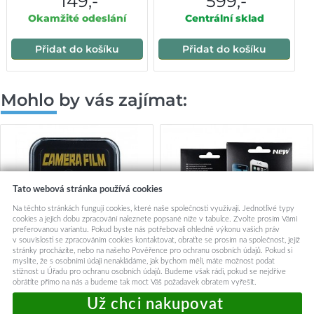
149,-
599,-
Okamžité odeslání
Centrální sklad
Přidat do košíku
Přidat do košíku
Mohlo by vás zajímat:
Tato webová stránka používá cookies
Na těchto stránkách fungují cookies, které naše společnosti využívají. Jednotlivé typy
cookies a jejich dobu zpracování naleznete popsané níže v tabulce. Zvolte prosím Vámi
preferovanou variantu. Pokud byste nás potřebovali ohledně výkonu vašich práv
v souvislosti se zpracováním cookies kontaktovat, obraťte se prosím na společnost, jejíž
stránky procházíte, nebo na našeho Pověřence pro ochranu osobních údajů. Pokud si
myslíte, že s osobními údaji nenakládáme, jak bychom měli, máte možnost podat
stížnost u Úřadu pro ochranu osobních údajů. Budeme však rádi, pokud se nejdříve
obrátíte přímo na nás a budeme tak moct Váš požadavek obratem vyřešit.
Tvrzené sklo Gorilla na zadní
Tvrzené sklo TopGlass na