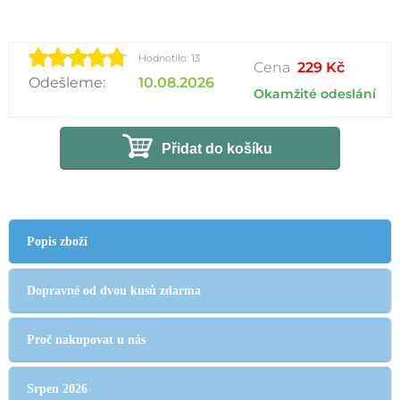
Hodnotilo: 13
Cena
229 Kč
Odešleme:
10.08.2026
Okamžité odeslání
Přidat do košíku
Popis zboží
Dopravné od dvou kusů zdarma
Proč nakupovat u nás
Srpen 2026