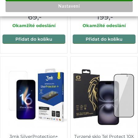
fotoaparát iPhone 16
iPhone 16
Nastavení
69,-
199,-
Okamžité odeslání
Okamžité odeslání
Přidat do košíku
Přidat do košíku
3mk SilverProtection+
Tvrzené sklo Tel Protect 10X