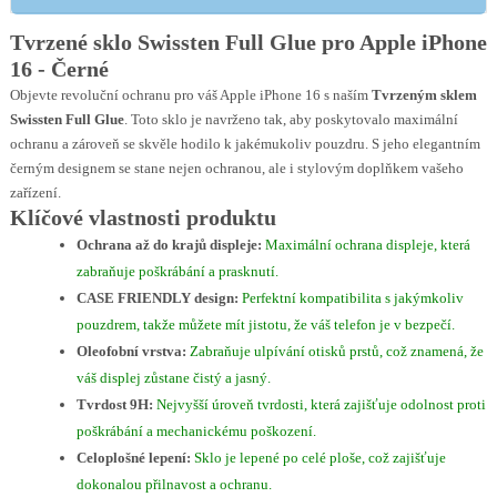
Tvrzené sklo Swissten Full Glue pro Apple iPhone
16 - Černé
Objevte revoluční ochranu pro váš Apple iPhone 16 s naším
Tvrzeným sklem
Swissten Full Glue
. Toto sklo je navrženo tak, aby poskytovalo maximální
ochranu a zároveň se skvěle hodilo k jakémukoliv pouzdru. S jeho elegantním
černým designem se stane nejen ochranou, ale i stylovým doplňkem vašeho
zařízení.
Klíčové vlastnosti produktu
Ochrana až do krajů displeje:
Maximální ochrana displeje, která
zabraňuje poškrábání a prasknutí.
CASE FRIENDLY design:
Perfektní kompatibilita s jakýmkoliv
pouzdrem, takže můžete mít jistotu, že váš telefon je v bezpečí.
Oleofobní vrstva:
Zabraňuje ulpívání otisků prstů, což znamená, že
váš displej zůstane čistý a jasný.
Tvrdost 9H:
Nejvyšší úroveň tvrdosti, která zajišťuje odolnost proti
poškrábání a mechanickému poškození.
Celoplošné lepení:
Sklo je lepené po celé ploše, což zajišťuje
dokonalou přilnavost a ochranu.