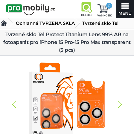
0
Ochranná TVRZENÁ SKLA
Tvrzené sklo Tel
Protect Titanium Lens
Tvrzené sklo Tel Protect Titanium Lens 99% AR na
fotoaparát pro iPhone 15 Pro-15 Pro Max transparent
99% AR na fotoaparát pro iPhone 15 Pro-15 Pro Max
(3 pcs)
transparent (3 pcs)