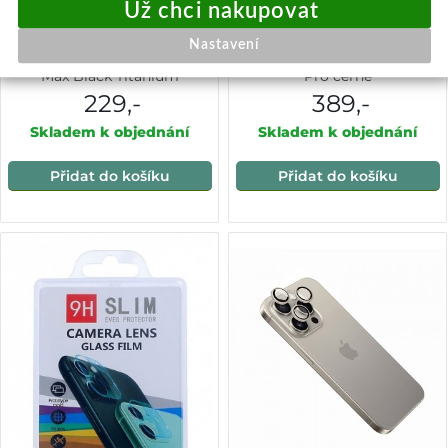
Lito S+ Ochranné sklo
Blueo Anti-Reflective HD sklo
Nastavení
fotoaparátu iPhone 15 Pro
s aplikátorem Pro iPhone 15
Max Black Titanium
Pro černé
229,-
389,-
Skladem k objednání
Skladem k objednání
Přidat do košíku
Přidat do košíku