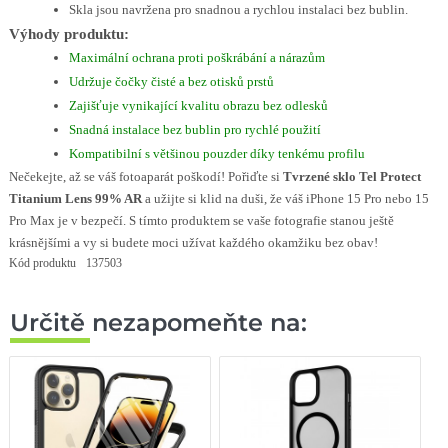
Skla jsou navržena pro snadnou a rychlou instalaci bez bublin.
Výhody produktu:
Maximální ochrana proti poškrábání a nárazům
Udržuje čočky čisté a bez otisků prstů
Zajišťuje vynikající kvalitu obrazu bez odlesků
Snadná instalace bez bublin pro rychlé použití
Kompatibilní s většinou pouzder díky tenkému profilu
Nečekejte, až se váš fotoaparát poškodí! Pořiďte si
Tvrzené sklo Tel Protect
Titanium Lens 99% AR
a užijte si klid na duši, že váš iPhone 15 Pro nebo 15
Pro Max je v bezpečí. S tímto produktem se vaše fotografie stanou ještě
krásnějšími a vy si budete moci užívat každého okamžiku bez obav!
Kód produktu
137503
Určitě nezapomeňte na: