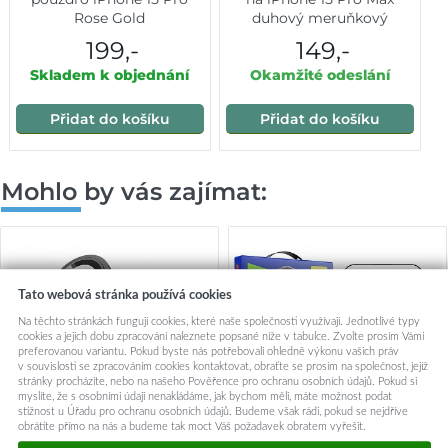
Rose Gold
duhový meruňkový
199,-
149,-
Skladem k objednání
Okamžité odeslání
Přidat do košíku
Přidat do košíku
Mohlo by vás zajímat:
Tato webová stránka používá cookies
Na těchto stránkách fungují cookies, které naše společnosti využívají. Jednotlivé typy
cookies a jejich dobu zpracování naleznete popsané níže v tabulce. Zvolte prosím Vámi
preferovanou variantu. Pokud byste nás potřebovali ohledně výkonu vašich práv
v souvislosti se zpracováním cookies kontaktovat, obraťte se prosím na společnost, jejíž
stránky procházíte, nebo na našeho Pověřence pro ochranu osobních údajů. Pokud si
myslíte, že s osobními údaji nenakládáme, jak bychom měli, máte možnost podat
stížnost u Úřadu pro ochranu osobních údajů. Budeme však rádi, pokud se nejdříve
obrátíte přímo na nás a budeme tak moct Váš požadavek obratem vyřešit.