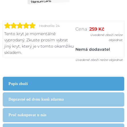
Hodnotilo: 24
Cena
259 Kč
Tento kryt je momentálně
Uvedené zboží nelze
vyprodaný. Zkuste prosím vybrat
objednat.
jiný kryt, který je v tomto okamžiku
Nemá dodavatel
skladem.
Uvedené zboží nelze objednat.
Popis zboží
Dopravné od dvou kusů zdarma
Proč nakupovat u nás