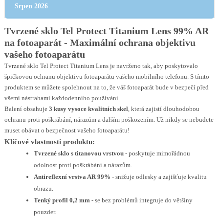
Srpen 2026
Tvrzené sklo Tel Protect Titanium Lens 99% AR
na fotoaparát -
Maximální ochrana objektivu
vašeho fotoaparátu
Tvrzené sklo Tel Protect Titanium Lens je navrženo tak, aby poskytovalo
špičkovou ochranu objektivu fotoaparátu vašeho mobilního telefonu. S tímto
produktem se můžete spolehnout na to, že váš fotoaparát bude v bezpečí před
všemi nástrahami každodenního používání.
Balení obsahuje
3 kusy vysoce kvalitních skel
, která zajistí dlouhodobou
ochranu proti poškrábání, nárazům a dalším poškozením. Už nikdy se nebudete
muset obávat o bezpečnost vašeho fotoaparátu!
Klíčové vlastnosti produktu:
Tvrzené sklo s titanovou vrstvou
- poskytuje mimořádnou
odolnost proti poškrábání a nárazům.
Antireflexní vrstva AR 99%
- snižuje odlesky a zajišťuje kvalitu
obrazu.
Tenký profil 0,2 mm
- se bez problémů integruje do většiny
pouzder.