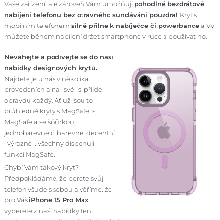
Vaše zařízení, ale zároveň Vám umožňují
pohodlné bezdrátové
nabíjení telefonu bez otravného sundávání pouzdra!
Kryt s
mobilním telefonem
silně přilne k nabíječce či powerbance
a Vy
můžete během nabíjení držet smartphone v ruce a používat ho.
Neváhejte a podívejte se do naší
nabídky designových krytů.
Najdete je u nás v několika
provedeních a na "své" si přijde
opravdu každý. Ať už jsou to
průhledné kryty s MagSafe, s
MagSafe a se šňůrkou,
jednobarevné či barevné, decentní
i výrazné ...všechny disponují
funkcí MagSafe.
Chybí Vám takový kryt?
Předpokládáme, že berete svůj
telefon všude s sebou a věříme, že
pro Váš
iPhone 15 Pro Max
vyberete z naší nabídky ten