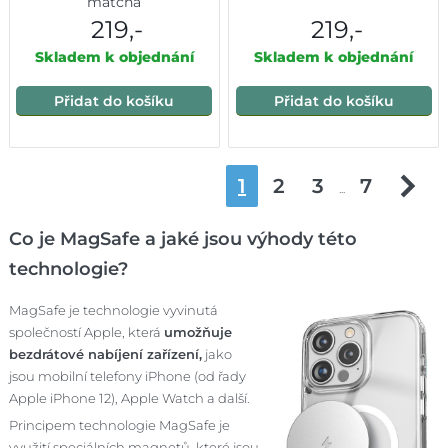
matcha
219,-
219,-
Skladem k objednání
Skladem k objednání
Přidat do košíku
Přidat do košíku
1
2
3
7
...
Co je MagSafe a jaké jsou výhody této
technologie?
MagSafe je technologie vyvinutá
společností Apple, která
umožňuje
bezdrátové nabíjení zařízení,
jako
jsou mobilní telefony iPhone (od řady
Apple iPhone 12), Apple Watch a další.
Principem technologie MagSafe je
využití speciálních magnetů, které jsou