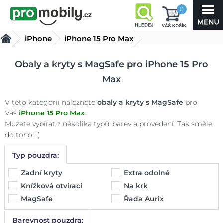
0
iPhone
iPhone 15 Pro Max
Kryty s MagSafe iPhone 15 Pro Max
(187 produktů)
Obaly a kryty s MagSafe pro iPhone 15 Pro
Max
V této kategorii naleznete
obaly a kryty s MagSafe
pro
Váš
iPhone 15 Pro Max
.
Můžete vybírat z několika typů, barev a provedení. Tak směle
do toho! :)
Typ pouzdra:
Zadní kryty
Extra odolné
Knížková otvírací
Na krk
MagSafe
Řada Aurix
Barevnost pouzdra: