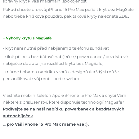
správný kryt k Vaší maximální spokojenosti!
Pokud chcete pro svůj iPhone 15 Pro Max pořídit kryt bez MagSafe
nebo třeba knížkové pouzdro, pak takové kryty naleznete
ZDE
.
+ Výhody krytu s MagSafe
- kryt není nutné před nabíjením z telefonu sundávat
- silně přilne k bezdrátové nabíječce / powerbance / bezdrátové
nabíječce do auta (na rozdíl od krytů bez MagSafe)
- máme bohatou nabídku vzorů a designů (každý si může
personifikovat svůj mobil podle svého)
Vlastníte mobilní telefon Apple iPhone 15 Pro Max a chybí Vám
některé z příslušenství, které disponuje technologií MagSafe?
Podívejte se na naši nabídku
powerbanek
a
bezdrátových
autonabíječek
.
... pro Váš iPhone 15 Pro Max máme vše :).