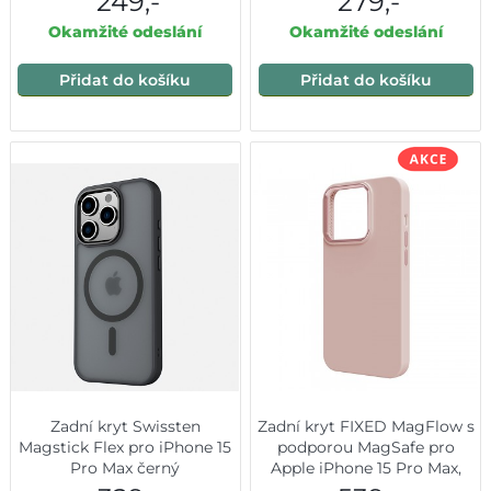
249,-
279,-
Okamžité odeslání
Okamžité odeslání
Přidat do košíku
Přidat do košíku
Zadní kryt Swissten
Zadní kryt FIXED MagFlow s
Magstick Flex pro iPhone 15
podporou MagSafe pro
Pro Max černý
Apple iPhone 15 Pro Max,
růžový