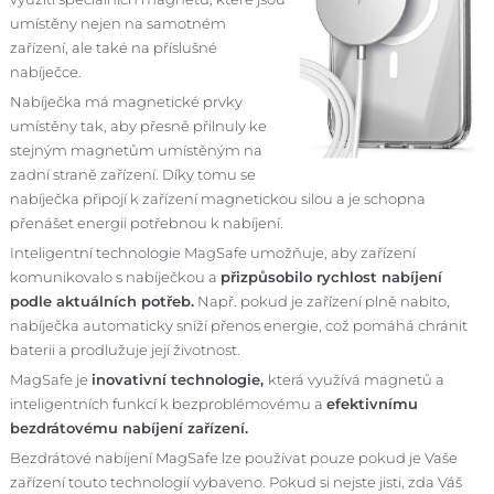
umístěny nejen na samotném
zařízení, ale také na příslušné
nabíječce.
Nabíječka má magnetické prvky
umístěny tak, aby přesně přilnuly ke
stejným magnetům umístěným na
zadní straně zařízení. Díky tomu se
nabíječka připojí k zařízení magnetickou silou a je schopna
přenášet energii potřebnou k nabíjení.
Inteligentní technologie MagSafe umožňuje, aby zařízení
komunikovalo s nabíječkou a
přizpůsobilo rychlost nabíjení
podle aktuálních potřeb.
Např. pokud je zařízení plně nabito,
nabíječka automaticky sníží přenos energie, což pomáhá chránit
baterii a prodlužuje její životnost.
MagSafe je
inovativní technologie,
která využívá magnetů a
inteligentních funkcí k bezproblémovému a
efektivnímu
bezdrátovému nabíjení zařízení.
Bezdrátové nabíjení MagSafe lze používat pouze pokud je Vaše
zařízení touto technologií vybaveno. Pokud si nejste jisti, zda Váš