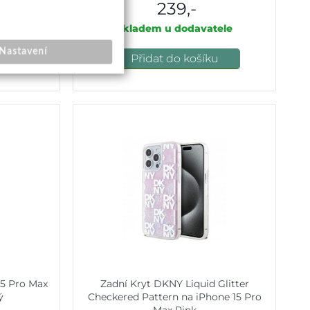
239,-
Skladem u dodavatele
Nastavení
u
Přidat do košíku
15 Pro Max
Zadní Kryt DKNY Liquid Glitter
ý
Checkered Pattern na iPhone 15 Pro
Max Pink