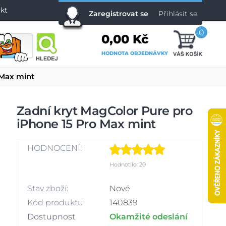
kt
Zaregistrovat se
Přihlásit se
0
0,00 Kč
HODNOTA OBJEDNÁVKY
 Max mint
Zadní kryt MagColor Pure pro
iPhone 15 Pro Max mint
HODNOCENÍ:
Hodnotilo: 20
Stav zboží:
Nové
Kód produktu
140839
Dostupnost
Okamžité odeslání