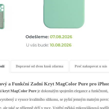
Odešleme:
07.08.2026
U vás bude:
10.08.2026
oží
Dopravné od dvou kusů zdarma
Proč nakupovat u nás
lový a Funkční Zadní Kryt MagColor Pure pro iPho
í kryt MagColor Pure
je dokonalým spojením elegance a funkčnosti,
 vyrobený z vysoce kvalitního silikonu, se pyšní jemným matným povrc
e, ale také se příjemně drží v ruce. Vnitřní měkká mikrovláknová podší