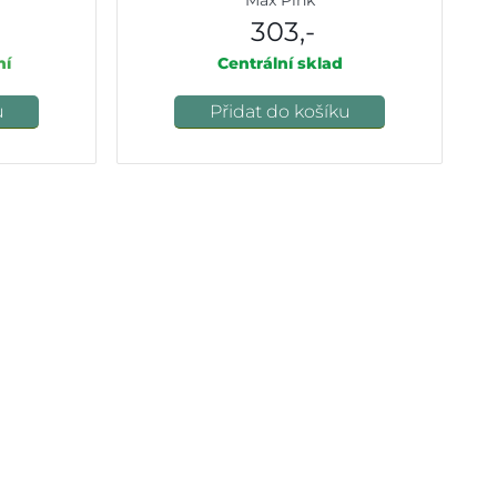
303,-
ní
Centrální sklad
u
Přidat do košíku