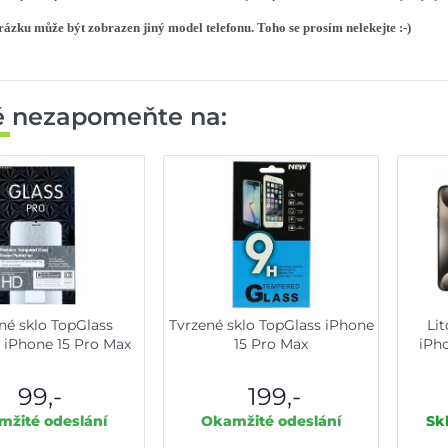
ázku může být zobrazen jiný model telefonu. Toho se prosím nelekejte :-)
ě nezapomeňte na:
né sklo TopGlass
Tvrzené sklo TopGlass iPhone
Li
l iPhone 15 Pro Max
15 Pro Max
iPh
99,-
199,-
žité odeslání
Okamžité odeslání
Sk