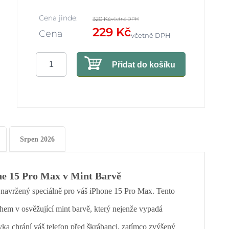
Cena jinde:
320 Kč
včetně DPH
229 Kč
Cena
včetně DPH
Přidat do košíku
Srpen 2026
ne 15 Pro Max v Mint Barvě
 navržený speciálně pro váš iPhone 15 Pro Max. Tento
hem v osvěžující mint barvě, který nejenže vypadá
vka chrání váš telefon před škrábanci, zatímco zvýšený