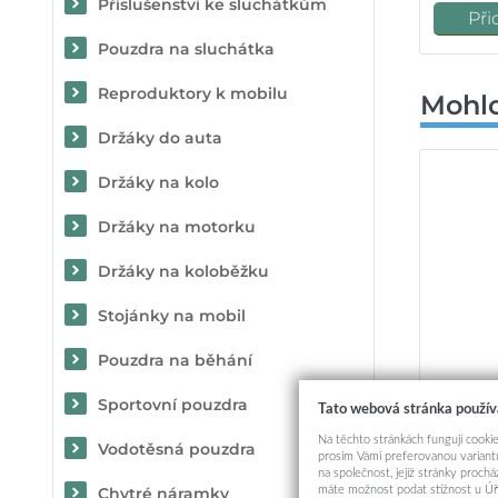
Příslušenství ke sluchátkům
Při
Pouzdra na sluchátka
Reproduktory k mobilu
Mohlo
Držáky do auta
Držáky na kolo
Držáky na motorku
Držáky na koloběžku
Stojánky na mobil
Pouzdra na běhání
Sportovní pouzdra
Tato webová stránka použív
Zadní k
Na těchto stránkách fungují cookie
Vodotěsná pouzdra
pro
prosím Vámi preferovanou variantu
na společnost, jejíž stránky proch
máte možnost podat stížnost u Úř
Chytré náramky