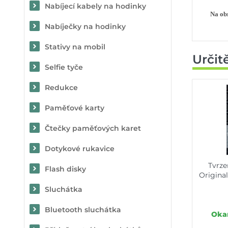
Nabíjecí kabely na hodinky
Na obr
Nabíječky na hodinky
Stativy na mobil
Určit
Selfie tyče
Redukce
Paměťové karty
Čtečky paměťových karet
Dotykové rukavice
Tvrze
Flash disky
Origina
Sluchátka
Bluetooth sluchátka
Okam