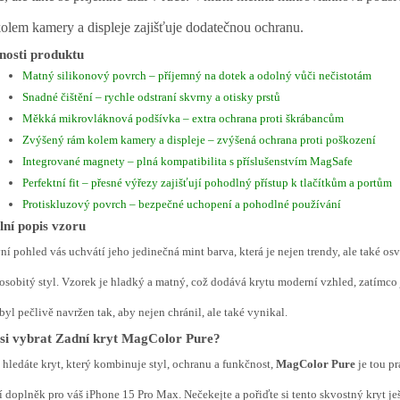
olem kamery a displeje zajišťuje dodatečnou ochranu.
nosti produktu
Matný silikonový povrch – příjemný na dotek a odolný vůči nečistotám
Snadné čištění – rychle odstraní skvrny a otisky prstů
Měkká mikrovláknová podšívka – extra ochrana proti škrábancům
Zvýšený rám kolem kamery a displeje – zvýšená ochrana proti poškození
Integrované magnety – plná kompatibilita s příslušenstvím MagSafe
Perfektní fit – přesné výřezy zajišťují pohodlný přístup k tlačítkům a portům
Protiskluzový povrch – bezpečné uchopení a pohodlné používání
lní popis vzoru
ní pohled vás uchvátí jeho jedinečná mint barva, která je nejen trendy, ale také osvě
osobitý styl. Vzorek je hladký a matný, což dodává krytu moderní vzhled, zatímco j
byl pečlivě navržen tak, aby nejen chránil, ale také vynikal.
 si vybrat Zadní kryt MagColor Pure?
hledáte kryt, který kombinuje styl, ochranu a funkčnost,
MagColor Pure
je tou pr
í doplněk pro váš iPhone 15 Pro Max. Nečekejte a pořiďte si tento skvostný kryt je