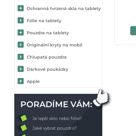
Ochranná tvrzená skla na tablety
Fólie na tablety
Pouzdra na tablety
Originální kryty na mobil
Chlupatá pouzdra
Dárkové poukázky
Apple
PORADÍME VÁM:
Je lepší sklo nebo fólie?
Jaké vybrat pouzdro?