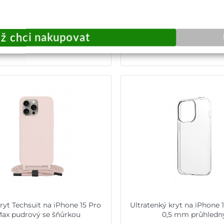
349,-
798,-
Centrální sklad
Centrální sklad
Přidat do košíku
Přidat do košík
ryt Techsuit na iPhone 15 Pro
Ultratenký kryt na iPhone 
ax pudrový se šňůrkou
0,5 mm průhledn