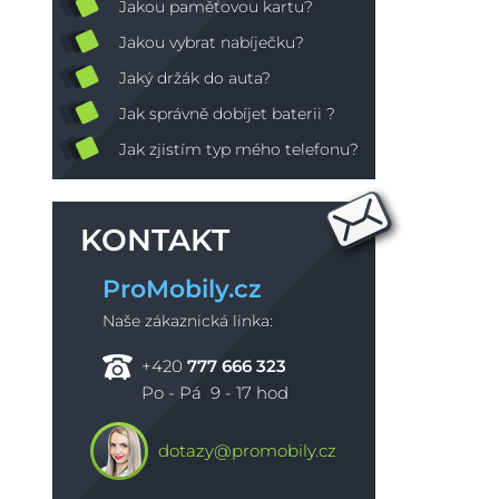
Jakou paměťovou kartu?
Jakou vybrat nabíječku?
Jaký držák do auta?
Jak správně dobíjet baterii ?
Jak zjistím typ mého telefonu?
KONTAKT
ProMobily.cz
Naše zákaznická linka:
+420
777 666 323
Po - Pá 9 - 17 hod
dotazy@promobily.cz