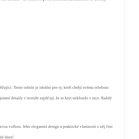
žující. Tento odstín je ideální pro ty, kteří chtějí svému telefonu
emné detaily v textuře zajišťují, že se kryt neklouže v ruce. Každý
avou volbou. Jeho elegantní design a praktické vlastnosti z něj činí
ště dnes!