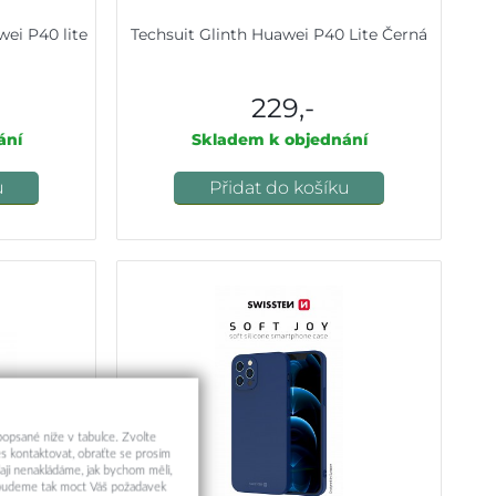
wei P40 lite
Techsuit Glinth Huawei P40 Lite Černá
229,-
ání
Skladem k objednání
u
Přidat do košíku
 popsané níže v tabulce. Zvolte
s kontaktovat, obraťte se prosím
aji nenakládáme, jak bychom měli,
a budeme tak moct Váš požadavek