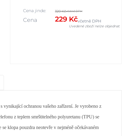
Cena jinde:
320 Kč
včetně DPH
229 Kč
Cena
včetně DPH
Uvedené zboží nelze objednat.
vynikající ochranou vašeho zařízení. Je vyrobeno z
 telefonu z teplem smrštitelného polyuretanu (TPU) se
že se klopa pouzdra neotevře v nejméně očekávaném