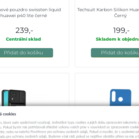
nové pouzdro swissten liquid
Techsuit Karbon Silikon Hua
huawei p40 lite černé
Černý
239,-
199,-
Centrální sklad
Skladem k objedn
Přidat do košíku
Přidat do košík
á cookies
s, které naše společnosti využívají. Jednotlivé typy cookies a jejich dobu zpracování naleznete
. Pokud byste nás potřebovali ohledně výkonu vašich práv v souvislosti se zpracováním cookie
ázíte, nebo na našeho Pověřence pro ochranu osobních údajů. Pokud si myslíte, že s osobními úd
adu pro ochranu osobních údajů. Budeme však rádi, pokud se nejdříve obrátíte přímo na nás 