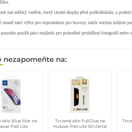
žiku.
ek má měkký vnitřek, který chrání displej před poškrábáním, a prakt
í straně také výřez pro reproduktor pro hovory, takže telefon můžete p
 pouzdro použít jako stojánek pro pohodlné prohlížení fotografií nebo v
ě nezapomeňte na:
 sklo Blue Star na
Tvrzené sklo FullGlue na
Tvrz
awei P40 Lite
Huawei P40 Lite 5D černé