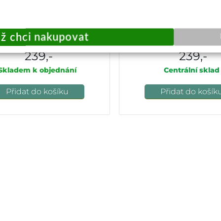
t CamShield Series Huawei P40
Silikonové pouzdro swisst
Lite černá
huawei p40 lite mo
239,-
239,-
Skladem k objednání
Centrální sklad
Přidat do košíku
Přidat do košík