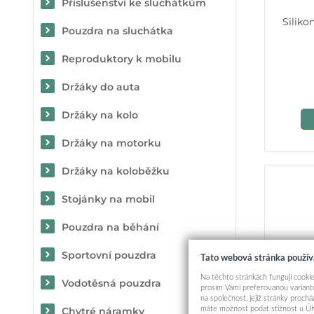
Příslušenství ke sluchátkům
Siliko
Pouzdra na sluchátka
Reproduktory k mobilu
Držáky do auta
Držáky na kolo
Držáky na motorku
Držáky na koloběžku
Stojánky na mobil
Pouzdra na běhání
Sportovní pouzdra
Tato webová stránka použív
Na těchto stránkách fungují cookie
Vodotěsná pouzdra
prosím Vámi preferovanou variantu
na společnost, jejíž stránky proch
máte možnost podat stížnost u Úř
Chytré náramky