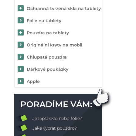
Ochranná tvrzená skla na tablety
Fólie na tablety
Pouzdra na tablety
Originální kryty na mobil
Chlupatá pouzdra
Dárkové poukázky
Apple
PORADÍME VÁM:
Je lepší sklo nebo fólie?
Jaké vybrat pouzdro?