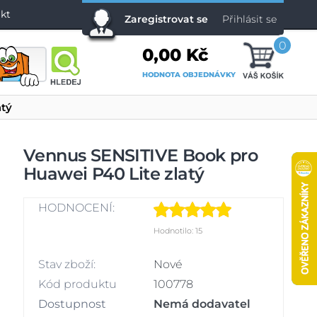
kt
Zaregistrovat se
Přihlásit se
0
0,00 Kč
HODNOTA OBJEDNÁVKY
atý
Vennus SENSITIVE Book pro
Huawei P40 Lite zlatý
HODNOCENÍ:
Hodnotilo: 15
Stav zboží:
Nové
Kód produktu
100778
Dostupnost
Nemá dodavatel