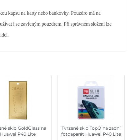
ickou kapsu na karty nebo bankovky. Pouzdro má na
oužívat i se zavřeným pouzdrem. Při správném složení lze
ideí.
ené sklo GoldGlass na
Tvrzené sklo TopQ na zadní
Huawei P40 Lite
fotoaparát Huawei P40 Lite