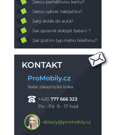
Jakou paměťovou kartu?
Jakou vybrat nabíječku?
Jaký držák do auta?
Jak správně dobíjet baterii ?
Jak zjistím typ mého telefonu?
KONTAKT
ProMobily.cz
Naše zákaznická linka:
+420
777 666 323
Po - Pá 9 - 17 hod
dotazy@promobily.cz