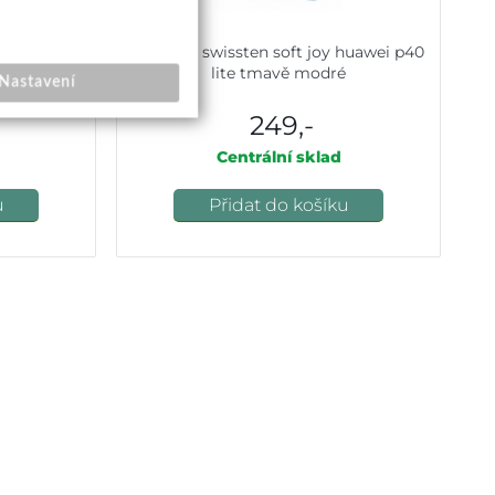
en liquid
Pouzdro swissten soft joy huawei p40
dré
lite tmavě modré
Nastavení
249,-
Centrální sklad
u
Přidat do košíku