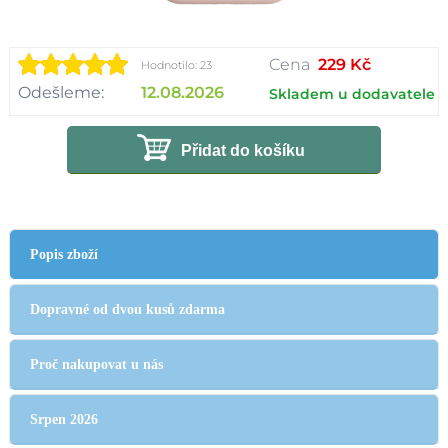
Cena
229 Kč
Hodnotilo: 23
Odešleme:
12.08.2026
Skladem u dodavatele
Přidat do košíku
Popis zboží
Dopravné od dvou kusů zdarma
Proč nakupovat u nás
Srpen 2026