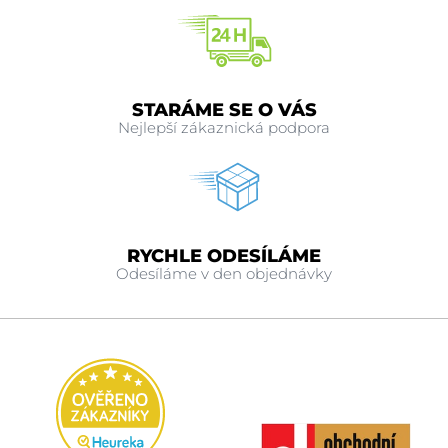
STARÁME SE O VÁS
Nejlepší zákaznická podpora
RYCHLE ODESÍLÁME
Odesíláme v den objednávky