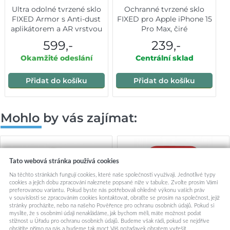
Ultra odolné tvrzené sklo
Ochranné tvrzené sklo
FIXED Armor s Anti-dust
FIXED pro Apple iPhone 15
aplikátorem a AR vrstvou
Pro Max, čiré
pro Apple iPhone 15 Pro
599,-
239,-
Max, černé
Okamžité odeslání
Centrální sklad
Přidat do košíku
Přidat do košíku
Mohlo by vás zajímat:
Tato webová stránka používá cookies
Na těchto stránkách fungují cookies, které naše společnosti využívají. Jednotlivé typy
cookies a jejich dobu zpracování naleznete popsané níže v tabulce. Zvolte prosím Vámi
preferovanou variantu. Pokud byste nás potřebovali ohledně výkonu vašich práv
v souvislosti se zpracováním cookies kontaktovat, obraťte se prosím na společnost, jejíž
stránky procházíte, nebo na našeho Pověřence pro ochranu osobních údajů. Pokud si
myslíte, že s osobními údaji nenakládáme, jak bychom měli, máte možnost podat
stížnost u Úřadu pro ochranu osobních údajů. Budeme však rádi, pokud se nejdříve
obrátíte přímo na nás a budeme tak moct Váš požadavek obratem vyřešit.