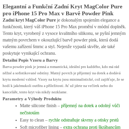
Elegantní a Funkční Zadní Kryt MagColor Pure
pro iPhone 15 Pro Max v Barvě Powder Pink
Zadní kryt MagColor Pure
je dokonalým spojením elegance a
funkčnosti, který váš iPhone 15 Pro Max promění v módní doplněk.
Tento kryt, vyrobený z vysoce kvalitního silikonu, se pyšní jemným
matným povrchem v okouzlující barvě powder pink, která dodá
vašemu zařízení šmrnc a styl. Nejenže vypadá skvěle, ale také
poskytuje vynikající ochranu.
Detailní Popis Vzoru a Barvy
Barva powder pink je jemná a romantická, ideální pro každého, kdo má rád
něžné a sofistikované odstíny. Matný povrch je příjemný na dotek a dodává
krytu moderní vzhled. Vzory na krytu jsou minimalistické, což zajišťuje, že se
hodí k jakémukoli outfitu a příležitosti. Ať už jdete na večírek nebo do
kanceláře, tento kryt vás nikdy nezklame.
Parametry a Výhody Produktu
Matte silicone finish –
příjemný na dotek a odolný vůči
nečistotám
Easy to clean –
rychle odstraňuje skvrny a otisky prstů
Soft microfiber lining –
extra ochrana proti škrábancům