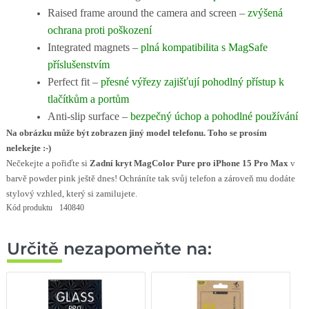
Raised frame around the camera and screen –
zvýšená
ochrana proti poškození
Integrated magnets –
plná kompatibilita s MagSafe
příslušenstvím
Perfect fit –
přesné výřezy zajišťují pohodlný přístup k
tlačítkům a portům
Anti-slip surface –
bezpečný úchop a pohodlné používání
Na obrázku může být zobrazen jiný model telefonu. Toho se prosím
nelekejte :-)
Nečekejte a pořiďte si
Zadní kryt MagColor Pure pro iPhone 15 Pro Max
v
barvě powder pink ještě dnes! Ochráníte tak svůj telefon a zároveň mu dodáte
stylový vzhled, který si zamilujete.
Kód produktu
140840
Určitě nezapomeňte na: