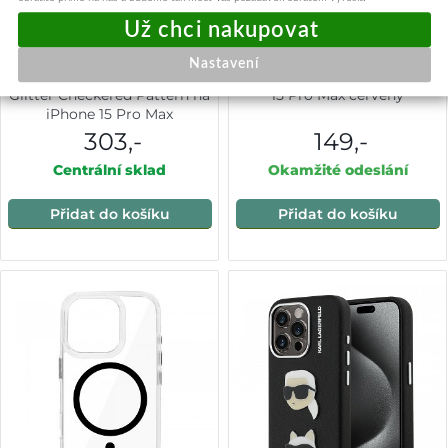
Nastavení
Zadní Kryt DKNY Liquid
Zadní kryt Pastel na iPhone
Glitter Checkered Pattern na
15 Pro Max červený
iPhone 15 Pro Max
Transparent
303,-
149,-
Centrální sklad
Okamžité odeslání
Přidat do košíku
Přidat do košíku