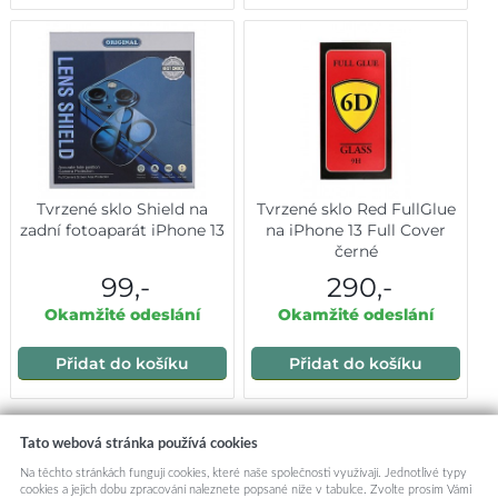
Tvrzené sklo Shield na
Tvrzené sklo Red FullGlue
zadní fotoaparát iPhone 13
na iPhone 13 Full Cover
černé
99,-
290,-
Okamžité odeslání
Okamžité odeslání
Přidat do košíku
Přidat do košíku
Mohlo by vás zajímat:
Tato webová stránka používá cookies
Na těchto stránkách fungují cookies, které naše společnosti využívají. Jednotlivé typy
cookies a jejich dobu zpracování naleznete popsané níže v tabulce. Zvolte prosím Vámi