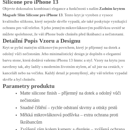
Silicone pro iPhone 13
Objevte dokonalou kombinaci elegance a funkčnosti s naším
Zadním krytem
Magsafe Slim Silicone pro iPhone 13
. Tento kryt je vyroben z vysoce
kvalitního silikonu, který nejenže skvěle vypadá, ale také poskytuje vynikající
ochranu pro váš telefon. S jeho jemným mikrovláknovým podšívkou uvnitř se
můžete spolehnout, že váš iPhone bude chráněn před škrábanci a nečistotami.
Detailní Popis Vzoru a Designu
Kryt se pyšní matným silikonovým povrchem, který je příjemný na dotek a
odolný vůči nečistotám. Jeho minimalistický design je doplněn o elegantní
barvu stone, která dodává vašemu iPhonu 13 šmrnc a styl. Vzory na krytu jsou
navrženy tak, aby ladily s moderním životním stylem, ať už jste na cestách, v
kanceláři nebo na večírku. Každý detail je promyšlený, aby váš telefon vypadal
skvěle a byl chráněn.
Parametry produktu
Matte silicone finish – příjemný na dotek a odolný vůči
nečistotám
Snadné čištění – rychle odstraní skvrny a otisky prstů
Měkká mikrovláknová podšívka – extra ochrana proti
škrábancům
Zvýšený rám kolem kamery a displeje – zvýšená ochrana