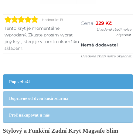
Hodnotilo: 19
Cena
229 Kč
Tento kryt je momentálně
Uvedené zboží nelze
vyprodaný. Zkuste prosím vybrat
objednat.
jiný kryt, který je v tomto okamžiku
Nemá dodavatel
skladem.
Uvedené zboží nelze objednat.
Popis zboží
Dopravné od dvou kusů zdarma
Proč nakupovat u nás
Stylový a Funkční Zadní Kryt Magsafe Slim