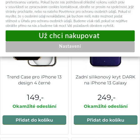
preferovanou variantu. Pokud byste nás potřebovali ohledně výkonu vašich práv
v souvislosti se zpracováním cookies kontaktovat, obraťte se prosím na společnost, jejíž
stránky procházíte, nebo na našeho Pověřence pro ochranu osobních údajů. Pokud si
myslíte, že s osobními údaji nenakládáme, jak bychom měli, máte možnost podat
stížnost u Úřadu pro ochranu osobních údajů. Budeme však rádi, pokud se nejdříve
obrátíte přímo na nás a budeme tak moct Váš požadavek obratem vyřešit.
Nastavení
Trend Case pro iPhone 13
Zadní silikonový kryt DARK
design 4 černé
na iPhone 13 Galaxy
149,-
249,-
Okamžité odeslání
Okamžité odeslání
Přidat do košíku
Přidat do košíku