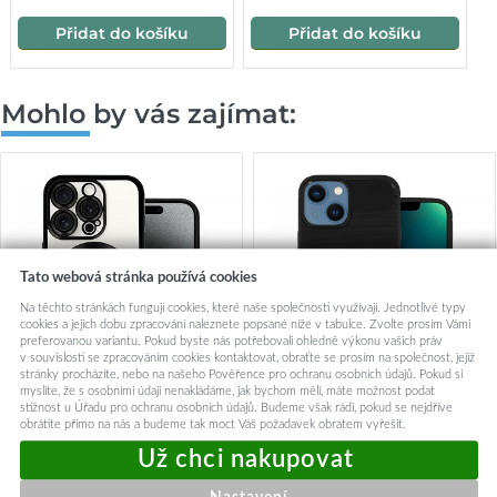
Přidat do košíku
Přidat do košíku
Mohlo by vás zajímat:
Tato webová stránka používá cookies
Na těchto stránkách fungují cookies, které naše společnosti využívají. Jednotlivé typy
cookies a jejich dobu zpracování naleznete popsané níže v tabulce. Zvolte prosím Vámi
preferovanou variantu. Pokud byste nás potřebovali ohledně výkonu vašich práv
v souvislosti se zpracováním cookies kontaktovat, obraťte se prosím na společnost, jejíž
stránky procházíte, nebo na našeho Pověřence pro ochranu osobních údajů. Pokud si
myslíte, že s osobními údaji nenakládáme, jak bychom měli, máte možnost podat
stížnost u Úřadu pro ochranu osobních údajů. Budeme však rádi, pokud se nejdříve
obrátíte přímo na nás a budeme tak moct Váš požadavek obratem vyřešit.
Zadní kryt Metallic MagSafe
Zadní kryt TopQ pro IPHONE
pro iPhone 13 Black
13 černý