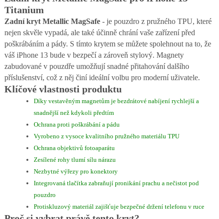
Titanium
Zadní kryt Metallic MagSafe
- je pouzdro z pružného TPU, které
nejen skvěle vypadá, ale také účinně chrání vaše zařízení před
poškrábáním a pády. S tímto krytem se můžete spolehnout na to, že
váš iPhone 13 bude v bezpečí a zároveň stylový. Magnety
zabudované v pouzdře umožňují snadné přitahování dalšího
příslušenství, což z něj činí ideální volbu pro moderní uživatele.
Klíčové vlastnosti produktu
Díky vestavěným magnetům je bezdrátové nabíjení rychlejší a
snadnější než kdykoli předtím
Ochrana proti poškrábání a pádu
Vyrobeno z vysoce kvalitního pružného materiálu TPU
Ochrana objektivů fotoaparátu
Zesílené rohy tlumí sílu nárazu
Nezbytné výřezy pro konektory
Integrovaná tlačítka zabraňují pronikání prachu a nečistot pod
pouzdro
Protiskluzový materiál zajišťuje bezpečné držení telefonu v ruce
Proč si vybrat právě tento kryt?