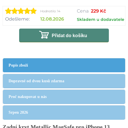
Cena
229 Kč
Hodnotilo: 14
Odešleme:
12.08.2026
Skladem u dodavatele
Přidat do košíku
Popis zboží
Dopravné od dvou kusů zdarma
Proč nakupovat u nás
Srpen 2026
Zadní kryt Metallic MagSafe pro iPhone 13