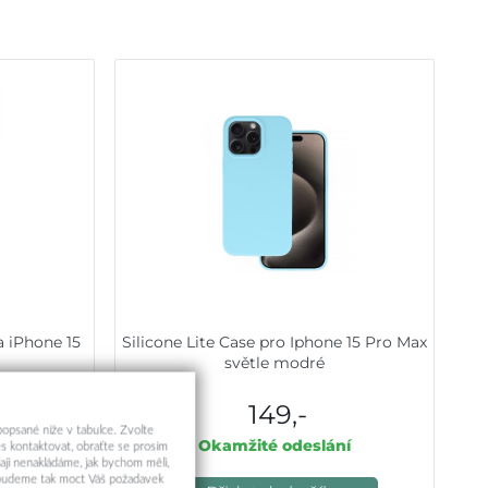
 iPhone 15
Silicone Lite Case pro Iphone 15 Pro Max
světle modré
149,-
 popsané níže v tabulce. Zvolte
ní
Okamžité odeslání
s kontaktovat, obraťte se prosím
aji nenakládáme, jak bychom měli,
a budeme tak moct Váš požadavek