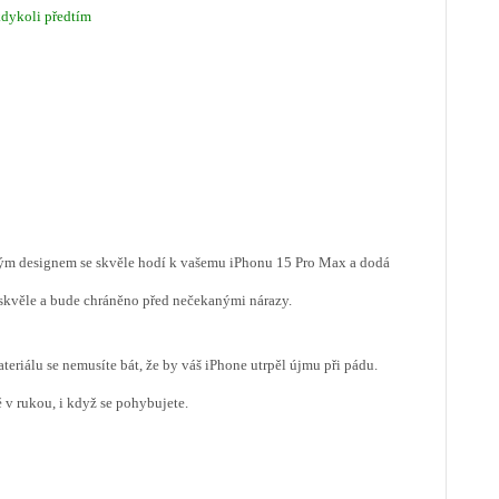
kdykoli předtím
brným designem se skvěle hodí k vašemu iPhonu 15 Pro Max a dodá
t skvěle a bude chráněno před nečekanými nárazy.
eriálu se nemusíte bát, že by váš iPhone utrpěl újmu při pádu.
ě v rukou, i když se pohybujete.