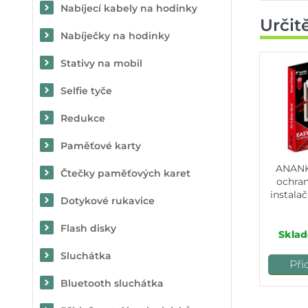
Nabíjecí kabely na hodinky
Určit
Nabíječky na hodinky
Stativy na mobil
Selfie tyče
Redukce
Paměťové karty
ANANK 
Čtečky paměťových karet
ochran
instala
Dotykové rukavice
P
Flash disky
Sklad
Sluchátka
Při
Bluetooth sluchátka