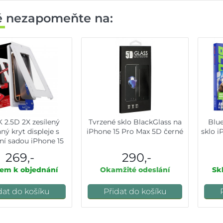
ě nezapomeňte na:
2.5D 2X zesílený
Tvrzené sklo BlackGlass na
Blue
ný kryt displeje s
iPhone 15 Pro Max 5D černé
sklo i
ční sadou iPhone 15
ro Max černý
269,-
290,-
em k objednání
Okamžité odeslání
Sk
dat do košíku
Přidat do košíku