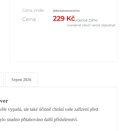
Cena jinde:
299 Kč
včetně DPH
229 Kč
Cena
včetně DPH
Uvedené zboží nelze objednat.
Srpen 2026
lver
ěle vypadá, ale také účinně chrání vaše zařízení před
 snadno přitahováno další příslušenství.