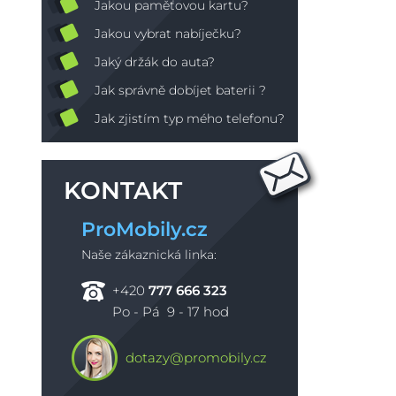
Jakou paměťovou kartu?
Jakou vybrat nabíječku?
Jaký držák do auta?
Jak správně dobíjet baterii ?
Jak zjistím typ mého telefonu?
KONTAKT
ProMobily.cz
Naše zákaznická linka:
+420
777 666 323
Po - Pá 9 - 17 hod
dotazy@promobily.cz