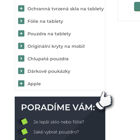
Ochranná tvrzená skla na tablety
Fólie na tablety
Pouzdra na tablety
Originální kryty na mobil
Chlupatá pouzdra
Dárkové poukázky
Apple
PORADÍME VÁM:
Je lepší sklo nebo fólie?
Jaké vybrat pouzdro?