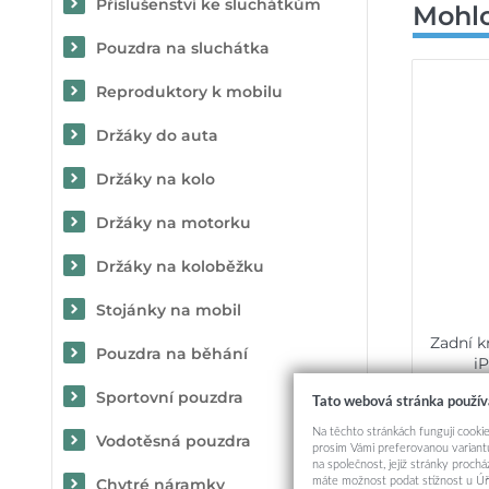
Příslušenství ke sluchátkům
Mohlo
Pouzdra na sluchátka
Reproduktory k mobilu
Držáky do auta
Držáky na kolo
Držáky na motorku
Držáky na koloběžku
Stojánky na mobil
Zadní k
Pouzdra na běhání
i
Sportovní pouzdra
Tato webová stránka použív
Na těchto stránkách fungují cookie
Vodotěsná pouzdra
prosím Vámi preferovanou variantu
na společnost, jejíž stránky proch
máte možnost podat stížnost u Úř
Chytré náramky