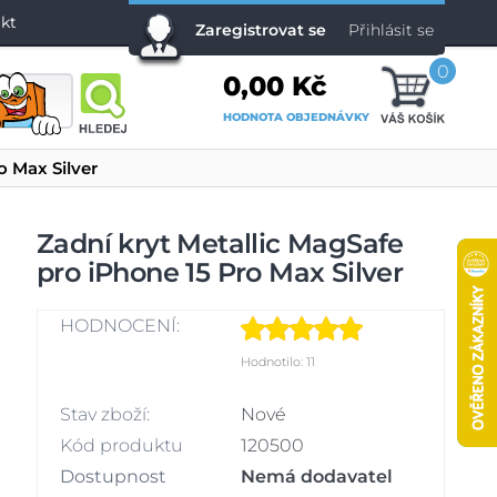
kt
Zaregistrovat se
Přihlásit se
0
0,00 Kč
HODNOTA OBJEDNÁVKY
o Max Silver
Zadní kryt Metallic MagSafe
pro iPhone 15 Pro Max Silver
HODNOCENÍ:
Hodnotilo: 11
Stav zboží:
Nové
Kód produktu
120500
Dostupnost
Nemá dodavatel