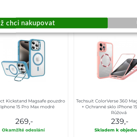
Přidat do košíku
Přidat do košík
ect Kickstand Magsafe pouzdro
Techsuit ColorVerse 360 Mag
 Iphone 15 Pro Max modré
+ Ochranné sklo iPhone 1
Růžová
269,-
239,-
Okamžité odeslání
Skladem k objedn