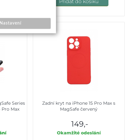
u
Přidat do košíku
Nastavení
Safe Series
Zadní kryt na iPhone 15 Pro Max s
5 Pro Max
MagSafe červený
149,-
ání
Okamžité odeslání