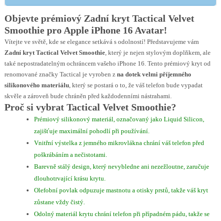
Objevte prémiový Zadní kryt Tactical Velvet
Smoothie pro Apple iPhone 16 Avatar!
Vítejte ve světě, kde se elegance setkává s odolností! Představujeme vám
Zadní kryt Tactical Velvet Smoothie
, který je nejen stylovým doplňkem, ale
také nepostradatelným ochráncem vašeho iPhone 16. Tento prémiový kryt od
renomované značky Tactical je vyroben z
na dotek velmi příjemného
silikonového materiálu
, který se postará o to, že váš telefon bude vypadat
skvěle a zároveň bude chráněn před každodenními nástrahami.
Proč si vybrat Tactical Velvet Smoothie?
Prémiový silikonový materiál, označovaný jako Liquid Silicon,
zajišťuje maximální pohodlí při používání.
Vnitřní výstelka z jemného mikrovlákna chrání váš telefon před
poškrábáním a nečistotami.
Barevně stálý design, který nevybledne ani nezežloutne, zaručuje
dlouhotrvající krásu krytu.
Olefobní povlak odpuzuje mastnotu a otisky prstů, takže váš kryt
zůstane vždy čistý.
Odolný materiál krytu chrání telefon při případném pádu, takže se