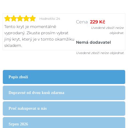
Hodnotilo: 24
Cena
229 Kč
Tento kryt je momentálně
Uvedené zboží nelze
vyprodaný. Zkuste prosím vybrat
objednat.
jiný kryt, který je v tomto okamžiku
Nemá dodavatel
skladem.
Uvedené zboží nelze objednat.
Popis zboží
Dopravné od dvou kusů zdarma
Proč nakupovat u nás
Srpen 2026