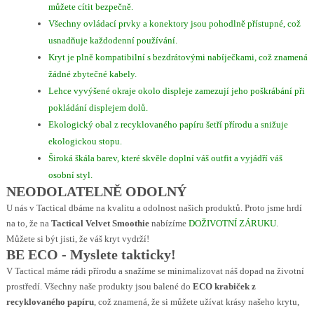
můžete cítit bezpečně.
Všechny ovládací prvky a konektory jsou pohodlně přístupné, což
usnadňuje každodenní používání.
Kryt je plně kompatibilní s bezdrátovými nabíječkami, což znamená
žádné zbytečné kabely.
Lehce vyvýšené okraje okolo displeje zamezují jeho poškrábání při
pokládání displejem dolů.
Ekologický obal z recyklovaného papíru šetří přírodu a snižuje
ekologickou stopu.
Široká škála barev, které skvěle doplní váš outfit a vyjádří váš
osobní styl.
NEODOLATELNĚ ODOLNÝ
U nás v Tactical dbáme na kvalitu a odolnost našich produktů. Proto jsme hrdí
na to, že na
Tactical Velvet Smoothie
nabízíme
DOŽIVOTNÍ ZÁRUKU
.
Můžete si být jisti, že váš kryt vydrží!
BE ECO - Myslete takticky!
V Tactical máme rádi přírodu a snažíme se minimalizovat náš dopad na životní
prostředí. Všechny naše produkty jsou balené do
ECO krabiček z
recyklovaného papíru
, což znamená, že si můžete užívat krásy našeho krytu,