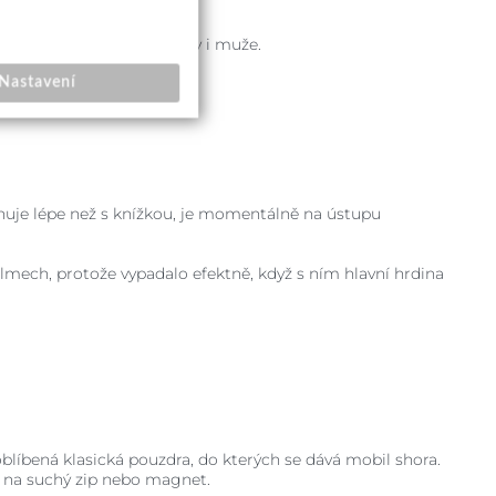
u je zeleno-černá pro ženy i muže.
Nastavení
onuje lépe než s knížkou, je momentálně na ústupu
ilmech, protože vypadalo efektně, když s ním hlavní hrdina
oblíbená klasická pouzdra, do kterých se dává mobil shora.
ná na suchý zip nebo magnet.