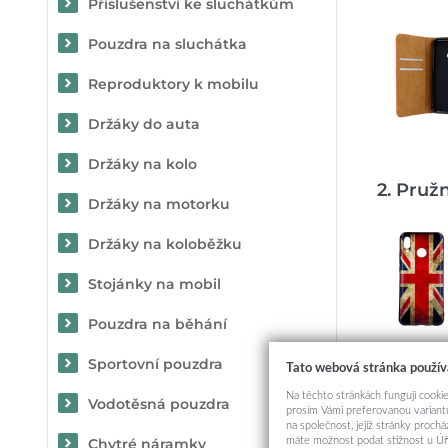
Příslušenství ke sluchátkům
Pouzdra na sluchátka
Reproduktory k mobilu
Držáky do auta
Držáky na kolo
2. Pružn
Držáky na motorku
Držáky na koloběžku
Stojánky na mobil
Pouzdra na běhání
Sportovní pouzdra
Tato webová stránka použív
3. Pevn
Na těchto stránkách fungují cookie
Vodotěsná pouzdra
prosím Vámi preferovanou variantu
na společnost, jejíž stránky proch
máte možnost podat stížnost u Úř
Chytré náramky