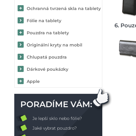
Ochranná tvrzená skla na tablety
Fólie na tablety
6. Pouz
Pouzdra na tablety
Originální kryty na mobil
Chlupatá pouzdra
Dárkové poukázky
Apple
PORADÍME VÁM:
Je lepší sklo nebo fólie?
Jaké vybrat pouzdro?