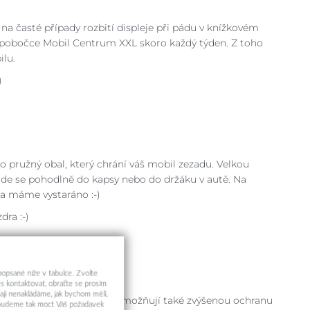
e na časté případy rozbití displeje při pádu v knížkovém
pobočce Mobil Centrum XXL skoro každý týden. Z toho
ilu.
)
ro pružný obal, který chrání váš mobil zezadu. Velkou
jde se pohodlně do kapsy nebo do držáku v autě. Na
 a máme vystaráno :-)
dra :-)
 popsané níže v tabulce. Zvolte
s kontaktovat, obraťte se prosím
aji nenakládáme, jak bychom měli,
 dovolují např. 3D tisk a umožňují také zvýšenou ochranu
a budeme tak moct Váš požadavek