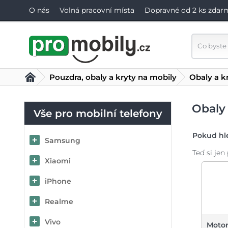
O nás
Volná pracovní místa
Dopravné od 2 ks zdar
Pouzdra, obaly a kryty na mobily
Obaly a k
Obaly 
Vše pro mobilní telefony
Pokud hle
Samsung
Teď si je
Xiaomi
iPhone
Realme
Vivo
Motor