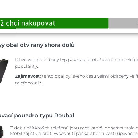
u speciálních extra vyztužených krytů.
Zajímavost:
nejoblíbenější barvou extra pevného zadního kryt
ový obal otvíraný shora dolů
Dříve velmi oblíbený typ pouzdra, protože se s ním telef
popularity.
Zajímavost:
tento obal byl svého času velmi oblíbený ve f
telefonoval :-)
uvací pouzdro typu Roubal
Z dob tlačítkových telefonů jsou mezi starší generací stále 
Mobil zajišťuje proti vypadnutí páska v horní části upevně