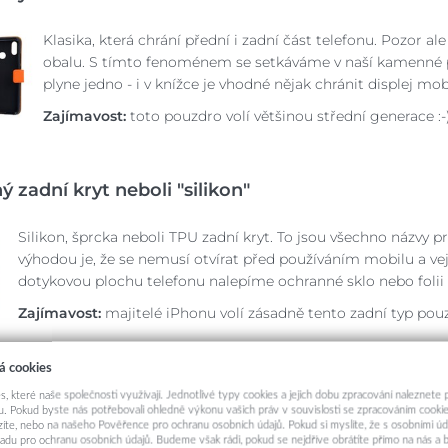
Klasika, která chrání přední i zadní část telefonu. Pozor al
obalu. S tímto fenoménem se setkáváme v naší kamenné 
plyne jedno - i v knížce je vhodné nějak chránit displej mob
Zajímavost:
toto pouzdro volí většinou střední generace :-
ý zadní kryt neboli "silikon"
S
ilikon, šprcka neboli TPU zadní kryt. To jsou všechno názvy p
výhodou je, že se nemusí otvírat před používáním mobilu a ve
dotykovou plochu telefonu nalepíme ochranné sklo nebo folii
Zajímavost:
majitelé iPhonu volí zásadně tento zadní typ pouz
á cookies
ý zadní kryt
s, které naše společnosti využívají. Jednotlivé typy cookies a jejich dobu zpracování naleznete
. Pokud byste nás potřebovali ohledně výkonu vašich práv v souvislosti se zpracováním cookie
ázíte, nebo na našeho Pověřence pro ochranu osobních údajů. Pokud si myslíte, že s osobními úd
Pevné zadní kryty mají možnost lepšího grafického ztvárnění,
adu pro ochranu osobních údajů. Budeme však rádi, pokud se nejdříve obrátíte přímo na nás 