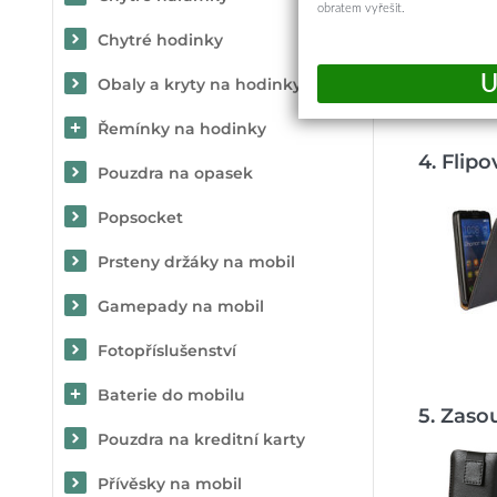
obratem vyřešit.
Chytré hodinky
Obaly a kryty na hodinky
Řemínky na hodinky
4. Flip
Pouzdra na opasek
Popsocket
Prsteny držáky na mobil
Gamepady na mobil
Fotopříslušenství
Baterie do mobilu
5. Zaso
Pouzdra na kreditní karty
Přívěsky na mobil