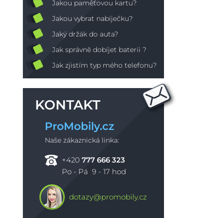
Jakou paměťovou kartu?
Jakou vybrat nabíječku?
Jaký držák do auta?
Jak správně dobíjet baterii ?
Jak zjistím typ mého telefonu?
KONTAKT
ProMobily.cz
Naše zákaznická linka:
+420
777 666 323
Po - Pá 9 - 17 hod
dotazy@promobily.cz