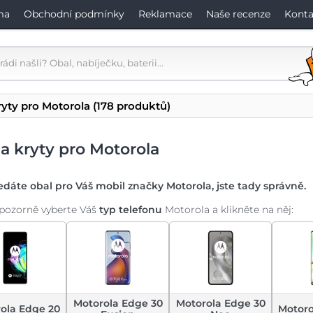
ma
Obchodní podmínky
Reklamace
Naše recenze
Konta
ryty pro Motorola
(178 produktů)
a kryty pro Motorola
dáte obal pro Váš mobil značky Motorola, jste tady správně.
n pozorně vyberte Váš
typ telefonu
Motorola a klikněte na něj:
Motorola Edge 30
Motorola Edge 30
ola Edge 20
Motoro