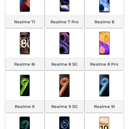
Realme 7i
Realme 7 Pro
Realme 8
Realme 8i
Realme 8 5G
Realme 8 Pro
Realme 9
Realme 9 5G
Realme 9i