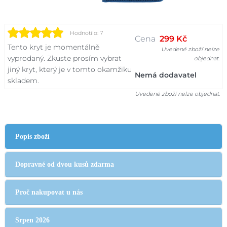
Hodnotilo: 7
Cena
299 Kč
Tento kryt je momentálně
Uvedené zboží nelze
vyprodaný. Zkuste prosím vybrat
objednat.
jiný kryt, který je v tomto okamžiku
Nemá dodavatel
skladem.
Uvedené zboží nelze objednat.
Popis zboží
Dopravné od dvou kusů zdarma
Proč nakupovat u nás
Srpen 2026