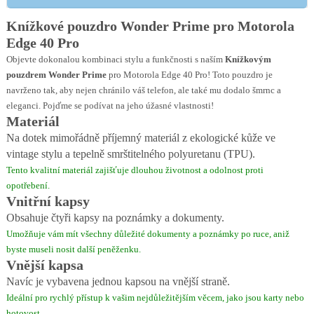
Knížkové pouzdro Wonder Prime pro Motorola
Edge 40 Pro
Objevte dokonalou kombinaci stylu a funkčnosti s naším
Knížkovým
pouzdrem Wonder Prime
pro Motorola Edge 40 Pro! Toto pouzdro je
navrženo tak, aby nejen chránilo váš telefon, ale také mu dodalo šmrnc a
eleganci. Pojďme se podívat na jeho úžasné vlastnosti!
Materiál
Na dotek mimořádně příjemný materiál z ekologické kůže ve
vintage stylu a tepelně smrštitelného polyuretanu (TPU).
Tento kvalitní materiál zajišťuje dlouhou životnost a odolnost proti
opotřebení.
Vnitřní kapsy
Obsahuje čtyři kapsy na poznámky a dokumenty.
Umožňuje vám mít všechny důležité dokumenty a poznámky po ruce, aniž
byste museli nosit další peněženku.
Vnější kapsa
Navíc je vybavena jednou kapsou na vnější straně.
Ideální pro rychlý přístup k vašim nejdůležitějším věcem, jako jsou karty nebo
hotovost.