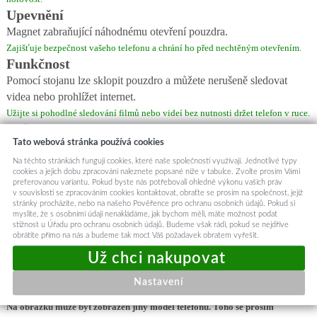
Upevnění
Magnet zabraňující náhodnému otevření pouzdra.
Zajišťuje bezpečnost vašeho telefonu a chrání ho před nechtěným otevřením.
Funkčnost
Pomocí stojanu lze sklopit pouzdro a můžete nerušeně sledovat
videa nebo prohlížet internet.
Užijte si pohodlné sledování filmů nebo videí bez nutnosti držet telefon v ruce.
Ochrana
Tato webová stránka používá cookies
Chrání telefon při pádu a tlumí nárazy.
Zajistěte si klid v duši s vědomím, že váš telefon je v bezpečí.
Na těchto stránkách fungují cookies, které naše společnosti využívají. Jednotlivé typy
cookies a jejich dobu zpracování naleznete popsané níže v tabulce. Zvolte prosím Vámi
Výřezy
preferovanou variantu. Pokud byste nás potřebovali ohledně výkonu vašich práv
Má přesné výřezy pro konektory a fotoaparát.
v souvislosti se zpracováním cookies kontaktovat, obraťte se prosím na společnost, jejíž
stránky procházíte, nebo na našeho Pověřence pro ochranu osobních údajů. Pokud si
Umožňuje snadný přístup ke všem funkcím telefonu bez nutnosti vyndávat ho
myslíte, že s osobními údaji nenakládáme, jak bychom měli, máte možnost podat
z pouzdra.
stížnost u Úřadu pro ochranu osobních údajů. Budeme však rádi, pokud se nejdříve
obrátíte přímo na nás a budeme tak moct Váš požadavek obratem vyřešit.
Fit
Dokonale přiléhá k telefonu a poskytuje mu dokonalou ochranu a
pohodlí.
Nastavení
Perfektní tvar zajišťuje, že pouzdro nebude překážet v používání telefonu.
Na obrázku může být zobrazen jiný model telefonu. Toho se prosím