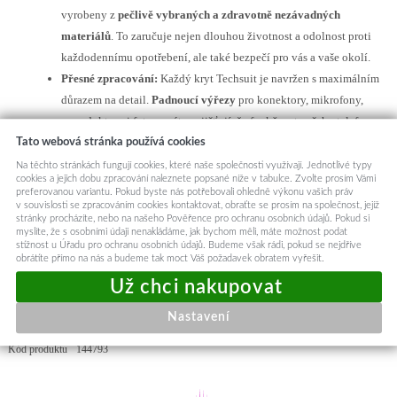
vyrobeny z
pečlivě vybraných a zdravotně nezávadných
materiálů
. To zaručuje nejen dlouhou životnost a odolnost proti
každodennímu opotřebení, ale také bezpečí pro vás a vaše okolí.
Přesné zpracování:
Každý kryt Techsuit je navržen s maximálním
důrazem na detail.
Padnoucí výřezy
pro konektory, mikrofony,
reproduktory i fotoaparáty zajišťují, že funkčnost vašeho telefonu
nebude nikdy omezena.
Tlačítka mají jistý stisk
a přístup k
Tato webová stránka používá cookies
nabíjecímu portu je vždy bezproblémový.
Na těchto stránkách fungují cookies, které naše společnosti využívají. Jednotlivé typy
cookies a jejich dobu zpracování naleznete popsané níže v tabulce. Zvolte prosím Vámi
Mimořádný poměr cena/výkon:
S kryty Techsuit neplatíte za
preferovanou variantu. Pokud byste nás potřebovali ohledně výkonu vašich práv
marketingové kampaně ani za zvučné logo. Platíte za to, na čem
v souvislosti se zpracováním cookies kontaktovat, obraťte se prosím na společnost, jejíž
stránky procházíte, nebo na našeho Pověřence pro ochranu osobních údajů. Pokud si
skutečně záleží – za
kvalitní materiály, poctivé zpracování a
myslíte, že s osobními údaji nenakládáme, jak bychom měli, máte možnost podat
stížnost u Úřadu pro ochranu osobních údajů. Budeme však rádi, pokud se nejdříve
funkční design
. Získáte tak prémiovou ochranu, která je běžně
obrátíte přímo na nás a budeme tak moct Váš požadavek obratem vyřešit.
spojována s mnohem dražšími značkami, avšak za zlomek jejich
ceny. Je to jednoduše chytrá investice do bezpečí vašeho zařízení.
Toto pouzdro je určeno pro modely telefonů:
Motorola Moto G31 4G,
Nastavení
Motorola Moto G41 4G
Kód produktu
144793