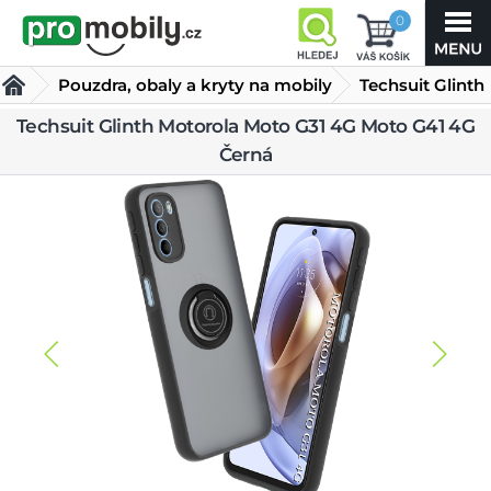
0
Pouzdra, obaly a kryty na mobily
Techsuit Glinth
Motorola Moto
Techsuit Glinth Motorola Moto G31 4G Moto G41 4G
Obaly a kryty pro Motorola
Černá
G31 4G Moto G41 4G
Ostatní obaly a kryty Motorola
Černá