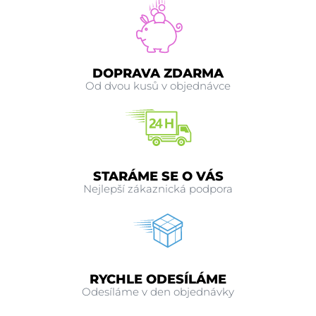
DOPRAVA ZDARMA
Od dvou kusů v objednávce
STARÁME SE O VÁS
Nejlepší zákaznická podpora
RYCHLE ODESÍLÁME
Odesíláme v den objednávky