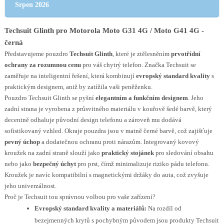
Srpen 2026
Techsuit Glinth pro Motorola Moto G31 4G / Moto G41 4G -
černá
Představujeme pouzdro
Techsuit Glinth
, které je ztělesněním
prvotřídní
ochrany za rozumnou cenu
pro váš chytrý telefon. Značka Techsuit se
zaměřuje na inteligentní řešení, která kombinují
evropský standard kvality
s
praktickým designem, aniž by zatížila vaši peněženku.
Pouzdro Techsuit Glinth se pyšní
elegantním a funkčním designem
. Jeho
zadní strana je vyrobena z průsvitného materiálu v kouřově šedé barvě, který
decentně odhaluje původní design telefonu a zároveň mu dodává
sofistikovaný vzhled. Okraje pouzdra jsou v matně černé barvě, což zajišťuje
pevný úchop
a dodatečnou ochranu proti nárazům. Integrovaný kovový
kroužek na zadní straně slouží jako
praktický stojánek
pro sledování obsahu
nebo jako
bezpečný úchyt
pro prst, čímž minimalizuje riziko pádu telefonu.
Kroužek je navíc kompatibilní s magnetickými držáky do auta, což zvyšuje
jeho univerzálnost.
Proč je Techsuit tou správnou volbou pro vaše zařízení?
Evropský standard kvality a materiálů:
Na rozdíl od
bezejmenných krytů s pochybným původem jsou produkty Techsuit