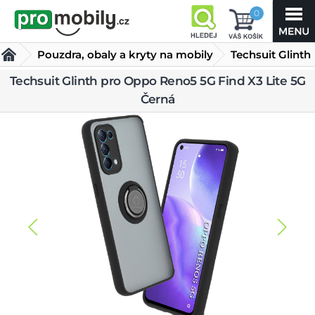
0
Pouzdra, obaly a kryty na mobily
Techsuit Glinth
Techsuit Glinth pro Oppo Reno5 5G Find X3 Lite 5G
Obaly a kryty pro Oppo
Ostatní obaly a kryty Oppo
Černá
pro Oppo Reno5 5G Find X3 Lite 5G Černá