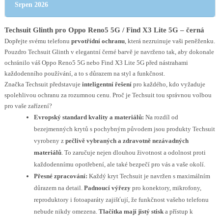
Srpen 2026
Techsuit Glinth pro Oppo Reno5 5G / Find X3 Lite 5G – černá
Dopřejte svému telefonu
prvotřídní ochranu
, která nezruinuje vaši peněženku.
Pouzdro Techsuit Glinth v elegantní černé barvě je navrženo tak, aby dokonale
ochránilo váš Oppo Reno5 5G nebo Find X3 Lite 5G před nástrahami
každodenního používání, a to s důrazem na styl a funkčnost.
Značka Techsuit představuje
inteligentní řešení
pro každého, kdo vyžaduje
spolehlivou ochranu za rozumnou cenu. Proč je Techsuit tou správnou volbou
pro vaše zařízení?
Evropský standard kvality a materiálů:
Na rozdíl od
bezejmenných krytů s pochybným původem jsou produkty Techsuit
vyrobeny z
pečlivě vybraných a zdravotně nezávadných
materiálů
. To zaručuje nejen dlouhou životnost a odolnost proti
každodennímu opotřebení, ale také bezpečí pro vás a vaše okolí.
Přesné zpracování:
Každý kryt Techsuit je navržen s maximálním
důrazem na detail.
Padnoucí výřezy
pro konektory, mikrofony,
reproduktory i fotoaparáty zajišťují, že funkčnost vašeho telefonu
nebude nikdy omezena.
Tlačítka mají jistý stisk
a přístup k