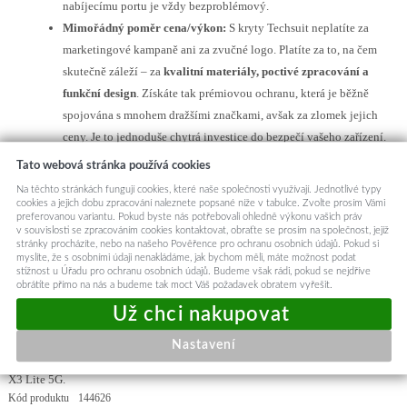
nabíjecímu portu je vždy bezproblémový.
Mimořádný poměr cena/výkon:
S kryty Techsuit neplatíte za
marketingové kampaně ani za zvučné logo. Platíte za to, na čem
skutečně záleží – za
kvalitní materiály, poctivé zpracování a
funkční design
. Získáte tak prémiovou ochranu, která je běžně
spojována s mnohem dražšími značkami, avšak za zlomek jejich
ceny. Je to jednoduše chytrá investice do bezpečí vašeho zařízení.
Design a funkčnost
Tato webová stránka používá cookies
Pouzdro Techsuit Glinth se pyšní
moderním a praktickým designem
. Zadní
Na těchto stránkách fungují cookies, které naše společnosti využívají. Jednotlivé typy
strana je vyrobena z průsvitného materiálu v kouřově šedém odstínu, který
cookies a jejich dobu zpracování naleznete popsané níže v tabulce. Zvolte prosím Vámi
preferovanou variantu. Pokud byste nás potřebovali ohledně výkonu vašich práv
decentně nechává vyniknout originální design vašeho telefonu, zatímco
černé,
v souvislosti se zpracováním cookies kontaktovat, obraťte se prosím na společnost, jejíž
robustní okraje
poskytují zvýšenou ochranu proti nárazům a pádům.
stránky procházíte, nebo na našeho Pověřence pro ochranu osobních údajů. Pokud si
Integrovaný
kovový kroužek
na zadní straně slouží jako praktický stojánek
myslíte, že s osobními údaji nenakládáme, jak bychom měli, máte možnost podat
stížnost u Úřadu pro ochranu osobních údajů. Budeme však rádi, pokud se nejdříve
pro sledování obsahu nebo jako bezpečný úchyt pro pohodlné držení telefonu.
obrátíte přímo na nás a budeme tak moct Váš požadavek obratem vyřešit.
Kroužek je navíc
magneticky kompatibilní
, což umožňuje snadné připevnění
k magnetickým držákům v autě či kanceláři. Precizní výřezy pro modul
fotoaparátu a všechny porty zajišťují plnou funkčnost bez kompromisů.
Nastavení
Toto pouzdro je určeno pro modely telefonů:
Oppo Reno5 5G a Oppo Find
X3 Lite 5G.
Kód produktu
144626