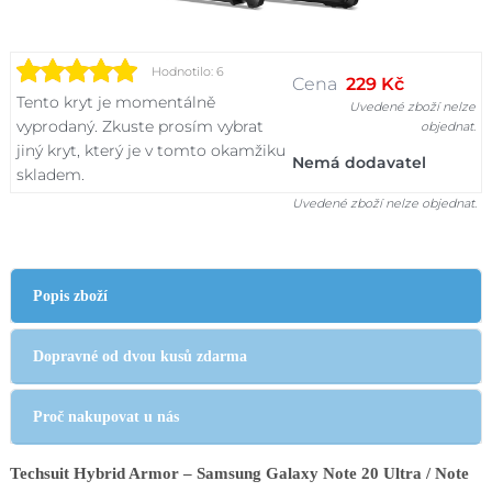
Hodnotilo: 6
Cena
229 Kč
Tento kryt je momentálně
Uvedené zboží nelze
vyprodaný. Zkuste prosím vybrat
objednat.
jiný kryt, který je v tomto okamžiku
Nemá dodavatel
skladem.
Uvedené zboží nelze objednat.
Popis zboží
Dopravné od dvou kusů zdarma
Proč nakupovat u nás
Techsuit Hybrid Armor – Samsung Galaxy Note 20 Ultra / Note