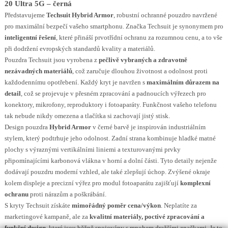
20 Ultra 5G – černá
Představujeme
Techsuit Hybrid Armor
, robustní ochranné pouzdro navržené
pro maximální bezpečí vašeho smartphonu. Značka Techsuit je synonymem pro
inteligentní řešení
, které přináší prvotřídní ochranu za rozumnou cenu, a to vše
při dodržení evropských standardů kvality a materiálů.
Pouzdra Techsuit jsou vyrobena z
pečlivě vybraných a zdravotně
nezávadných materiálů
, což zaručuje dlouhou životnost a odolnost proti
každodennímu opotřebení. Každý kryt je navržen s
maximálním důrazem na
detail
, což se projevuje v přesném zpracování a padnoucích výřezech pro
konektory, mikrofony, reproduktory i fotoaparáty. Funkčnost vašeho telefonu
tak nebude nikdy omezena a tlačítka si zachovají jistý stisk.
Design pouzdra
Hybrid Armor
v černé barvě je inspirován industriálním
stylem, který podtrhuje jeho odolnost. Zadní strana kombinuje hladké matné
plochy s výraznými vertikálními liniemi a texturovanými prvky
připomínajícími karbonová vlákna v horní a dolní části. Tyto detaily nejenže
dodávají pouzdru moderní vzhled, ale také zlepšují úchop. Zvýšené okraje
kolem displeje a precizní výřez pro modul fotoaparátu zajišťují
komplexní
ochranu
proti nárazům a poškrábání.
S kryty Techsuit získáte
mimořádný poměr cena/výkon
. Neplatíte za
marketingové kampaně, ale za
kvalitní materiály, poctivé zpracování a
funkční design
, které jsou běžně spojovány s mnohem dražšími značkami. Je to