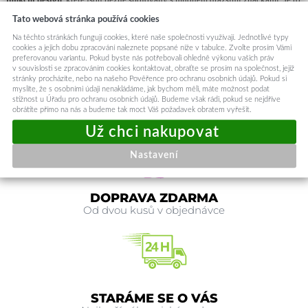
chytrá investice do bezpečí vašeho zařízení.
Tato webová stránka používá cookies
Barva:
Černá
Na těchto stránkách fungují cookies, které naše společnosti využívají. Jednotlivé typy
Materiál:
Hybridní konstrukce (kombinace odolných materiálů pro maximální
cookies a jejich dobu zpracování naleznete popsané níže v tabulce. Zvolte prosím Vámi
preferovanou variantu. Pokud byste nás potřebovali ohledně výkonu vašich práv
ochranu)
v souvislosti se zpracováním cookies kontaktovat, obraťte se prosím na společnost, jejíž
Toto pouzdro je určeno pro model telefonu
Samsung Galaxy Note 20 Ultra
.
stránky procházíte, nebo na našeho Pověřence pro ochranu osobních údajů. Pokud si
Kód produktu
144345
myslíte, že s osobními údaji nenakládáme, jak bychom měli, máte možnost podat
stížnost u Úřadu pro ochranu osobních údajů. Budeme však rádi, pokud se nejdříve
obrátíte přímo na nás a budeme tak moct Váš požadavek obratem vyřešit.
Nastavení
DOPRAVA ZDARMA
Od dvou kusů v objednávce
STARÁME SE O VÁS