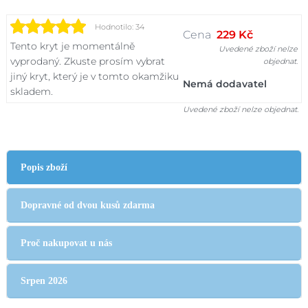
Hodnotilo: 34
Cena
229 Kč
Tento kryt je momentálně
Uvedené zboží nelze
vyprodaný. Zkuste prosím vybrat
objednat.
jiný kryt, který je v tomto okamžiku
Nemá dodavatel
skladem.
Uvedené zboží nelze objednat.
Popis zboží
Dopravné od dvou kusů zdarma
Proč nakupovat u nás
Srpen 2026