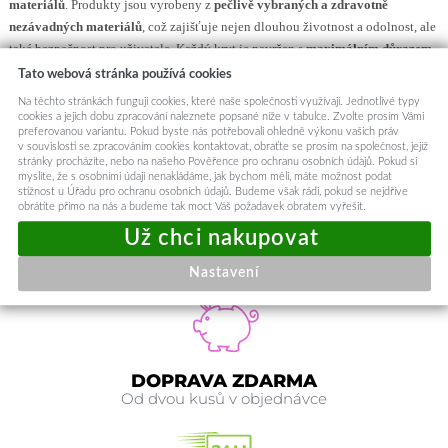
materiálů
. Produkty jsou vyrobeny z
pečlivě vybraných a zdravotně
nezávadných materiálů
, což zajišťuje nejen dlouhou životnost a odolnost, ale
také bezpečnost pro uživatele. Každý kryt je navržen s
maximálním důrazem
na detail a přesné zpracování
, což se projevuje v perfektně padnoucích
Tato webová stránka používá cookies
výřezech a bezproblémovém přístupu ke všem funkcím telefonu. S kryty
Na těchto stránkách fungují cookies, které naše společnosti využívají. Jednotlivé typy
Techsuit investujete do
kvalitních materiálů, poctivého zpracování a
cookies a jejich dobu zpracování naleznete popsané níže v tabulce. Zvolte prosím Vámi
preferovanou variantu. Pokud byste nás potřebovali ohledně výkonu vašich práv
funkčního designu
, aniž byste platili za drahé marketingové kampaně. Získáte
v souvislosti se zpracováním cookies kontaktovat, obraťte se prosím na společnost, jejíž
tak prémiovou ochranu, která je běžně spojována s mnohem dražšími
stránky procházíte, nebo na našeho Pověřence pro ochranu osobních údajů. Pokud si
myslíte, že s osobními údaji nenakládáme, jak bychom měli, máte možnost podat
značkami, avšak za zlomek jejich ceny.
stížnost u Úřadu pro ochranu osobních údajů. Budeme však rádi, pokud se nejdříve
Určeno pro model telefonu:
Huawei Mate 10 Pro
obrátíte přímo na nás a budeme tak moct Váš požadavek obratem vyřešit.
Kód produktu
144363
Nastavení
DOPRAVA ZDARMA
Od dvou kusů v objednávce