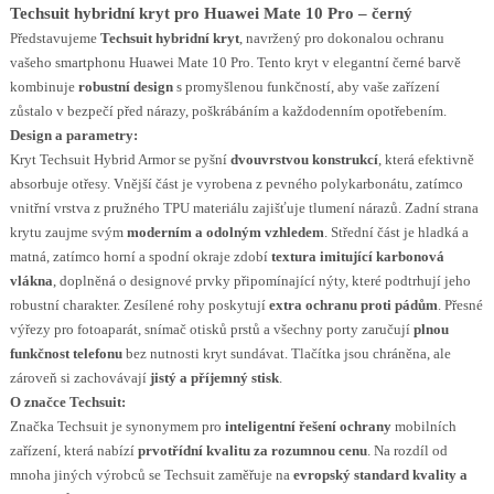
Techsuit hybridní kryt pro Huawei Mate 10 Pro – černý
Představujeme
Techsuit hybridní kryt
, navržený pro dokonalou ochranu
vašeho smartphonu Huawei Mate 10 Pro. Tento kryt v elegantní černé barvě
kombinuje
robustní design
s promyšlenou funkčností, aby vaše zařízení
zůstalo v bezpečí před nárazy, poškrábáním a každodenním opotřebením.
Design a parametry:
Kryt Techsuit Hybrid Armor se pyšní
dvouvrstvou konstrukcí
, která efektivně
absorbuje otřesy. Vnější část je vyrobena z pevného polykarbonátu, zatímco
vnitřní vrstva z pružného TPU materiálu zajišťuje tlumení nárazů. Zadní strana
krytu zaujme svým
moderním a odolným vzhledem
. Střední část je hladká a
matná, zatímco horní a spodní okraje zdobí
textura imitující karbonová
vlákna
, doplněná o designové prvky připomínající nýty, které podtrhují jeho
robustní charakter. Zesílené rohy poskytují
extra ochranu proti pádům
. Přesné
výřezy pro fotoaparát, snímač otisků prstů a všechny porty zaručují
plnou
funkčnost telefonu
bez nutnosti kryt sundávat. Tlačítka jsou chráněna, ale
zároveň si zachovávají
jistý a příjemný stisk
.
O značce Techsuit:
Značka Techsuit je synonymem pro
inteligentní řešení ochrany
mobilních
zařízení, která nabízí
prvotřídní kvalitu za rozumnou cenu
. Na rozdíl od
mnoha jiných výrobců se Techsuit zaměřuje na
evropský standard kvality a