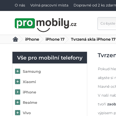
O nás
Volná pracovní místa
Dopravné od 2 ks zdar
iPhone
iPhone 17
Tvrzená skla iPhone 17
Tvrzen
Vše pro mobilní telefony
Pokud hle
Samsung
abyste si 
Xiaomi
hlavně oc
iPhone
V naší na
Realme
tvoří
zaob
Vivo
výpisem p