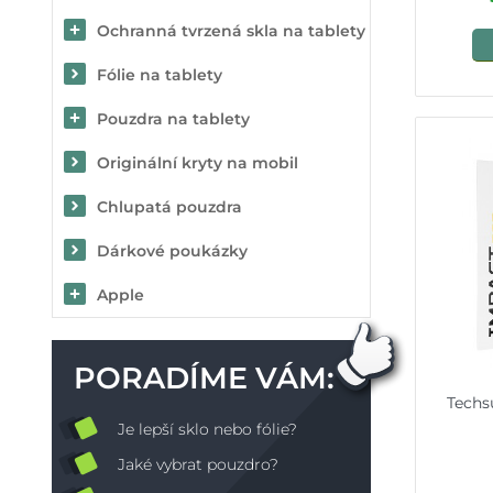
Ochranná tvrzená skla na tablety
Fólie na tablety
Pouzdra na tablety
Originální kryty na mobil
Chlupatá pouzdra
Dárkové poukázky
Apple
PORADÍME VÁM:
Techs
Je lepší sklo nebo fólie?
Jaké vybrat pouzdro?