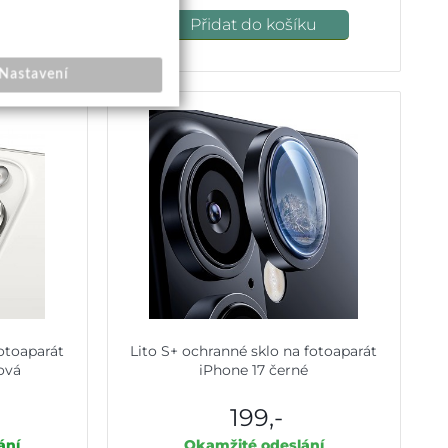
u
Přidat do košíku
Nastavení
fotoaparát
Lito S+ ochranné sklo na fotoaparát
lová
iPhone 17 černé
199,-
ání
Okamžité odeslání