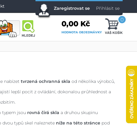
kt
Zaregistrovat se
Přihlásit se
0
0,00 Kč
HODNOTA OBJEDNÁVKY
se nabízet
tvrzená ochranná skla
od několika výrobců,
jistí lepší pocit z ovládání, dokonalou průhlednost a
zbitím.
m typem jsou
rovná čirá skla
a druhou skupinu
to dvou typů skel naleznete
níže na této stránce
pod