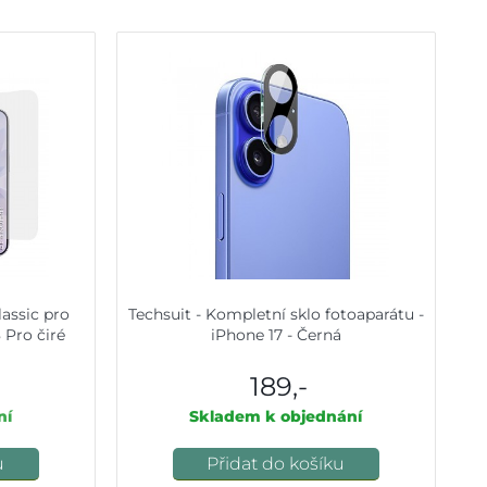
lassic pro
Techsuit - Kompletní sklo fotoaparátu -
 Pro čiré
iPhone 17 - Černá
189,-
ní
Skladem k objednání
u
Přidat do košíku