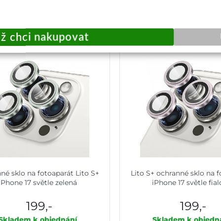
Přidat do košíku
Přidat do košík
né sklo na fotoaparát Lito S+
Lito S+ ochranné sklo na 
iPhone 17 světle zelená
iPhone 17 světle fia
199,-
199,-
Skladem k objednání
Skladem k objedn