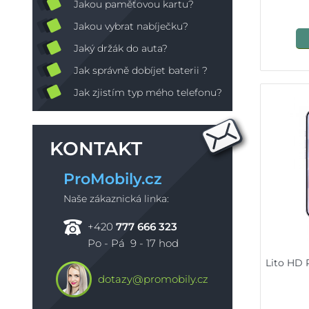
Jakou paměťovou kartu?
Jakou vybrat nabíječku?
Jaký držák do auta?
Jak správně dobíjet baterii ?
Jak zjistím typ mého telefonu?
KONTAKT
ProMobily.cz
Naše zákaznická linka:
+420
777 666 323
Po - Pá 9 - 17 hod
Lito HD 
dotazy@promobily.cz