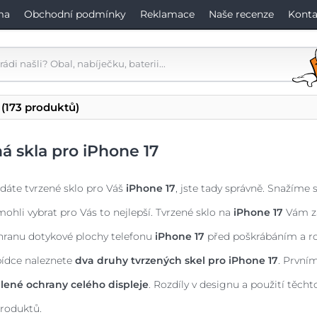
ma
Obchodní podmínky
Reklamace
Naše recenze
Konta
(173 produktů)
á skla pro iPhone 17
dáte tvrzené sklo pro Váš
iPhone 17
, jste tady správně. Snažíme 
mohli vybrat pro Vás to nejlepší. Tvrzené sklo na
iPhone 17
Vám za
hranu dotykové plochy telefonu
iPhone 17
před poškrábáním a ro
bídce naleznete
dva druhy tvrzených skel pro
iPhone 17
. První
lené ochrany celého displeje
. Rozdíly v designu a použití těch
roduktů.