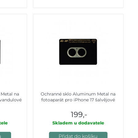
Metal na
Ochranné sklo Aluminum Metal na
evandulové
fotoaparát pro iPhone 17 šalvějové
199,-
ele
Skladem u dodavatele
u
Přidat do košíku