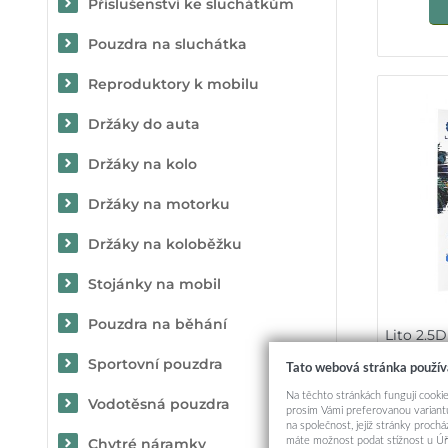
Příslušenství ke sluchátkům
Pouzdra na sluchátka
Reproduktory k mobilu
Držáky do auta
Držáky na kolo
Držáky na motorku
Držáky na koloběžku
Stojánky na mobil
Pouzdra na běhání
Lito 2.5D
Sportovní pouzdra
Tato webová stránka použív
Na těchto stránkách fungují cookie
Vodotěsná pouzdra
prosím Vámi preferovanou variantu
na společnost, jejíž stránky proch
máte možnost podat stížnost u Úř
Chytré náramky