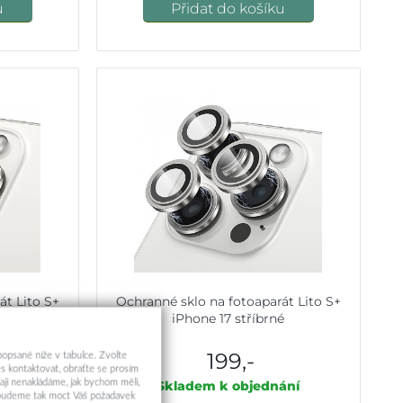
u
Přidat do košíku
át Lito S+
Ochranné sklo na fotoaparát Lito S+
drá
iPhone 17 stříbrné
199,-
 popsané níže v tabulce. Zvolte
s kontaktovat, obraťte se prosím
aji nenakládáme, jak bychom měli,
ání
Skladem k objednání
a budeme tak moct Váš požadavek