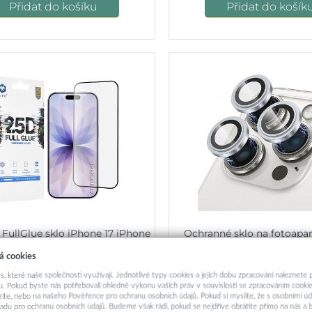
Přidat do košíku
Přidat do košík
 FullGlue sklo iPhone 17 iPhone
Ochranné sklo na fotoapar
16 Pro černé
iPhone 17 světle mo
á cookies
199,-
199,-
s, které naše společnosti využívají. Jednotlivé typy cookies a jejich dobu zpracování naleznete
. Pokud byste nás potřebovali ohledně výkonu vašich práv v souvislosti se zpracováním cookie
ázíte, nebo na našeho Pověřence pro ochranu osobních údajů. Pokud si myslíte, že s osobními úd
Okamžité odeslání
Skladem k objedn
adu pro ochranu osobních údajů. Budeme však rádi, pokud se nejdříve obrátíte přímo na nás 