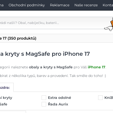
ma
Obchodní podmínky
Reklamace
Naše recenze
Konta
e 17
(350 produktů)
a kryty s MagSafe pro iPhone 17
tegorii naleznete
obaly a kryty s MagSafe
pro Váš
iPhone 17
.
írat z několika typů, barev a provedení. Tak směle do toho! :)
zdra:
í kryty
Extra odolné
Kníž
Safe
Řada Aurix