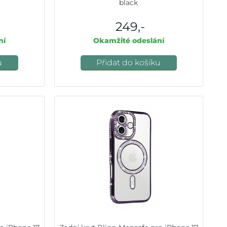
black
249,-
ní
Okamžité odeslání
u
Přidat do košíku