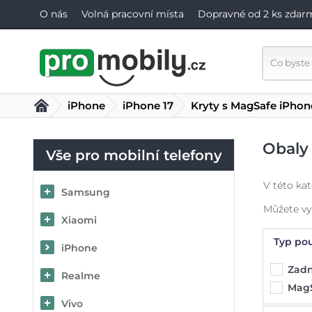
O nás
Volná pracovní místa
Dopravné od 2 ks zdar
iPhone
iPhone 17
Kryty s MagSafe iPhon
Obaly 
Vše pro mobilní telefony
V této ka
Samsung
Můžete vyb
Xiaomi
Typ pou
iPhone
Zadn
Realme
Mag
Vivo