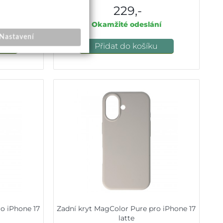
229,-
ele
Okamžité odeslání
Nastavení
u
Přidat do košíku
o iPhone 17
Zadní kryt MagColor Pure pro iPhone 17
latte