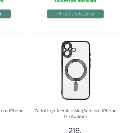
ní
Okamžité odeslání
u
Přidat do košíku
 pro iPhone
Zadní kryt Metallic MagSafe pro iPhone
17 Titanium
219,-