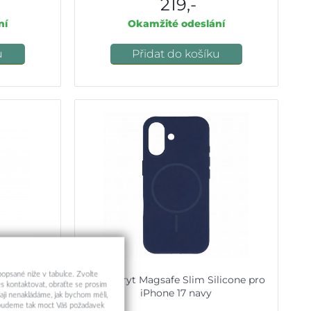
219,-
ní
Okamžité odeslání
u
Přidat do košíku
 popsané níže v tabulce. Zvolte
o iPhone 17
Zadní kryt Magsafe Slim Silicone pro
s kontaktovat, obraťte se prosím
iPhone 17 navy
aji nenakládáme, jak bychom měli,
a budeme tak moct Váš požadavek