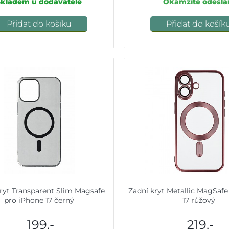
Skladem u dodavatele
Okamžité odeslá
Přidat do košíku
Přidat do košík
ryt Transparent Slim Magsafe
Zadní kryt Metallic MagSafe
pro iPhone 17 černý
17 růžový
199,-
219,-