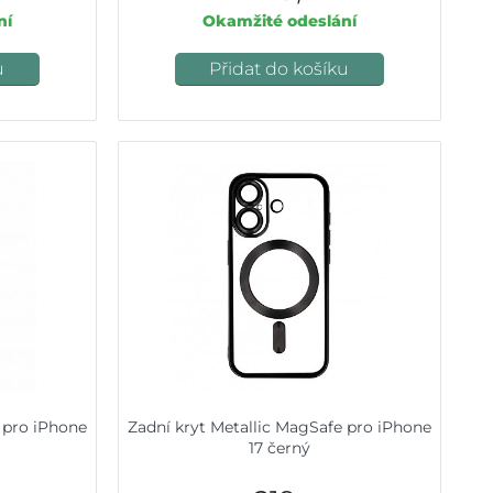
ní
Okamžité odeslání
u
Přidat do košíku
 pro iPhone
Zadní kryt Metallic MagSafe pro iPhone
17 černý