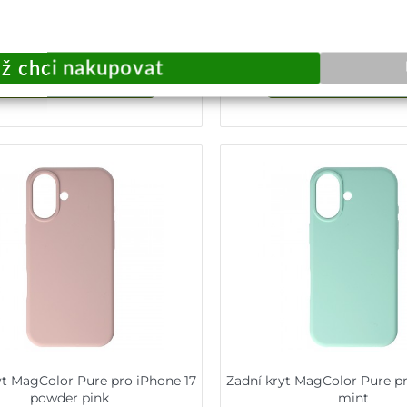
229,-
229,-
Okamžité odeslání
Skladem u dodavat
Přidat do košíku
Přidat do košík
yt MagColor Pure pro iPhone 17
Zadní kryt MagColor Pure pr
powder pink
mint