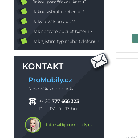
Jakou paměťovou kartu?
Jakou vybrat nabíječku?
Jaký držák do auta?
Jak správně dobíjet baterii ?
Jak zjistím typ mého telefonu?
KONTAKT
ProMobily.cz
Naše zákaznická linka:
+420
777 666 323
Po - Pá 9 - 17 hod
dotazy@promobily.cz