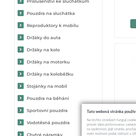
Příslušenství ke sluchátkům
Pouzdra na sluchátka
Reproduktory k mobilu
Držáky do auta
Držáky na kolo
Držáky na motorku
Držáky na koloběžku
Stojánky na mobil
Pouzdra na běhání
Sportovní pouzdra
Tato webová stránka použív
Na těchto stránkách fungují cookie
Zadní kr
Vodotěsná pouzdra
prosím Vámi preferovanou variantu
na společnost, jejíž stránky proch
máte možnost podat stížnost u Úř
Chytré náramky