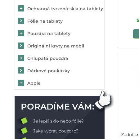
Ochranná tvrzená skla na tablety
Fólie na tablety
Pouzdra na tablety
Originální kryty na mobil
Chlupatá pouzdra
Dárkové poukázky
Apple
PORADÍME VÁM:
Je lepší sklo nebo fólie?
Jaké vybrat pouzdro?
Zadní k