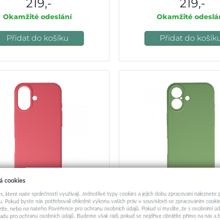
219,-
219,-
Okamžité odeslání
Okamžité odeslá
Přidat do košíku
Přidat do košík
á cookies
s, které naše společnosti využívají. Jednotlivé typy cookies a jejich dobu zpracování naleznete
yt MagColor Pure pro iPhone 17
Zadní kryt MagColor Pure pr
. Pokud byste nás potřebovali ohledně výkonu vašich práv v souvislosti se zpracováním cookie
red
sage
ázíte, nebo na našeho Pověřence pro ochranu osobních údajů. Pokud si myslíte, že s osobními úd
adu pro ochranu osobních údajů. Budeme však rádi, pokud se nejdříve obrátíte přímo na nás 