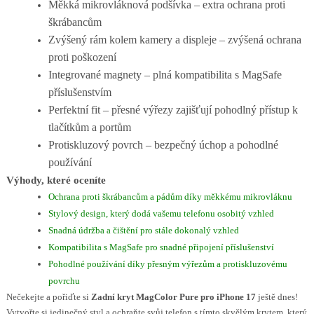
Měkká mikrovláknová podšívka – extra ochrana proti
škrábancům
Zvýšený rám kolem kamery a displeje – zvýšená ochrana
proti poškození
Integrované magnety – plná kompatibilita s MagSafe
příslušenstvím
Perfektní fit – přesné výřezy zajišťují pohodlný přístup k
tlačítkům a portům
Protiskluzový povrch – bezpečný úchop a pohodlné
používání
Výhody, které oceníte
Ochrana proti škrábancům a pádům díky měkkému mikrovláknu
Stylový design, který dodá vašemu telefonu osobitý vzhled
Snadná údržba a čištění pro stále dokonalý vzhled
Kompatibilita s MagSafe pro snadné připojení příslušenství
Pohodlné používání díky přesným výřezům a protiskluzovému
povrchu
Nečekejte a pořiďte si
Zadní kryt MagColor Pure pro iPhone 17
ještě dnes!
Vytvořte si jedinečný styl a ochraňte svůj telefon s tímto skvělým krytem, který