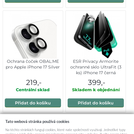
Ochrana čoček OBAL:ME
ESR Privacy Armorite
pro Apple iPhone 17 Silver
ochranné sklo UltraFit (3
ks) iPhone 17 černá
219,-
399,-
Centrální sklad
Skladem k objednání
Přidat do košíku
Přidat do košíku
Tato webová stránka používá cookies
Mohlo by vás zajímat:
Na těchto stránkách fungují cookies, které naše společnosti využívají. Jednotlivé typy