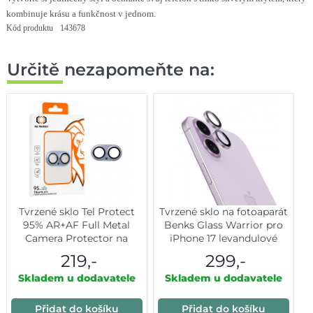
kombinuje krásu a funkčnost v jednom.
Kód produktu
143678
Určitě nezapomeňte na:
Tvrzené sklo Tel Protect
Tvrzené sklo na fotoaparát
95% AR+AF Full Metal
Benks Glass Warrior pro
Camera Protector na
iPhone 17 levandulové
fotoaparát pro iPhone 17
219,-
299,-
modré
Skladem u dodavatele
Skladem u dodavatele
Přidat do košíku
Přidat do košíku