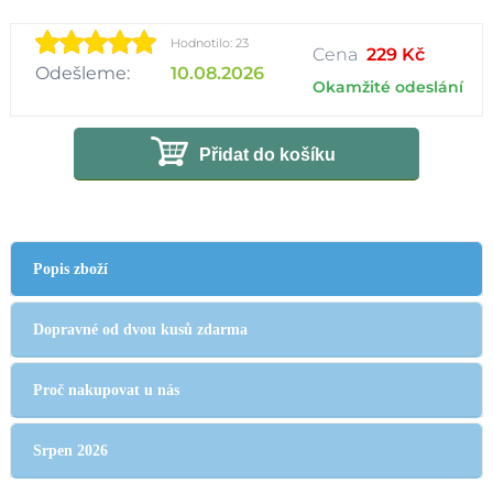
Hodnotilo: 23
Cena
229 Kč
Odešleme:
10.08.2026
Okamžité odeslání
Přidat do košíku
Popis zboží
Dopravné od dvou kusů zdarma
Proč nakupovat u nás
Srpen 2026