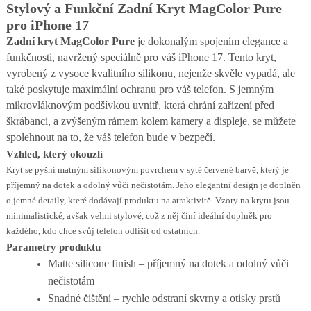
Stylový a Funkční Zadní Kryt MagColor Pure
pro iPhone 17
Zadní kryt MagColor Pure
je dokonalým spojením elegance a
funkčnosti, navržený speciálně pro váš iPhone 17. Tento kryt,
vyrobený z vysoce kvalitního silikonu, nejenže skvěle vypadá, ale
také poskytuje maximální ochranu pro váš telefon. S jemným
mikrovláknovým podšívkou uvnitř, která chrání zařízení před
škrábanci, a zvýšeným rámem kolem kamery a displeje, se můžete
spolehnout na to, že váš telefon bude v bezpečí.
Vzhled, který okouzlí
Kryt se pyšní matným silikonovým povrchem v syté červené barvě, který je
příjemný na dotek a odolný vůči nečistotám. Jeho elegantní design je doplněn
o jemné detaily, které dodávají produktu na atraktivitě. Vzory na krytu jsou
minimalistické, avšak velmi stylové, což z něj činí ideální doplněk pro
každého, kdo chce svůj telefon odlišit od ostatních.
Parametry produktu
Matte silicone finish – příjemný na dotek a odolný vůči
nečistotám
Snadné čištění – rychle odstraní skvrny a otisky prstů