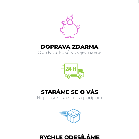
DOPRAVA ZDARMA
Od dvou kusů v objednávce
STARÁME SE O VÁS
Nejlepší zákaznická podpora
RYCHLE ODESÍLÁME