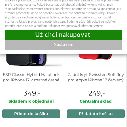
cookies a jejich dobu zpracování naleznete popsané níže v tabulce. Zvolte prosím Vámi
preferovanou variantu. Pokud byste nás potřebovali ohledně výkonu vašich práv
v souvislosti se zpracováním cookies kontaktovat, obraťte se prosím na společnost, jejíž
stránky procházíte, nebo na našeho Pověřence pro ochranu osobních údajů. Pokud si
myslíte, že s osobními údaji nenakládáme, jak bychom měli, máte možnost podat
stížnost u Úřadu pro ochranu osobních údajů. Budeme však rádi, pokud se nejdříve
obrátíte přímo na nás a budeme tak moct Váš požadavek obratem vyřešit.
Nastavení
ESR Classic Hybrid HaloLock
Zadní kryt Swissten Soft Joy
pro iPhone 17 v matné černé
pro Apple iPhone 17 červený
349,-
249,-
Skladem k objednání
Centrální sklad
Přidat do košíku
Přidat do košíku