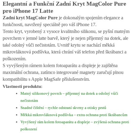
Elegantní a Funkční Zadní Kryt MagColor Pure
pro iPhone 17 Latte
Zadní kryt MagColor Pure
je dokonalým spojením elegance a
funkčnosti, navržený speciálně pro váš iPhone 17.
Tento kryt, vyrobený z vysoce kvalitního silikonu, se pyšní matným
povrchem v jemné latte barvě, který je nejen příjemný na dotek, ale
také odolný vůči nečistotám. Uvnitř krytu se nachází měkká
mikrovláknová podšívka, která chrání váš telefon před škrábanci a
poškozením.
S vyvýšeným rámem kolem fotoaparátu a displeje je zajištěna
maximální ochrana, zatímco integrované magnety zaručují plnou
kompatibilitu s Apple MagSafe příslušenstvím.
Vlastnosti produktu:
Matný silikonový povrch – příjemný na dotek a odolný vůči
nečistotám
Snadné čištění – rychle odstraní skvrny a otisky prstů
Měkká mikrovláknová podšívka – extra ochrana proti škrábancům
Vyvýšený rám kolem fotoaparátu a displeje – zvýšená ochrana proti
poškození