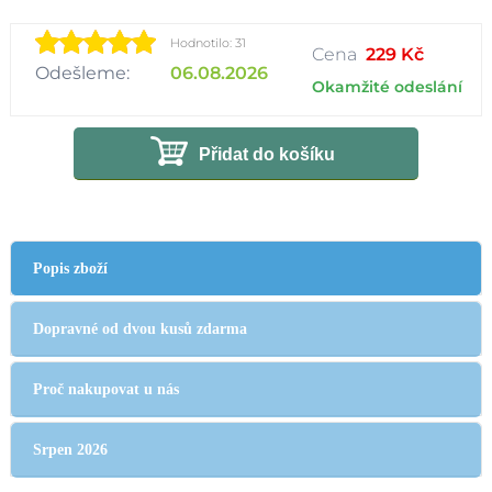
Hodnotilo: 31
Cena
229 Kč
Odešleme:
06.08.2026
Okamžité odeslání
Přidat do košíku
Popis zboží
Dopravné od dvou kusů zdarma
Proč nakupovat u nás
Srpen 2026