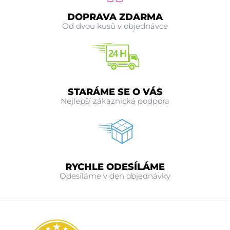
DOPRAVA ZDARMA
Od dvou kusů v objednávce
STARÁME SE O VÁS
Nejlepší zákaznická podpora
RYCHLE ODESÍLÁME
Odesíláme v den objednávky