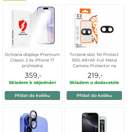
Ochrana displeje Premium
Tvrzené sklo Tel Protect
Classic 2 ks iPhone 17
95% AR+AF Full Metal
průhledná
Camera Protector na
fotoaparát pro iPhone 17
359,-
219,-
černé
Skladem k objednání
Skladem u dodavatele
Přidat do košíku
Přidat do košíku