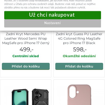
myslíte, že s osobními údaji nenakládáme, jak bychom měli, máte možnost podat
stížnost u Úřadu pro ochranu osobních údajů. Budeme však rádi, pokud se nejdříve
obrátíte přímo na nás a budeme tak moct Váš požadavek obratem vyřešit.
Nastavení
Zadní Kryt Mercedes PU
Zadní kryt Guess PU Leather
Leather Wood Semi Wrap
4G Colored Ring MagSafe
MagSafe pro iPhone 17 černý
pro iPhone 17 Black
499,-
598,-
Centrální sklad
Okamžité odeslání
Přidat do košíku
Přidat do košíku