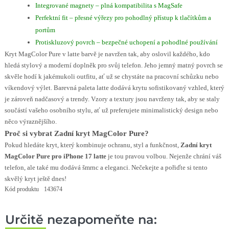
Integrované magnety – plná kompatibilita s MagSafe
Perfektní fit – přesné výřezy pro pohodlný přístup k tlačítkům a
portům
Protiskluzový povrch – bezpečné uchopení a pohodlné používání
Kryt MagColor Pure v latte barvě je navržen tak, aby oslovil každého, kdo
hledá stylový a moderní doplněk pro svůj telefon. Jeho jemný matný povrch se
skvěle hodí k jakémukoli outfitu, ať už se chystáte na pracovní schůzku nebo
víkendový výlet. Barevná paleta latte dodává krytu sofistikovaný vzhled, který
je zároveň nadčasový a trendy. Vzory a textury jsou navrženy tak, aby se staly
součástí vašeho osobního stylu, ať už preferujete minimalistický design nebo
něco výraznějšího.
Proč si vybrat Zadní kryt MagColor Pure?
Pokud hledáte kryt, který kombinuje ochranu, styl a funkčnost,
Zadní kryt
MagColor Pure pro iPhone 17 latte
je tou pravou volbou. Nejenže chrání váš
telefon, ale také mu dodává šmrnc a eleganci. Nečekejte a pořiďte si tento
skvělý kryt ještě dnes!
Kód produktu
143674
Určitě nezapomeňte na: