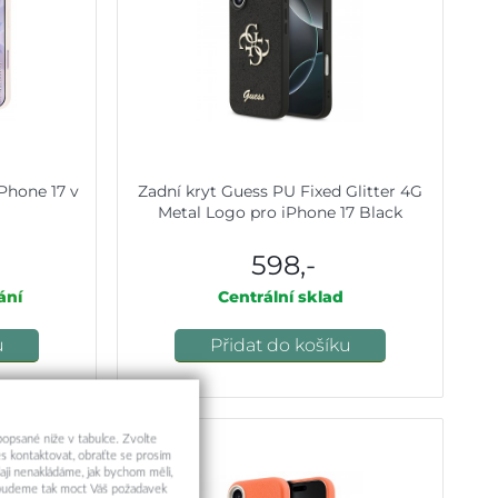
Phone 17 v
Zadní kryt Guess PU Fixed Glitter 4G
Metal Logo pro iPhone 17 Black
598,-
ání
Centrální sklad
u
Přidat do košíku
 popsané níže v tabulce. Zvolte
s kontaktovat, obraťte se prosím
aji nenakládáme, jak bychom měli,
a budeme tak moct Váš požadavek