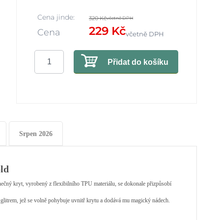
Cena jinde:
320 Kč
včetně DPH
229 Kč
Cena
včetně DPH
Přidat do košíku
Srpen 2026
old
inečný kryt, vyrobený z flexibilního TPU materiálu, se dokonale přizpůsobí
glitrem, jež se volně pohybuje uvnitř krytu a dodává mu magický nádech.