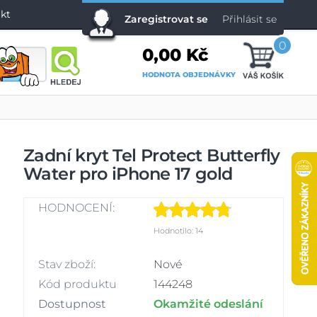
kt
Zaregistrovat se
Přihlásit se
0
0,00 Kč
HODNOTA OBJEDNÁVKY
Zadní kryt Tel Protect Butterfly
Water pro iPhone 17 gold
HODNOCENÍ:
Hodnotilo: 14
Stav zboží:
Nové
Kód produktu
144248
Dostupnost
Okamžité odeslání