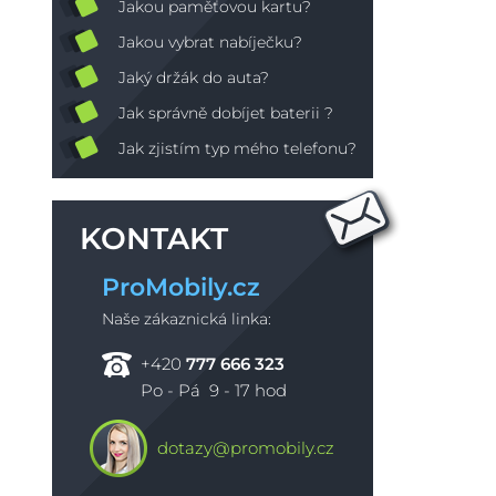
Jakou paměťovou kartu?
Jakou vybrat nabíječku?
Jaký držák do auta?
Jak správně dobíjet baterii ?
Jak zjistím typ mého telefonu?
KONTAKT
ProMobily.cz
Naše zákaznická linka:
+420
777 666 323
Po - Pá 9 - 17 hod
dotazy@promobily.cz