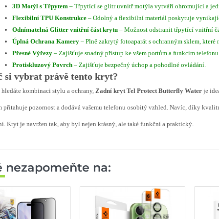
3D Motýl s Třpytem
– Třpytící se glitr uvnitř motýla vytváří ohromující a je
Flexibilní TPU Konstrukce
– Odolný a flexibilní materiál poskytuje vynikaj
Odnímatelná Glitter vnitřní část krytu
– Možnost odstranit třpytící vnitřní 
Úplná Ochrana Kamery
– Plně zakrytý fotoaparát s ochranným sklem, které n
Přesné Výřezy
– Zajišťuje snadný přístup ke všem portům a funkcím telefonu
Protiskluzový Povrch
– Zajišťuje bezpečný úchop a pohodlné ovládání.
 si vybrat právě tento kryt?
hledáte kombinaci stylu a ochrany,
Zadní kryt Tel Protect Butterfly Water
je ide
m přitahuje pozornost a dodává vašemu telefonu osobitý vzhled. Navíc, díky kvali
ní. Kryt je navržen tak, aby byl nejen krásný, ale také funkční a praktický.
ě nezapomeňte na: