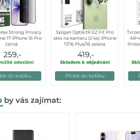
Max Strong Privacy
Spigen Optik.tR EZ Fit Pro
Tvrze
ne 17 iPhone 16 Pro
sklo na kameru (2 ks) iPhone
AR+A
černá
17/16 Plus/16 zelená
Prote
259,-
419,-
žité odeslání
Skladem k objednání
Skl
dat do košíku
Přidat do košíku
 by vás zajímat: