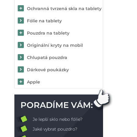
Ochranná tvrzená skla na tablety
Fólie na tablety
Pouzdra na tablety
Originální kryty na mobil
Chlupatá pouzdra
Dárkové poukázky
Apple
PORADÍME VÁM:
Je lepší sklo nebo fólie?
Jaké vybrat pouzdro?