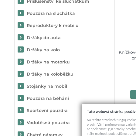
Příslušenství ke sluchátkům
Pouzdra na sluchátka
Reproduktory k mobilu
Držáky do auta
Držáky na kolo
Knížkov
pr
Držáky na motorku
Držáky na koloběžku
Stojánky na mobil
Pouzdra na běhání
Sportovní pouzdra
Tato webová stránka použív
Na těchto stránkách fungují cookie
Vodotěsná pouzdra
prosím Vámi preferovanou variantu
na společnost, jejíž stránky proch
máte možnost podat stížnost u Úř
Chytré náramky