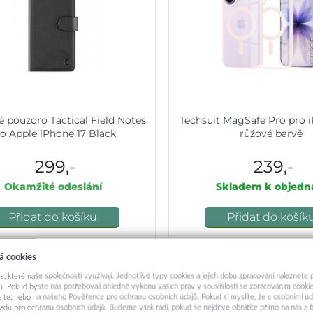
é pouzdro Tactical Field Notes
Techsuit MagSafe Pro pro i
o Apple iPhone 17 Black
růžové barvě
299,-
239,-
Okamžité odeslání
Skladem k objedn
Přidat do košíku
Přidat do košík
á cookies
s, které naše společnosti využívají. Jednotlivé typy cookies a jejich dobu zpracování naleznete
. Pokud byste nás potřebovali ohledně výkonu vašich práv v souvislosti se zpracováním cookie
ázíte, nebo na našeho Pověřence pro ochranu osobních údajů. Pokud si myslíte, že s osobními úd
adu pro ochranu osobních údajů. Budeme však rádi, pokud se nejdříve obrátíte přímo na nás 