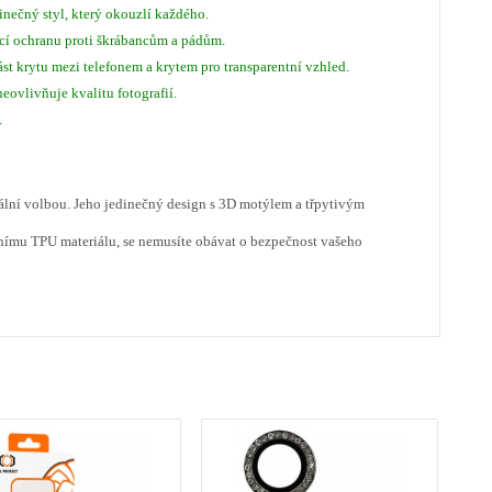
dinečný styl, který okouzlí každého.
ící ochranu proti škrábancům a pádům.
část krytu mezi telefonem a krytem pro transparentní vzhled.
eovlivňuje kvalitu fotografií.
.
ální volbou. Jeho jedinečný design s 3D motýlem a třpytivým
tnímu TPU materiálu, se nemusíte obávat o bezpečnost vašeho