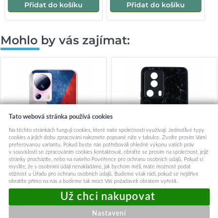
Přidat do košíku
Přidat do košíku
Mohlo by vás zajímat:
Tato webová stránka používá cookies
Na těchto stránkách fungují cookies, které naše společnosti využívají. Jednotlivé typy
cookies a jejich dobu zpracování naleznete popsané níže v tabulce. Zvolte prosím Vámi
preferovanou variantu. Pokud byste nás potřebovali ohledně výkonu vašich práv
v souvislosti se zpracováním cookies kontaktovat, obraťte se prosím na společnost, jejíž
stránky procházíte, nebo na našeho Pověřence pro ochranu osobních údajů. Pokud si
myslíte, že s osobními údaji nenakládáme, jak bychom měli, máte možnost podat
stížnost u Úřadu pro ochranu osobních údajů. Budeme však rádi, pokud se nejdříve
obrátíte přímo na nás a budeme tak moct Váš požadavek obratem vyřešit.
Zadní kryt na Xiaomi 13 Lite
Zadní pevný kryt Marble na
Czech Team
Xiaomi 13 Lite Smoky Black
249,-
249,-
Nastavení