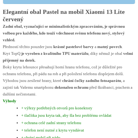
Elegantní obal Pastel na mobil Xiaomi 13 Lite
červený
Zadní obal, vyznačující se minimalistickým zpracováním, je správnou
volbou pro každého, kdo touží vdechnout svému telefonu nový, stylový
vzhled.
Předností těchto pouzder jsou
krásné pastelové barvy
a
matný povrch
.
Kryt TopQ
je vyroben z kvalitního TPU materiálu
, díky němuž je obal
velmi
příjemný na dotek.
Boky krytu lehounce přesahují horní hranu telefonu, což je důležité pro
ochranu telefonu, při pádu na roh a při položení telefonu displejem dolů.
Výhodou jsou zesílené hrany, které
chrání čočky zadního fotoaparátu
, a
zajistí tak Vašemu smartphonu
dokonalou ochranu
před škrábanci, prachem a
dalšími nečistotami.
Výhody
+ výřezy potřebných otvorů pro konektory
+ tlačítka jsou kryta tak, aby šla bez problému ovládat
+ ochrana celé zadní strany telefonu
+ telefon není nutné z krytu vyndávat
+ chrání mobil při pádu