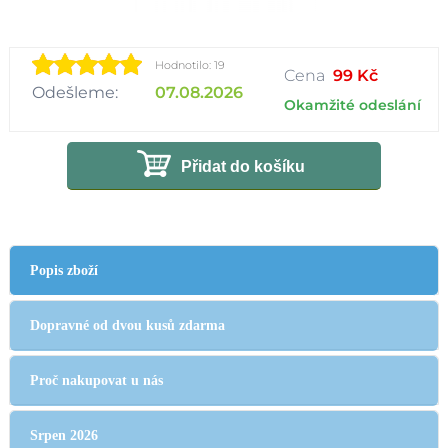
Hodnotilo: 19
Cena
99 Kč
Odešleme:
07.08.2026
Okamžité odeslání
Přidat do košíku
Popis zboží
Dopravné od dvou kusů zdarma
Proč nakupovat u nás
Srpen 2026