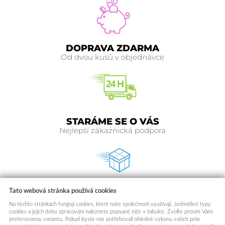
DOPRAVA ZDARMA
Od dvou kusů v objednávce
STARÁME SE O VÁS
Nejlepší zákaznická podpora
Tato webová stránka používá cookies
RYCHLE ODESÍLÁME
Odesíláme v den objednávky
Na těchto stránkách fungují cookies, které naše společnosti využívají. Jednotlivé typy
cookies a jejich dobu zpracování naleznete popsané níže v tabulce. Zvolte prosím Vámi
preferovanou variantu. Pokud byste nás potřebovali ohledně výkonu vašich práv