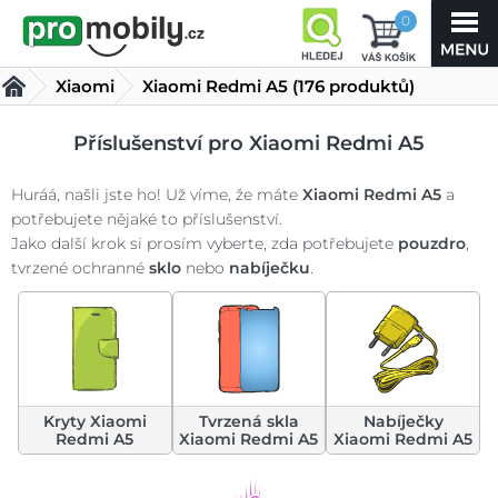
0
Xiaomi
Xiaomi Redmi A5
(176 produktů)
Příslušenství pro Xiaomi Redmi A5
Huráá, našli jste ho! Už víme, že máte
Xiaomi Redmi A5
a
potřebujete nějaké to příslušenství.
Jako další krok si prosím vyberte, zda potřebujete
pouzdro
,
tvrzené ochranné
sklo
nebo
nabíječku
.
Kryty Xiaomi
Tvrzená skla
Nabíječky
Redmi A5
Xiaomi Redmi A5
Xiaomi Redmi A5