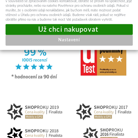
v souvislosti se zpracováním cookies kontaktovat, obraťte se prosím na společnost, jejíž
stránky procházíte, nebo na našeho Pověřence pro ochranu osobních údajů. Pokud si
myslíte, že s osobními údaji nenakládáme, jak bychom měli, máte možnost podat
stížnost u Úřadu pro ochranu osobních údajů. Budeme však rádi, pokud se nejdříve
obrátíte přímo na nás a budeme tak moct Váš požadavek obratem vyřešit.
Nastavení