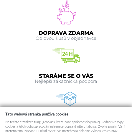
DOPRAVA ZDARMA
Od dvou kusů v objednávce
STARÁME SE O VÁS
Nejlepší zákaznická podpora
Tato webová stránka používá cookies
RYCHLE ODESÍLÁME
Na těchto stránkách fungují cookies, které naše společnosti využívají. Jednotlivé typy
Odesíláme v den objednávky
cookies a jejich dobu zpracování naleznete popsané níže v tabulce. Zvolte prosím Vámi
preferovanou variantu. Pokud byste nás potřebovali ohledně výkonu vašich práv