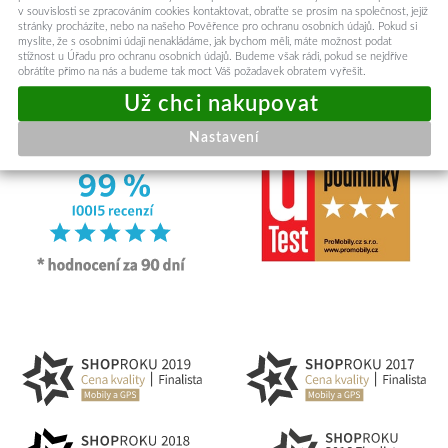
v souvislosti se zpracováním cookies kontaktovat, obraťte se prosím na společnost, jejíž
stránky procházíte, nebo na našeho Pověřence pro ochranu osobních údajů. Pokud si
myslíte, že s osobními údaji nenakládáme, jak bychom měli, máte možnost podat
stížnost u Úřadu pro ochranu osobních údajů. Budeme však rádi, pokud se nejdříve
obrátíte přímo na nás a budeme tak moct Váš požadavek obratem vyřešit.
Nastavení