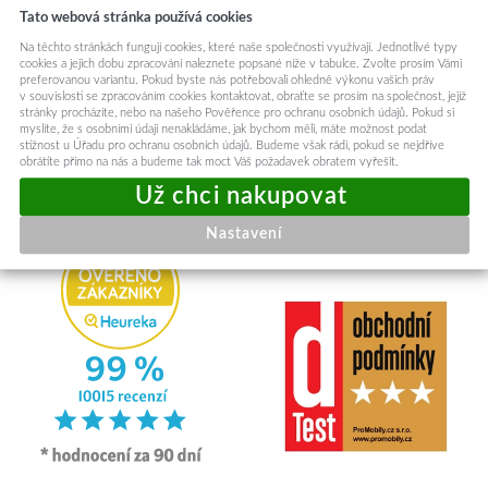
Tato webová stránka používá cookies
Na těchto stránkách fungují cookies, které naše společnosti využívají. Jednotlivé typy
cookies a jejich dobu zpracování naleznete popsané níže v tabulce. Zvolte prosím Vámi
preferovanou variantu. Pokud byste nás potřebovali ohledně výkonu vašich práv
v souvislosti se zpracováním cookies kontaktovat, obraťte se prosím na společnost, jejíž
stránky procházíte, nebo na našeho Pověřence pro ochranu osobních údajů. Pokud si
RYCHLE ODESÍLÁME
myslíte, že s osobními údaji nenakládáme, jak bychom měli, máte možnost podat
Odesíláme v den objednávky
stížnost u Úřadu pro ochranu osobních údajů. Budeme však rádi, pokud se nejdříve
obrátíte přímo na nás a budeme tak moct Váš požadavek obratem vyřešit.
Nastavení