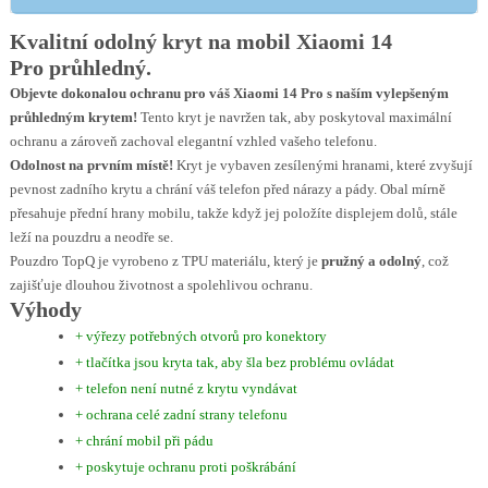
Kvalitní odolný kryt na mobil Xiaomi 14
Pro
průhledný.
Objevte dokonalou ochranu pro váš Xiaomi 14 Pro s naším vylepšeným
průhledným krytem!
Tento kryt je navržen tak, aby poskytoval maximální
ochranu a zároveň zachoval elegantní vzhled vašeho telefonu.
Odolnost na prvním místě!
Kryt je vybaven zesílenými hranami, které zvyšují
pevnost zadního krytu a chrání váš telefon před nárazy a pády. Obal mírně
přesahuje přední hrany mobilu, takže když jej položíte displejem dolů, stále
leží na pouzdru a neodře se.
Pouzdro TopQ je vyrobeno z TPU materiálu, který je
pružný a odolný
, což
zajišťuje dlouhou životnost a spolehlivou ochranu.
Výhody
+ výřezy potřebných otvorů pro konektory
+ tlačítka jsou kryta tak, aby šla bez problému ovládat
+ telefon není nutné z krytu vyndávat
+ ochrana celé zadní strany telefonu
+ chrání mobil při pádu
+ poskytuje ochranu proti poškrábání