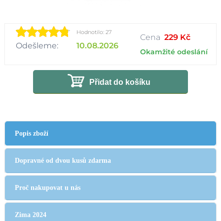
Hodnotilo: 27
Cena
229 Kč
Odešleme:
10.08.2026
Okamžité odeslání
Přidat do košíku
Popis zboží
Dopravné od dvou kusů zdarma
Proč nakupovat u nás
Zima 2024