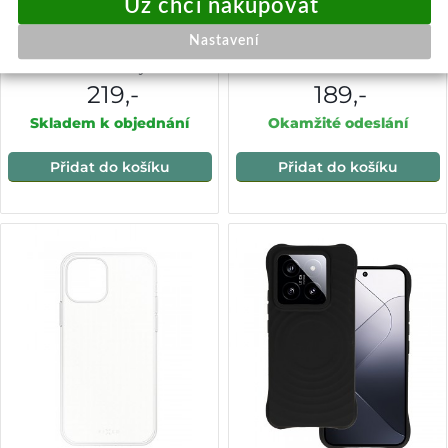
Ochranný kryt Techsuit
Zadní pouzdro MATT pro
Nastavení
Magic Shield pro Xiaomi 14
XIAOMI 14 PRO Black
Pro vínový
219,-
189,-
Skladem k objednání
Okamžité odeslání
Přidat do košíku
Přidat do košíku