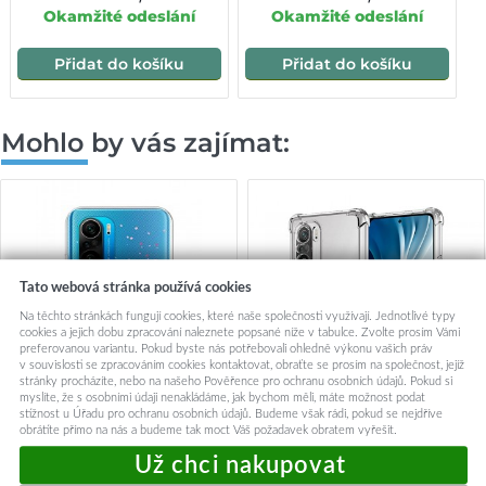
Okamžité odeslání
Okamžité odeslání
Přidat do košíku
Přidat do košíku
Mohlo by vás zajímat:
Tato webová stránka používá cookies
Na těchto stránkách fungují cookies, které naše společnosti využívají. Jednotlivé typy
cookies a jejich dobu zpracování naleznete popsané níže v tabulce. Zvolte prosím Vámi
preferovanou variantu. Pokud byste nás potřebovali ohledně výkonu vašich práv
v souvislosti se zpracováním cookies kontaktovat, obraťte se prosím na společnost, jejíž
stránky procházíte, nebo na našeho Pověřence pro ochranu osobních údajů. Pokud si
myslíte, že s osobními údaji nenakládáme, jak bychom měli, máte možnost podat
stížnost u Úřadu pro ochranu osobních údajů. Budeme však rádi, pokud se nejdříve
obrátíte přímo na nás a budeme tak moct Váš požadavek obratem vyřešit.
Zadní silikonový kryt na
Techsuit Shockproof
Xiaomi Poco F3 Blossom
průhledný silikonový obal