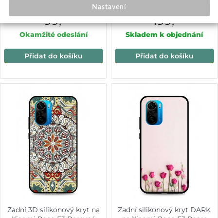
Tree
Xiaomi Mi 11i Poco F3
Nastavení
průhledný
99,-
199,-
Okamžité odeslání
Skladem k objednání
Přidat do košíku
Přidat do košíku
Zadní 3D silikonový kryt na
Zadní silikonový kryt DARK