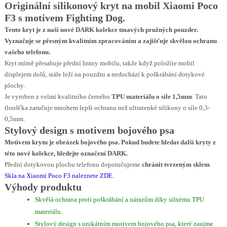
Originální silikonový kryt na mobil Xiaomi Poco
F3 s motivem Fighting Dog.
Tento kryt je z naší nové
DARK
kolekce tmavých pružných pouzder.
Vyznačuje se přesným kvalitním zpracováním a zajišťuje skvělou ochranu
vašeho telefonu.
Kryt mírně přesahuje přední hrany mobilu, takže když položíte mobil
displejem dolů, stále leží na pouzdru a nedochází k poškrábání dotykové
plochy.
Je vyroben z velmi kvalitního černého
TPU materiálu o síle 1,5mm
. Tato
tloušťka zaručuje mnohem lepší ochranu než ultratenké silikony o síle 0,3-
0,5mm.
Stylový design s motivem bojového psa
Motivem krytu je obrázek bojového psa.
Pokud budete hledat další kryty z
této nové kolekce, hledejte označení DARK.
Přední dotykovou plochu telefonu doporučujeme
chránit tvrzeným sklem
.
Skla na Xiaomi Poco F3 naleznete ZDE
.
Výhody produktu
Skvělá ochrana proti poškrábání a nárazům díky silnému TPU
materiálu.
Stylový design s unikátním motivem bojového psa, který zaujme