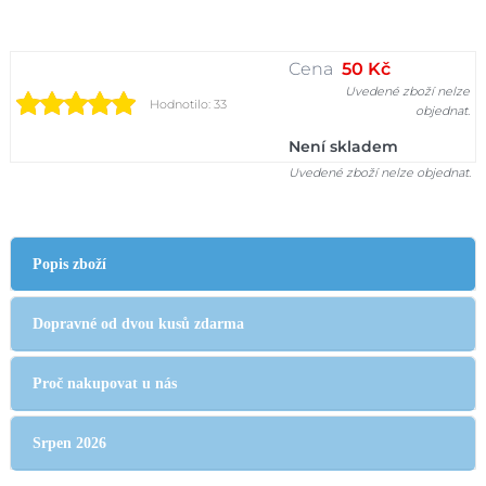
Cena
50 Kč
Uvedené zboží nelze
Hodnotilo: 33
objednat.
Není skladem
Uvedené zboží nelze objednat.
Popis zboží
Dopravné od dvou kusů zdarma
Proč nakupovat u nás
Srpen 2026