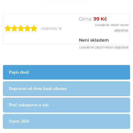
Cena
99 Kč
Uvedené zboží nelze
Hodnotilo: 16
objednat.
Není skladem
Uvedené zboží nelze objednat.
Popis zboží
Dopravné od dvou kusů zdarma
Proč nakupovat u nás
Srpen 2026