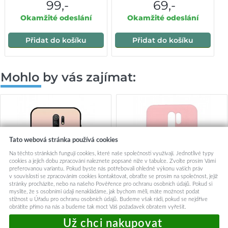
99,-
69,-
Okamžité odeslání
Okamžité odeslání
Přidat do košíku
Přidat do košíku
Mohlo by vás zajímat:
Tato webová stránka používá cookies
Na těchto stránkách fungují cookies, které naše společnosti využívají. Jednotlivé typy
cookies a jejich dobu zpracování naleznete popsané níže v tabulce. Zvolte prosím Vámi
preferovanou variantu. Pokud byste nás potřebovali ohledně výkonu vašich práv
v souvislosti se zpracováním cookies kontaktovat, obraťte se prosím na společnost, jejíž
stránky procházíte, nebo na našeho Pověřence pro ochranu osobních údajů. Pokud si
myslíte, že s osobními údaji nenakládáme, jak bychom měli, máte možnost podat
stížnost u Úřadu pro ochranu osobních údajů. Budeme však rádi, pokud se nejdříve
obrátíte přímo na nás a budeme tak moct Váš požadavek obratem vyřešit.
Zadní pevný kryt LUXURY na
Zadní kryt Essential na