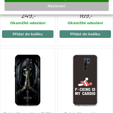
Xiaomi Redmi 9 duhový
Xiaomi Redmi 9 růžový
Nastavení
meruňkový
249,-
169,-
Okamžité odeslání
Okamžité odeslání
Přidat do košíku
Přidat do košíku