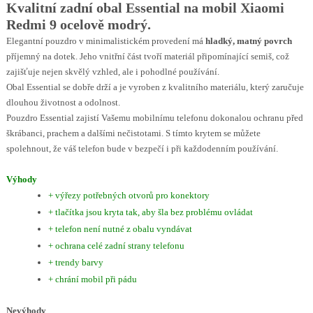
Kvalitní zadní obal Essential na mobil Xiaomi
Redmi 9 ocelově modrý.
Elegantní pouzdro v minimalistickém provedení má
hladký, matný povrch
příjemný na dotek. Jeho vnitřní část tvoří materiál připomínající semiš, což
zajišťuje nejen skvělý vzhled, ale i pohodlné používání.
Obal Essential se dobře drží a je vyroben z kvalitního materiálu, který zaručuje
dlouhou životnost a odolnost.
Pouzdro Essential zajistí Vašemu mobilnímu telefonu dokonalou ochranu před
škrábanci, prachem a dalšími nečistotami. S tímto krytem se můžete
spolehnout, že váš telefon bude v bezpečí i při každodenním používání.
Výhody
+ výřezy potřebných otvorů pro konektory
+ tlačítka jsou kryta tak, aby šla bez problému ovládat
+ telefon není nutné z obalu vyndávat
+ ochrana celé zadní strany telefonu
+ trendy barvy
+ chrání mobil při pádu
Nevýhody