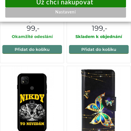
Zadní kryt Essential na
Techsuit Shockproof
Nastavení
Xiaomi Redmi 9C bledě
průhledný silikon Xiaomi
zelený VADA
Redmi 9C / Redmi 9C NFC
kouřově černý
99,-
199,-
Okamžité odeslání
Skladem k objednání
Přidat do košíku
Přidat do košíku