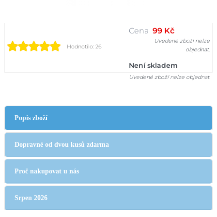
Cena
99 Kč
Uvedené zboží nelze
Hodnotilo: 26
objednat.
Není skladem
Uvedené zboží nelze objednat.
Popis zboží
Dopravné od dvou kusů zdarma
Proč nakupovat u nás
Srpen 2026