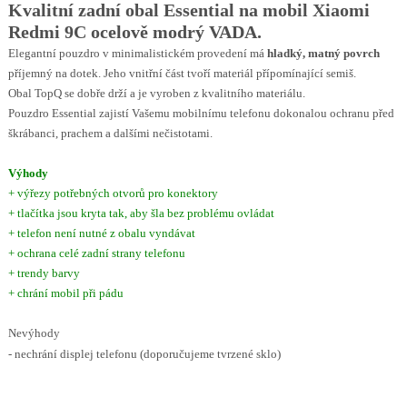
Kvalitní zadní obal Essential na mobil Xiaomi
Redmi 9C ocelově modrý VADA.
Elegantní pouzdro v minimalistickém provedení má
hladký, matný povrch
příjemný na dotek. Jeho vnitřní část tvoří materiál přípomínající semiš.
Obal TopQ se dobře drží a je vyroben z kvalitního materiálu.
Pouzdro Essential zajistí Vašemu mobilnímu telefonu dokonalou ochranu před
škrábanci, prachem a dalšími nečistotami.
Výhody
+ výřezy potřebných otvorů pro konektory
+ tlačítka jsou kryta tak, aby šla bez problému ovládat
+ telefon není nutné z obalu vyndávat
+ ochrana celé zadní strany telefonu
+ trendy barvy
+ chrání mobil při pádu
Nevýhody
- nechrání displej telefonu (doporučujeme tvrzené sklo)