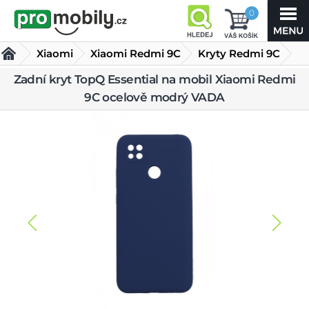
0
Xiaomi
Xiaomi Redmi 9C
Kryty Redmi 9C
Zadní kryt TopQ Essential na mobil Xiaomi Redmi
Zadní kryt TopQ Essential na mobil Xiaomi Redmi 9C
9C ocelově modrý VADA
ocelově modrý VADA