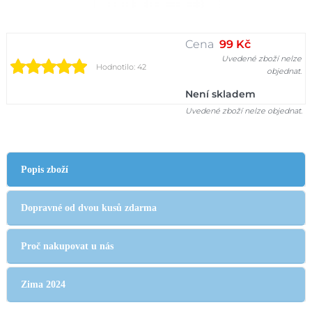
Cena
99 Kč
Uvedené zboží nelze
Hodnotilo: 42
objednat.
Není skladem
Uvedené zboží nelze objednat.
Popis zboží
Dopravné od dvou kusů zdarma
Proč nakupovat u nás
Zima 2024