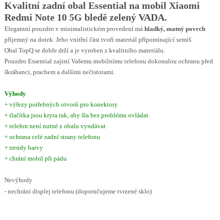
Kvalitní zadní obal Essential na mobil Xiaomi
Redmi Note 10 5G bledě zelený VADA.
Elegantní pouzdro v minimalistickém provedení má
hladký, matný povrch
příjemný na dotek. Jeho vnitřní část tvoří materiál přípomínající semiš.
Obal TopQ se dobře drží a je vyroben z kvalitního materiálu.
Pouzdro Essential zajistí Vašemu mobilnímu telefonu dokonalou ochranu před
škrábanci, prachem a dalšími nečistotami.
Výhody
+ výřezy potřebných otvorů pro konektory
+ tlačítka jsou kryta tak, aby šla bez problému ovládat
+ telefon není nutné z obalu vyndávat
+ ochrana celé zadní strany telefonu
+ trendy barvy
+ chrání mobil při pádu
Nevýhody
- nechrání displej telefonu (doporučujeme tvrzené sklo)