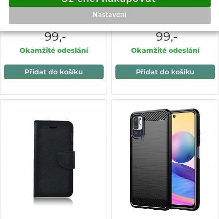
Zadní kryt Essential na
Zadní silikonový kryt na
Xiaomi Redmi Note 10 5G
Xiaomi Redmi Note 10 5G
Nastavení
žlutý VADA
černý
99,-
99,-
Okamžité odeslání
Okamžité odeslání
Přidat do košíku
Přidat do košíku