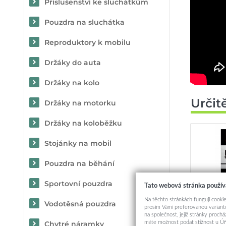
Příslušenství ke sluchátkům
Pouzdra na sluchátka
Reproduktory k mobilu
Držáky do auta
Držáky na kolo
Určit
Držáky na motorku
Držáky na koloběžku
Stojánky na mobil
Pouzdra na běhání
Sportovní pouzdra
Tato webová stránka použív
Na těchto stránkách fungují cookie
Vodotěsná pouzdra
prosím Vámi preferovanou variantu
Set 
na společnost, jejíž stránky proch
RedGlas
máte možnost podat stížnost u Úř
Chytré náramky