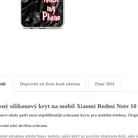
oží
Dopravné od dvou kusů zdarma
Zima 2024
sný silikonový kryt na mobil Xiaomi Redmi Note 10 
nové obaly patří mezi nejoblíbenější ochranné kryty pro mobilní telefony. Origi
ování také skvělou ochranu.
írně přesahuje přední hrany mobilu, takže když jej položíte displejem dolů, stále l