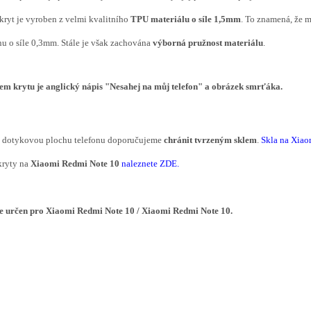
kryt je vyroben z velmi kvalitního
TPU materiálu o síle 1,5mm
. To znamená, že m
nu o síle 0,3mm. Stále je však zachována
výborná pružnost materiálu
.
em krytu
je
anglický nápis "Nesahej na můj telefon" a obrázek smrťáka.
í dotykovou plochu telefonu doporučujeme
chránit tvrzeným sklem
.
Skla na Xiao
kryty na
Xiaomi Redmi Note 10
naleznete ZDE
.
je určen pro
Xiaomi Redmi Note 10
/
Xiaomi Redmi Note 10
.