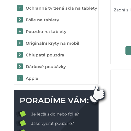
Ochranná tvrzená skla na tablety
Zadní si
Fólie na tablety
Pouzdra na tablety
Originální kryty na mobil
Chlupatá pouzdra
Dárkové poukázky
Apple
PORADÍME VÁM:
Je lepší sklo nebo fólie?
Jaké vybrat pouzdro?