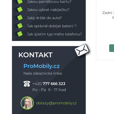
Jakou paměťovou kartu?
Jakou vybrat nabíječku?
Zadní 
Jaký držák do auta?
Jak správně dobíjet baterii ?
Jak zjistím typ mého telefonu?
KONTAKT
ProMobily.cz
Naše zákaznická linka:
+420
777 666 323
Po - Pá 9 - 17 hod
dotazy@promobily.cz