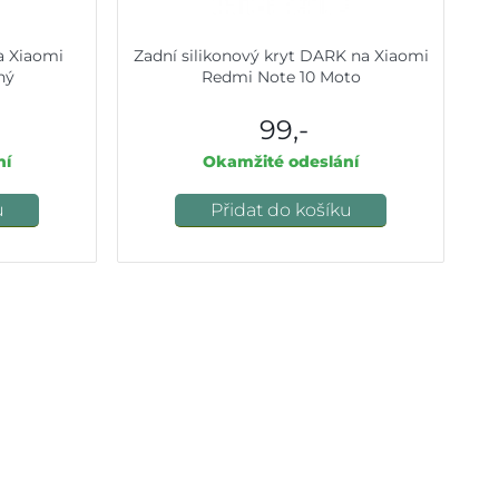
na Xiaomi
Zadní silikonový kryt DARK na Xiaomi
ný
Redmi Note 10 Moto
99,-
ní
Okamžité odeslání
u
Přidat do košíku