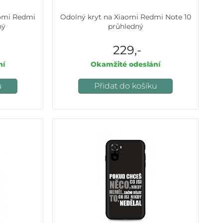
aomi Redmi
Odolný kryt na Xiaomi Redmi Note 10
ný
průhledný
229,-
ní
Okamžité odeslání
u
Přidat do košíku