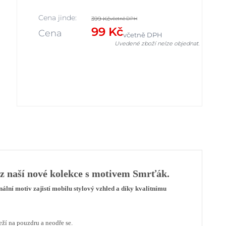
Cena jinde:
399 Kč
včetně DPH
99 Kč
Cena
včetně DPH
Uvedené zboží nelze objednat.
z naší nové kolekce s motivem
Smrťák
.
nální motiv za
jistí
m
obilu
stylový vzhled a díky kvalitnímu
eží na pouzdru a neodře se.