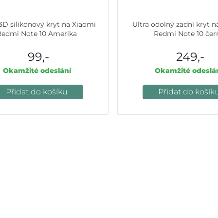
3D silikonový kryt na Xiaomi
Ultra odolný zadní kryt 
Redmi Note 10 Amerika
Redmi Note 10 čer
99,-
249,-
Okamžité odeslání
Okamžité odeslá
Přidat do košíku
Přidat do košík