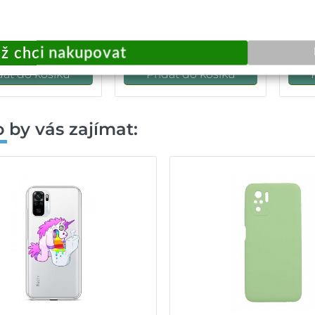
 10 Triple Pack
Cover černé
99,-
249,-
žité odeslání
Okamžité odeslání
O
dat do košíku
Přidat do košíku
 by vás zajímat: