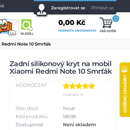
kt
Zaregistrovat se
Přihlásit se
0
0,00 Kč
HODNOTA OBJEDNÁVKY
mi Redmi Note 10 Smrťák
Zadní silikonový kryt na mobil
Xiaomi Redmi Note 10 Smrťák
HODNOCENÍ:
Hodnotilo: 41
Stav zboží:
Nové
Kód produktu
58081
Dostupnost
Není skladem