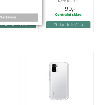
Redmi Note 10
Note 10 - 10S
49,-
199,-
kamžité odeslání
Centrální sklad
Nastavení
Přidat do košíku
Přidat do košíku