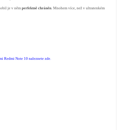
obil je v něm
perfektně chráněn
. Mnohem více, než v ultratenkém
mi Redmi Note 10 naleznete zde
.