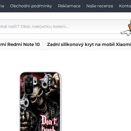
ma
Obchodní podmínky
Reklamace
Naše recenze
Konta
omi Redmi Note 10
Zadní silikonový kryt na mobil Xiao