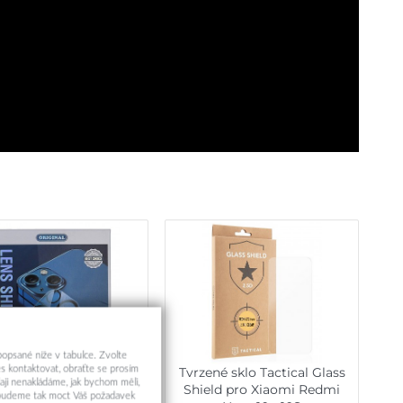
 popsané níže v tabulce. Zvolte
s kontaktovat, obraťte se prosím
ené sklo RedGlass na
Tvrzené sklo Tactical Glass
aji nenakládáme, jak bychom měli,
ní fotoaparát Xiaomi
Shield pro Xiaomi Redmi
a budeme tak moct Váš požadavek