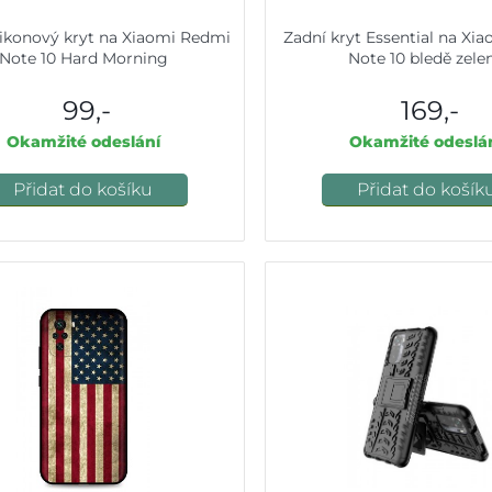
likonový kryt na Xiaomi Redmi
Zadní kryt Essential na Xi
Note 10 Hard Morning
Note 10 bledě zele
99,-
169,-
Okamžité odeslání
Okamžité odeslá
Přidat do košíku
Přidat do košík