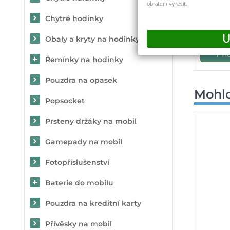
Note
obratem vyřešit.
Chytré hodinky
Okam
Obaly a kryty na hodinky
Při
Řemínky na hodinky
Pouzdra na opasek
Mohlo
Popsocket
Prsteny držáky na mobil
Gamepady na mobil
Fotopříslušenství
Baterie do mobilu
Pouzdra na kreditní karty
Přívěsky na mobil