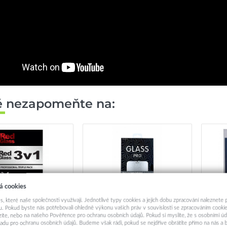
ě nezapomeňte na:
á cookies
s, které naše společnosti využívají. Jednotlivé typy cookies a jejich dobu zpracování naleznete
. Pokud byste nás potřebovali ohledně výkonu vašich práv v souvislosti se zpracováním cookie
ochrany telefonu
Tvrzené sklo TopGlass na
Tvrz
ázíte, nebo na našeho Pověřence pro ochranu osobních údajů. Pokud si myslíte, že s osobními úd
s na Xiaomi Redmi
Xiaomi Redmi Note 10 Full
zad
adu pro ochranu osobních údajů. Budeme však rádi, pokud se nejdříve obrátíte přímo na nás 