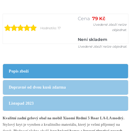
Cena
79 Kč
Uvedené zboží nelze
Hodnotilo: 17
objednat.
Není skladem
Uvedené zboží nelze objednat.
Popis zboží
Dopravné od dvou kusů zdarma
Listopad 2023
Kvalitní zadní gelový obal na mobil Xiaomi Redmi 5 Roar LA-LA modrý.
Stylový kryt je vyroben z kvalitního materiálu, který je velmi příjemný na
dotek. Předností těchto obalů
jsou krásné barvy a luxusní třpytivý povrch.