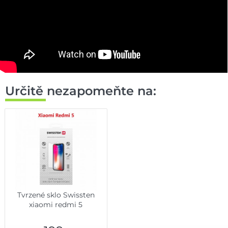
Určitě nezapomeňte na:
Tvrzené sklo Swissten
xiaomi redmi 5