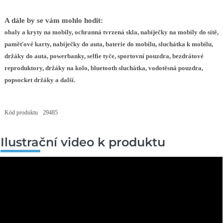
A dále by se vám mohlo hodit:
obaly a kryty na mobily
,
ochranná tvrzená skla
,
nabíječky na mobily do sítě
,
paměťové karty
,
nabíječky do auta
,
baterie do mobilu
,
sluchátka k mobilu
,
d
ržáky do auta
,
powerbanky
,
selfie tyče
,
sportovní pouzdra
,
bezdrátové
reproduktory
,
držáky na kolo
,
bluetooth sluchátka
,
vodotěsná pouzdra
,
popsocket držáky
a další.
Kód produktu
29485
Ilustrační video k produktu